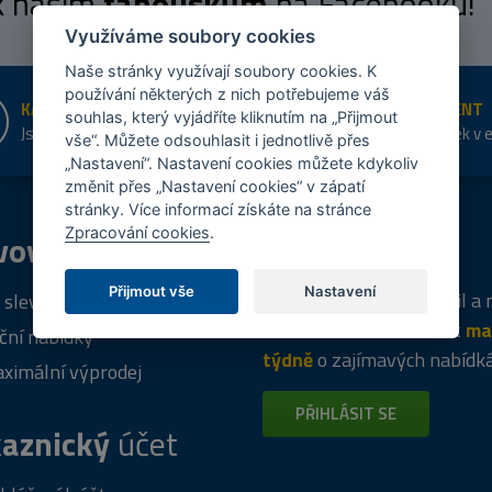
 k našim
fanouškům
na Facebooku!
Využíváme soubory cookies
Naše stránky využívají soubory cookies. K
používání některých z nich potřebujeme váš
KAMENNÉ PRODEJNY
ŠIROKÝ SORTIMENT
souhlas, který vyjádříte kliknutím na „Přijmout
Jsme na trhu více než 10 let
Přes 20 tis. položek v 
vše“. Můžete odsouhlasit i jednotlivě přes
shopu
„Nastavení“. Nastavení cookies můžete kdykoliv
změnit přes „Nastavení cookies“ v zápatí
stránky. Více informací získáte na stránce
Zpracování cookies
.
vový
program
Tipy
k nákupu
Přijmout vše
Nastavení
Napište nám svůj e-mail a
 sleva za registraci
vás budeme informovat
ma
ční nabídky
týdně
o zajímavých nabídk
ximální výprodej
PŘIHLÁSIT SE
aznický
účet