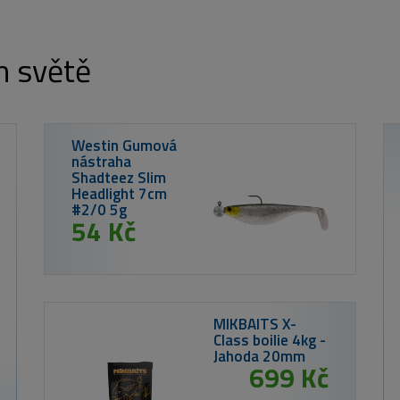
m světě
ruty ENCLAVE SLIM
 214 Kč
od 2 480 Kč
Kinetic Brodící boty X4 Felt