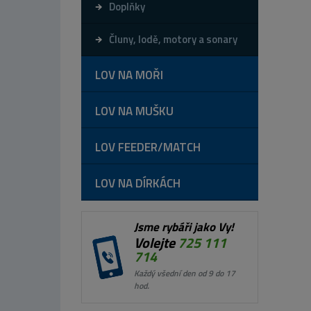
Doplňky
Čluny, lodě, motory a sonary
LOV NA MOŘI
LOV NA MUŠKU
LOV FEEDER/MATCH
LOV NA DÍRKÁCH
Jsme rybáři jako Vy!
Volejte
725 111
714
Každý všední den od 9 do 17
hod.