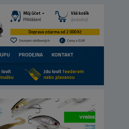
Můj účet
Váš košík
Přihlášení
(prázdný)
Doprava zdarma od 2 000 Kč
Seznam oblíbených
Ceny v EUR
KUPU
PRODEJNA
KONTAKT
 lovit
Jdu lovit
feederem
 mušku
nebo plavanou