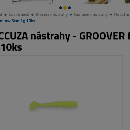
d
Lov dravců
Vláčecí nástrahy
Gumové nástrahy
Ostatní
Yellow 5cm 2g 10ks
CCUZA nástrahy - GROOVER fi
 10ks