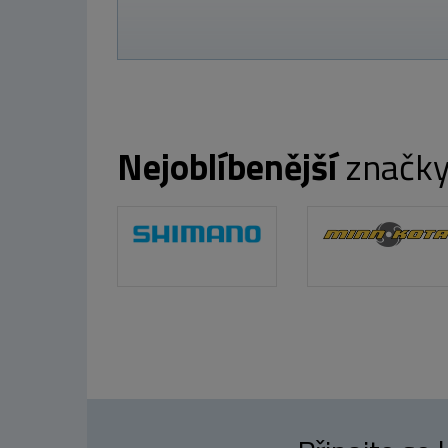
Nejoblíbenější
značk