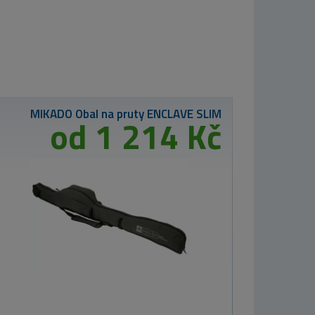
TB Baits Method
Mix Corn 2 kg
299 Kč
MIKADO
Podběrák Intro
Carp II – 180 cm
– 2dílný
674 Kč