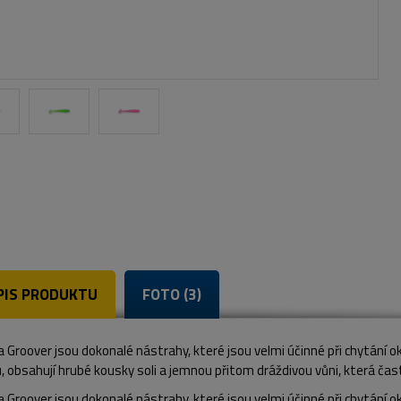
PIS PRODUKTU
FOTO (3)
 Groover jsou dokonalé nástrahy, které jsou velmi účinné při chytání 
u, obsahují hrubé kousky soli a jemnou přitom dráždivou vůni, která čas
 Groover jsou dokonalé nástrahy, které jsou velmi účinné při chytání 