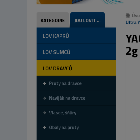
Úvo
KATEGORIE
JDU LOVIT ...
Ultra 
YA
LOV KAPRŮ
2g
LOV SUMCŮ
LOV DRAVCŮ
Pruty na dravce
Naviják na dravce
Vlasce, šňůry
Obaly na pruty