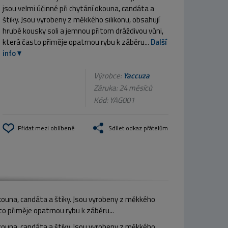
jsou velmi účinné při chytání okouna, candáta a
štiky. Jsou vyrobeny z měkkého silikonu, obsahují
hrubé kousky soli a jemnou přitom dráždivou vůni,
která často přiměje opatrnou rybu k záběru...
Další
info
Výrobce:
Yaccuza
Záruka: 24 měsíců
Kód:
YAG001
Přidat mezi oblíbené
Sdílet odkaz přátelům
okouna, candáta a štiky. Jsou vyrobeny z měkkého
to přiměje opatrnou rybu k záběru...
okouna, candáta a štiky. Jsou vyrobeny z měkkého