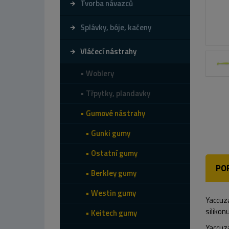
Tvorba návazců
Splávky, bóje, kačeny
Vláčecí nástrahy
Woblery
Třpytky, plandavky
Gumové nástrahy
Gunki gumy
Ostatní gumy
PO
Berkley gumy
Westin gumy
Yaccuza
silikon
Keitech gumy
Yaccuza