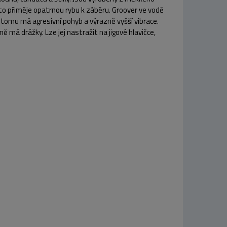
sto přiměje opatrnou rybu k záběru. Groover ve vodě
ky tomu má agresivní pohyb a výrazně vyšší vibrace.
ně má drážky. Lze jej nastražit na jigové hlavičce,