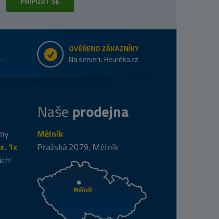
PŘIPOJIT SE
OVĚŘENO ZÁKAZNÍKY
e-
Na serveru Heuréka.cz
Naše
prodejna
 my
Mělník
x. 1x
Pražská 2079, Mělník
ách!