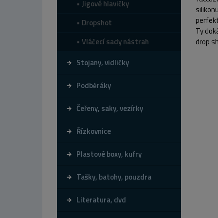
Jigové hlavičky
silikon
perfekt
Dropshot
Ty doká
Vláčecí sady nástrah
drop sh
Stojany, vidličky
Podběráky
Čeřeny, saky, vezírky
Řízkovnice
Plastové boxy, kufry
Tašky, batohy, pouzdra
Literatura, dvd