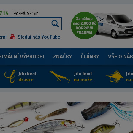
 714
Po-Pá: 9-18h
em!
Sleduj náš YouTube
XIMÁLNÍ
VÝPRODEJ
ZNAČKY
ČLÁNKY
VŠE O NÁ
Jdu lovit
Jdu lovit
Jdu
dravce
na moře
na