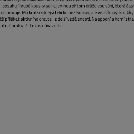
u, obsahují hrubé kousky soli a jemnou přitom dráždivou vůni, která ča
ně pracuje. Má kratší silnější tělíčko než Snaker, ale větší kopýtko. Dí
ží přilákat aktivního dravce i z delší vzdálenosti. Na spodní a horní stra
otu, Carolina či Texas návazcích.