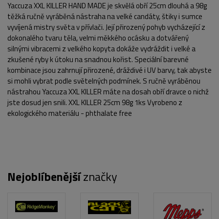
Yaccuza XXL KILLER HAND MADE je skvělá obří 25cm dlouhá a 98g
těžká ručně vyráběná nástraha na velké candáty, štiky i sumce
vyvíjená mistry světa v přívlači. Její přirozený pohyb vycházející z
dokonalého tvaru těla, velmi měkkého ocásku a dotvářený
silnými vibracemi z velkého kopyta dokáže vydráždit i velké a
zkušené ryby k útoku na snadnou kořist. Speciální barevné
kombinace jsou zahrnují přirozené, dráždivé i UV barvy, tak abyste
si mohli vybrat podle světelných podmínek. S ručně vyráběnou
nástrahou Yaccuza XXL KILLER máte na dosah obří dravce o nichž
jste dosud jen snili. XXL KILLER 25cm 98g 1ks Vyrobeno z
ekologického materiálu - phthalate free
POPIS PRODUKTU
Nejoblíbenější
značky