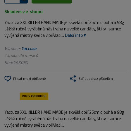
Skladem v e-shopu
Yaccuza XXL KILLER HAND MADE je skvělá obří 25cm dlouhá a 98g
těžká ručně vyráběná nástraha na velké candáty, štiky i sumce
vyvíjená mistry světa v přívlači...
Další info
Výrobce:
Yaccuza
Záruka: 24 měsíců
Kód:
YAK050
Přidat mezi oblíbené
Sdílet odkaz přátelům
Yaccuza XXL KILLER HAND MADE je skvělá obří 25cm dlouhá a 98g
těžká ručně vyráběná nástraha na velké candáty, štiky i sumce
vyvíjená mistry světa v přívlači...