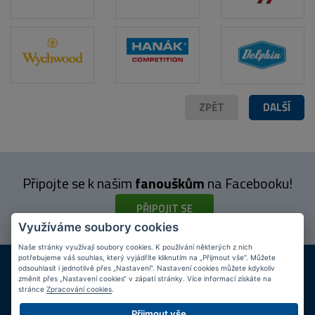
ZPĚT
DALŠÍ
Připojte se k našim
fanouškům
na Facebooku!
PŘIPOJIT SE
Využíváme soubory cookies
Naše stránky využívají soubory cookies. K používání některých z nich
potřebujeme váš souhlas, který vyjádříte kliknutím na „Přijmout vše“. Můžete
DOPRAVA ZDARMA
KAMENNÉ PRODEJNY
odsouhlasit i jednotlivě přes „Nastavení“. Nastavení cookies můžete kdykoliv
Při nákupu nad 2 000 Kč
Jsme na trhu více než 10 let
změnit přes „Nastavení cookies“ v zápatí stránky. Více informací získáte na
stránce
Zpracování cookies
.
Tipy
k nákupu
Přijmout vše