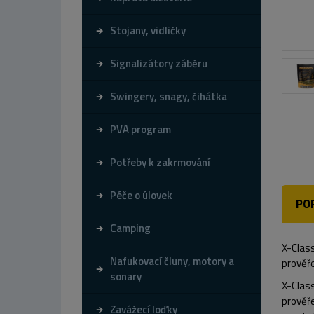
Stojany, vidličky
Signalizátory záběru
Swingery, snagy, čihátka
PVA program
Potřeby k zakrmování
Péče o úlovek
PO
Camping
X-Class
Nafukovací čluny, motory a
prověř
sonary
X-Class
prověř
Zavážecí loďky