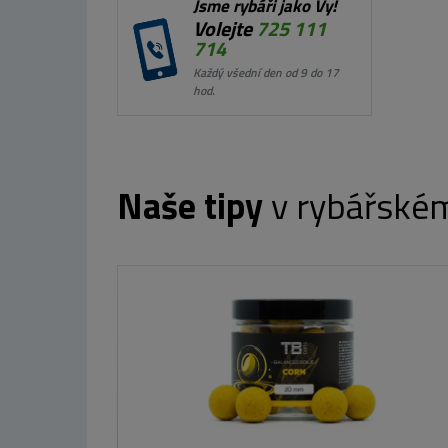
Jsme rybáři jako Vy!
Volejte
725 111
714
Každý všední den od 9 do 17
hod.
Naše tipy
v rybářské