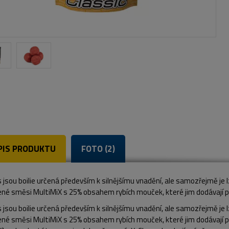
PIS PRODUKTU
FOTO (2)
 jsou boilie určená především k silnějšímu vnadění, ale samozřejmě je 
ené směsi MultiMiX s 25% obsahem rybích mouček, které jim dodávají p
 jsou boilie určená především k silnějšímu vnadění, ale samozřejmě je 
ené směsi MultiMiX s 25% obsahem rybích mouček, které jim dodávají 