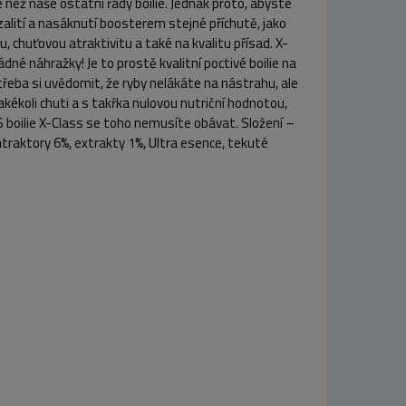
 než naše ostatní řady boilie. Jednak proto, abyste
alití a nasáknutí boosterem stejné příchutě, jako
u, chuťovou atraktivitu a také na kvalitu přísad. X-
né náhražky! Je to prostě kvalitní poctivé boilie na
e třeba si uvědomit, že ryby nelákáte na nástrahu, ale
kékoli chuti a s takřka nulovou nutriční hodnotou,
S boilie X-Class se toho nemusíte obávat. Složení –
traktory 6%, extrakty 1%, Ultra esence, tekuté