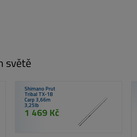
m světě
Nikl Chytací
pelety Calanus &
Krill 250ml
od 99 Kč