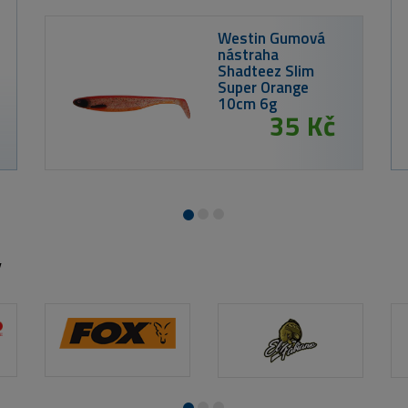
MIVARDI Prut
R
Entrix 360SH
3,6m 12ft 3,5lb
3-díl
1 214 Kč
y