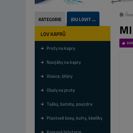
Úvo
KATEGORIE
JDU LOVIT ...
MI
LOV KAPRŮ
DO
Pruty na kapry
Navijáky na kapry
Vlasce, šňůry
Obaly na pruty
Tašky, batohy, pouzdra
Plastové boxy, kufry, kbelíky
Kaprová bižuterie