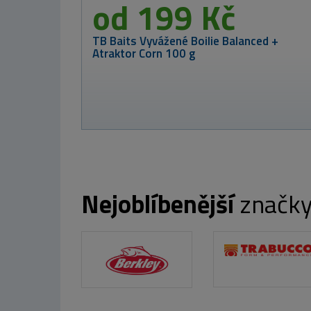
773 Kč
MIKADO Rybářská taška ENCLAVE STALKE
Nejoblíbenější
značk