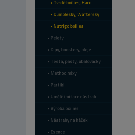
Tvrdé boilies, Hard
Dumblesky, Waftersky
Nutrigo boilies
Pelety
Dipy, boostery, oleje
Těsta, pasty, obalovačky
Method mixy
Partikl
Umělé imitace nástrah
Výroba boilies
Nástrahy na háček
Esence