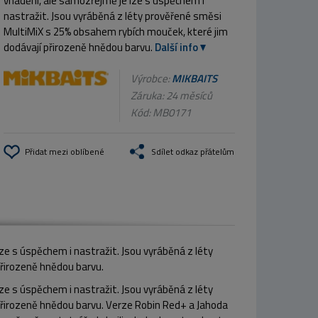
vnadění, ale samozřejmě je lze s úspěchem i
nastražit. Jsou vyráběná z léty prověřené směsi
MultiMiX s 25% obsahem rybích mouček, které jim
dodávají přirozeně hnědou barvu.
Další info
Výrobce:
MIKBAITS
Záruka: 24 měsíců
Kód:
MB0171
Přidat mezi oblíbené
Sdílet odkaz přátelům
lze s úspěchem i nastražit. Jsou vyráběná z léty
řirozeně hnědou barvu.
lze s úspěchem i nastražit. Jsou vyráběná z léty
přirozeně hnědou barvu. Verze Robin Red+ a Jahoda