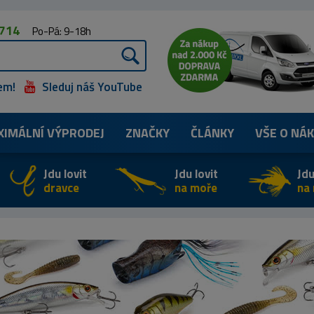
 714
Po-Pá: 9-18h
em!
Sleduj náš YouTube
XIMÁLNÍ
VÝPRODEJ
ZNAČKY
ČLÁNKY
VŠE O NÁ
Jdu lovit
Jdu lovit
Jdu
dravce
na moře
na