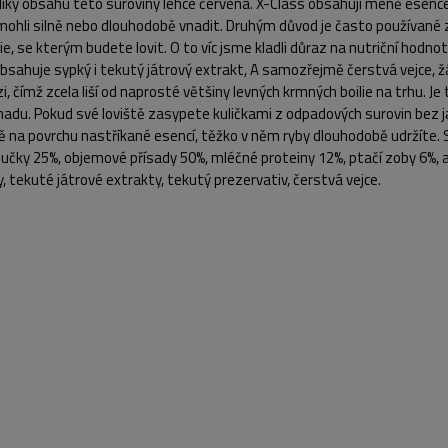
díky obsahu této suroviny lehce červená. X-Class obsahují méně esence
mohli silně nebo dlouhodobě vnadit. Druhým důvod je často používané z
ie, se kterým budete lovit. O to víc jsme kladli důraz na nutriční hodnot
bsahuje sypký i tekutý játrový extrakt, A samozřejmě čerstvá vejce, žád
zi, čímž zcela liší od naprosté většiny levných krmných boilie na trhu. J
adu. Pokud své loviště zasypete kuličkami z odpadových surovin bez ja
ně na povrchu nastříkané esencí, těžko v něm ryby dlouhodobě udržíte. 
učky 25%, objemové přísady 50%, mléčné proteiny 12%, ptačí zoby 6%, a
, tekuté játrové extrakty, tekutý prezervativ, čerstvá vejce.