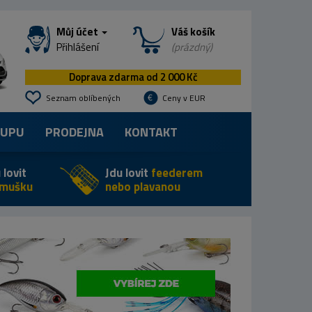
Můj účet
Váš košík
Přihlášení
(prázdný)
Doprava zdarma od 2 000 Kč
Seznam oblíbených
Ceny v EUR
KUPU
PRODEJNA
KONTAKT
 lovit
Jdu lovit
feederem
 mušku
nebo plavanou