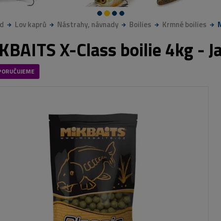
d
Lov kaprů
Nástrahy, návnady
Boilies
Krmné boilies
KBAITS X-Class boilie 4kg -
PORUČUJEME