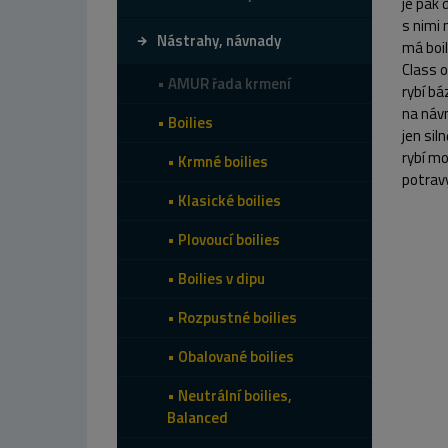
je pak 
s nimi 
Nástrahy, návnady
má boil
Class o
AMUR řada krmení
rybí bá
na návn
Boilies
jen sil
rybí mo
Krmné boilies
potravy
Klasické boilies
Plovoucí boilies
Boilies v dipu
Rozpustné boilies
Obalované boilies
Neutrální boilies,
Balanced