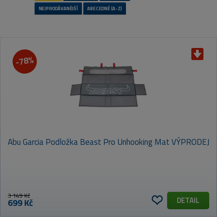
-78%
VÝCHOZÍ
NEJLEVNĚJŠÍ
NEJDRAŽŠÍ
Abu Garcia Podložka Beast Pro Unhooking Mat VÝPRODEJ
NEJPRODÁVANĚJŠÍ
ABECEDNĚ (A-Z)
3 149 Kč
DETAIL
699 Kč