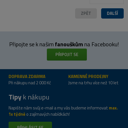
ZPĚT
DALŠÍ
Připojte se k našim
fanouškům
na Facebooku!
PŘIPOJIT SE
DOPRAVA ZDARMA
KAMENNÉ PRODEJNY
Při nákupu nad 2 000 Kč
Jsme na trhu více než 10 let
Tipy
k nákupu
Napište nám svůj e-mail a my vás budeme informovat
max.
1x týdně
o zajímavých nabídkách!
PŘIHLÁSIT SE