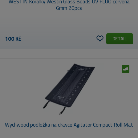
WESTIN Korálky Westin Glass Beads UV FLUO červená
6mm 20pcs
100 Kč
DETAIL
Wychwood podložka na dravce Agitator Compact Roll Mat