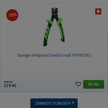
-35%
Saenger krimpovací kleště malé VÝPRODEJ
350 Kč
DETAIL
229 Kč
ZOBRAZIT
21 DALŠÍCH