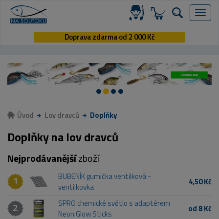
Menu
Doprava zdarma od 2 000 Kč
Úvod
Lov dravců
Doplňky
Doplňky na lov dravců
Nejprodávanější
zboží
BUBENÍK gumička ventilková -
1
4,50 Kč
ventilkovka
SPRO chemické světlo s adaptérem
2
od 8 Kč
Neon Glow Sticks