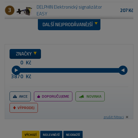
DELPHIN Elektronický signalizátor
3
207 Kč
EASY
DALŠÍ NEJPRODÁVANĚJŠÍ
ZNAČKY
Kč
Kč
AKCE
DOPORUČUJEME
NOVINKA
VÝPRODEJ
zrušit filtraci