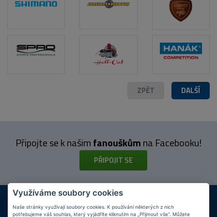
POPIS PRODUKTU
ZPĚT
DALŠÍ
Připojte se k našim
fanouškům
na Facebooku!
PŘIPOJIT SE
Využíváme soubory cookies
DOPRAVA ZDARMA
KAMENNÉ PRODEJNY
Při nákupu nad 2 000 Kč
Jsme na trhu více než 10 let
Naše stránky využívají soubory cookies. K používání některých z nich
potřebujeme váš souhlas, který vyjádříte kliknutím na „Přijmout vše“. Můžete