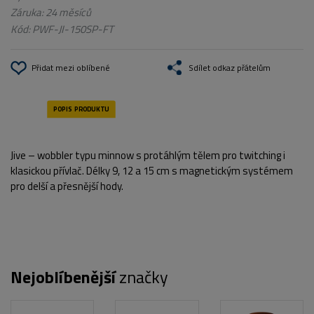
Záruka: 24 měsíců
Kód:
PWF-JI-150SP-FT
Přidat mezi oblíbené
Sdílet odkaz přátelům
Jive – wobbler typu minnow s protáhlým tělem pro twitching i
klasickou přívlač. Délky 9, 12 a 15 cm s magnetickým systémem
pro delší a přesnější hody.
Nejoblíbenější
značky