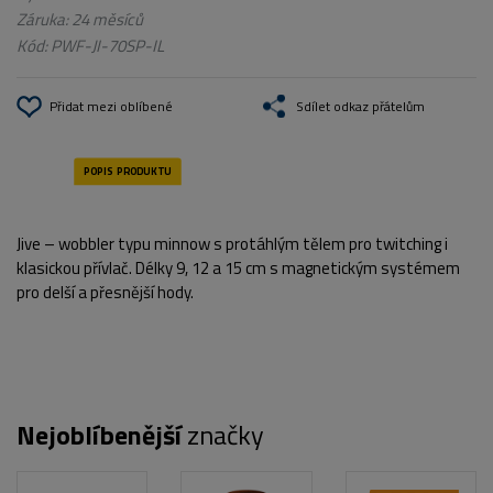
Záruka: 24 měsíců
Kód:
PWF-JI-70SP-IL
Přidat mezi oblíbené
Sdílet odkaz přátelům
Jive – wobbler typu minnow s protáhlým tělem pro twitching i
klasickou přívlač. Délky 9, 12 a 15 cm s magnetickým systémem
pro delší a přesnější hody.
Nejoblíbenější
značky