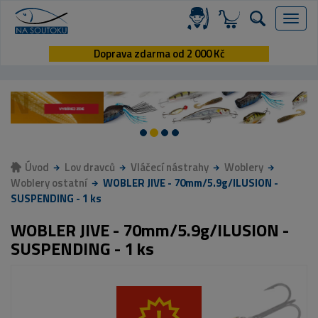
Menu
Doprava zdarma od 2 000 Kč
Úvod
Lov dravců
Vláčecí nástrahy
Woblery
Woblery ostatní
WOBLER JIVE - 70mm/5.9g/ILUSION -
SUSPENDING - 1 ks
WOBLER JIVE - 70mm/5.9g/ILUSION -
SUSPENDING - 1 ks