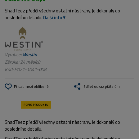
ShadTeez předčí všechny ostatní nástrahy. Je dokonalý do
posledního detailu.
Další info
Výrobce:
Westin
Záruka: 24 měsíců
Kód:
P021-1041-008
Přidat mezi oblíbené
Sdílet odkaz přátelům
ShadTeez předčí všechny ostatní nástrahy. Je dokonalý do
posledního detailu.
ShadTeez předčí všechny ostatní nástrahy. Je dokonalý do