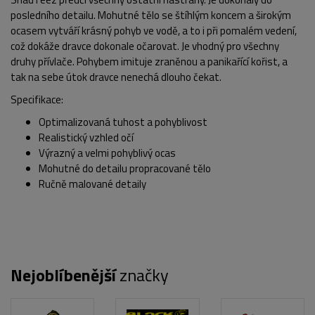
posledního detailu. Mohutné tělo se štíhlým koncem a širokým
ocasem vytváří krásný pohyb ve vodě, a to i při pomalém vedení,
což dokáže dravce dokonale očarovat. Je vhodný pro všechny
druhy přívlače. Pohybem imituje zraněnou a panikařící kořist, a
tak na sebe útok dravce nenechá dlouho čekat.
Specifikace:
Optimalizovaná tuhost a pohyblivost
Realistický vzhled očí
Výrazný a velmi pohyblivý ocas
Mohutné do detailu propracované tělo
Ručně malované detaily
POPIS PRODUKTU
Nejoblíbenější
značky