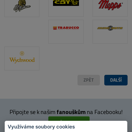
ZPĚT
DALŠÍ
Připojte se k našim
fanouškům
na Facebooku!
PŘIPOJIT SE
Využíváme soubory cookies