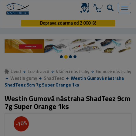
Menu
Doprava zdarma od 2 000 Kč
Úvod
Lov dravců
Vláčecí nástrahy
Gumové nástrahy
Westin gumy
ShadTeez
Westin Gumová nástraha
ShadTeez 9cm 7g Super Orange 1ks
Westin Gumová nástraha ShadTeez 9cm
7g Super Orange 1ks
-10%