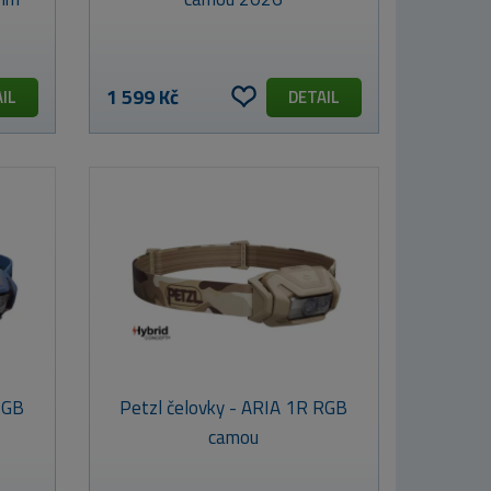
1 599 Kč
IL
DETAIL
RGB
Petzl čelovky - ARIA 1R RGB
camou