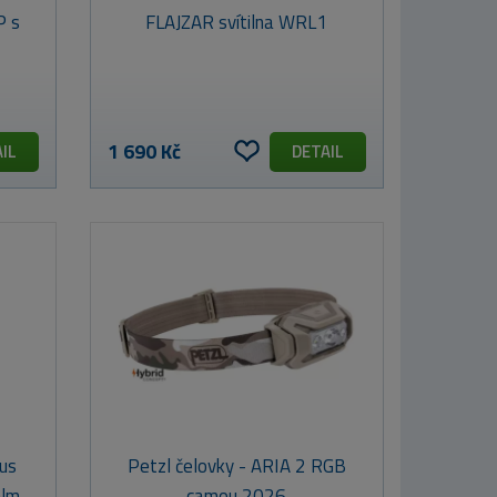
P s
FLAJZAR svítilna WRL1
1 690 Kč
IL
DETAIL
cus
Petzl čelovky - ARIA 2 RGB
0lm
camou 2026