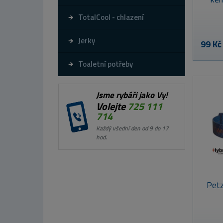
TotalCool - chlazení
Jerky
99 Kč
Toaletní potřeby
Jsme rybáři jako Vy!
Volejte
725 111
714
Každý všední den od 9 do 17
hod.
Petz