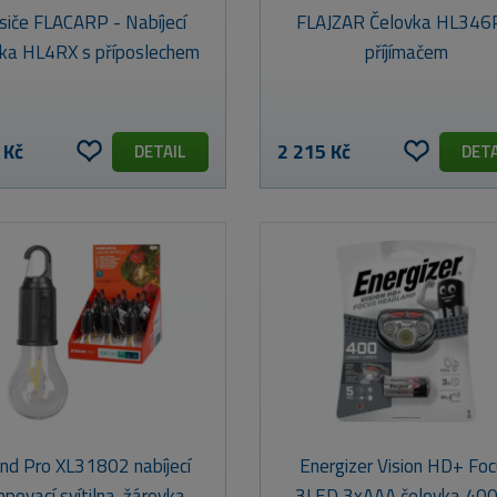
siče FLACARP - Nabíjecí
FLAJZAR Čelovka HL346
vka HL4RX s příposlechem
příjímačem
 Kč
2 215 Kč
DETAIL
DETA
end Pro XL31802 nabíjecí
Energizer Vision HD+ Fo
povací svítilna-žárovka
3LED 3xAAA čelovka 40