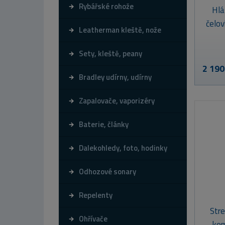
Rybářské rohože
Hlá
čelo
Leatherman kleště, nože
Sety, kleště, peany
2 190
Bradley udírny, udírny
Zapalovače, vaporizéry
Baterie, články
Dalekohledy, foto, hodinky
Odhozové sonary
Repelenty
Str
Ohřívače
kem