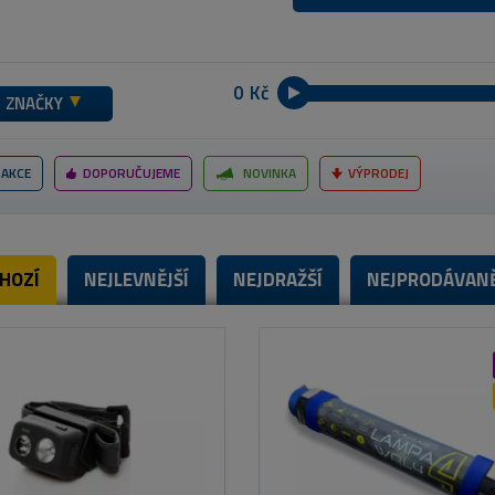
Kč
ZNAČKY
AKCE
DOPORUČUJEME
NOVINKA
VÝPRODEJ
HOZÍ
NEJLEVNĚJŠÍ
NEJDRAŽŠÍ
NEJPRODÁVANĚ