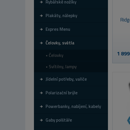
Rybářské nožíky
Plakáty, nálepky
Ridg
Expres Menu
Čelovky, světla
1 899
Čelovky
Svítilny, lampy
Jídelní potřeby, vařiče
Polarizační brýle
Powerbanky, nabíjení, kabely
Gaby polštáře