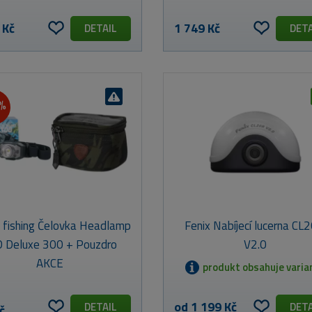
 Kč
1 749 Kč
DETAIL
DETA
4%
s fishing Čelovka Headlamp
Fenix Nabíjecí lucerna CL
 Deluxe 300 + Pouzdro
V2.0
AKCE
produkt obsahuje varia
od 1 199 Kč
DETAIL
DETA
č