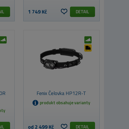
1 749 Kč
IL
DETAIL
20R
Fenix Čelovka HP12R-T
produkt obsahuje varianty
nty
od 2 499 Kč
IL
DETAIL