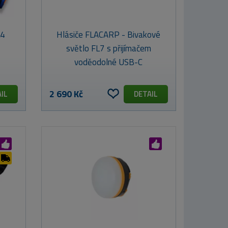
L4
Hlásiče FLACARP - Bivakové
světlo FL7 s přijímačem
voděodolné USB-C
2 690 Kč
IL
DETAIL