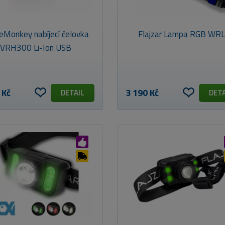
eMonkey nabíjecí čelovka
Flajzar Lampa RGB WR
VRH300 Li-Ion USB
 Kč
3 190 Kč
DETAIL
DETA