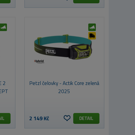
E 2
Petzl čelovky - Actik Core zelená
CEPT
2025
2 149 Kč
IL
DETAIL