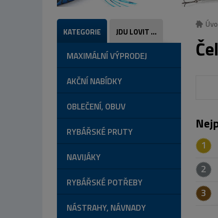
Úvo
KATEGORIE
JDU LOVIT ...
Čel
MAXIMÁLNÍ VÝPRODEJ
AKČNÍ NABÍDKY
OBLEČENÍ, OBUV
Nejp
RYBÁŘSKÉ PRUTY
1
NAVIJÁKY
2
RYBÁŘSKÉ POTŘEBY
3
NÁSTRAHY, NÁVNADY