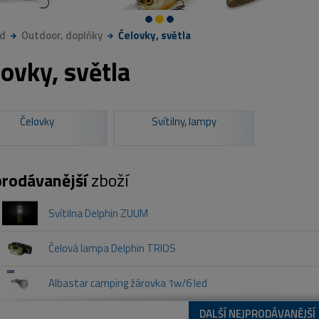
d
Outdoor, doplňky
Čelovky, světla
ovky, světla
Čelovky
Svítilny, lampy
rodávanější
zboží
Svítilna Delphin ZUUM
Čelová lampa Delphin TRIOS
Albastar camping žárovka 1w/6 led
DALŠÍ NEJPRODÁVANĚJŠÍ