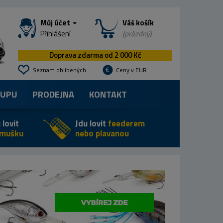
Můj účet
Váš košík
Přihlášení
(prázdný)
Doprava zdarma od 2 000 Kč
Seznam oblíbených
Ceny v EUR
KUPU
PRODEJNA
KONTAKT
 lovit
Jdu lovit
feederem
 mušku
nebo plavanou