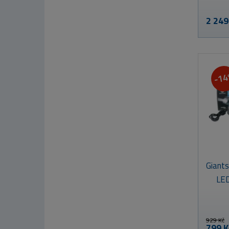
2 249
-1
Giant
LED
929 Kč
799 K