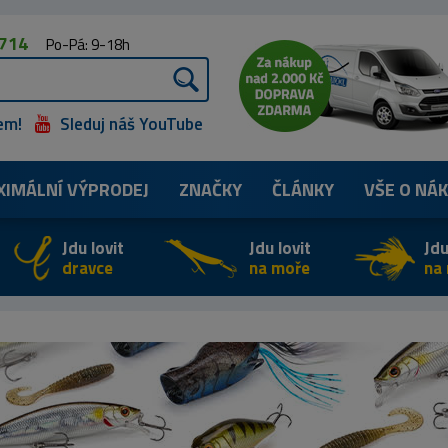
 714
Po-Pá: 9-18h
em!
Sleduj náš YouTube
XIMÁLNÍ
VÝPRODEJ
ZNAČKY
ČLÁNKY
VŠE O NÁ
Jdu lovit
Jdu lovit
Jdu
dravce
na moře
na