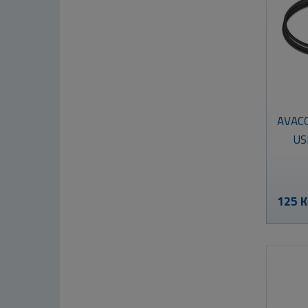
AVACO
US
125 K