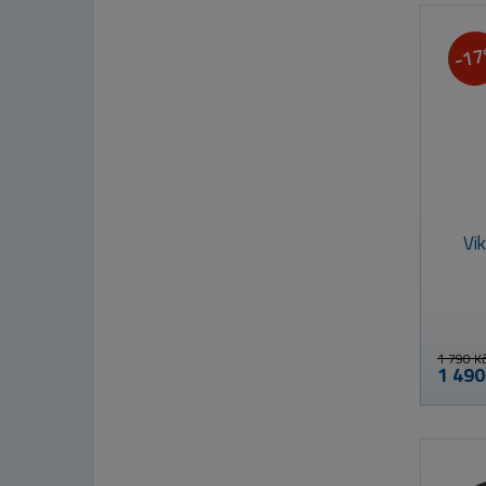
-1
Vi
1 790 K
1 490