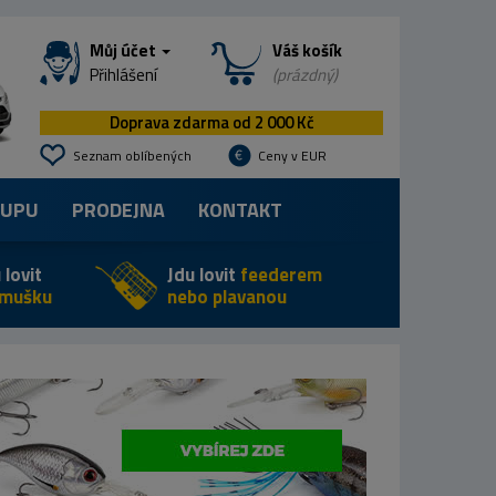
Můj účet
Váš košík
Přihlášení
(prázdný)
Doprava zdarma od 2 000 Kč
Seznam oblíbených
Ceny v EUR
KUPU
PRODEJNA
KONTAKT
 lovit
Jdu lovit
feederem
 mušku
nebo plavanou