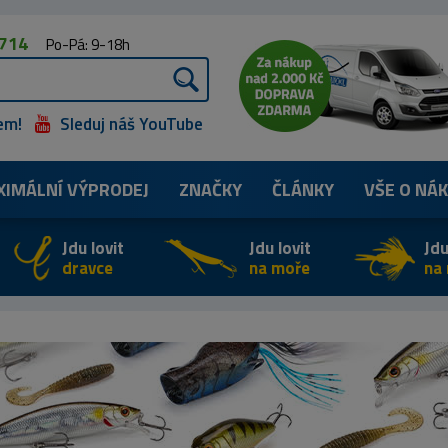
 714
Po-Pá: 9-18h
em!
Sleduj náš YouTube
XIMÁLNÍ
VÝPRODEJ
ZNAČKY
ČLÁNKY
VŠE O NÁ
Jdu lovit
Jdu lovit
Jdu
dravce
na moře
na