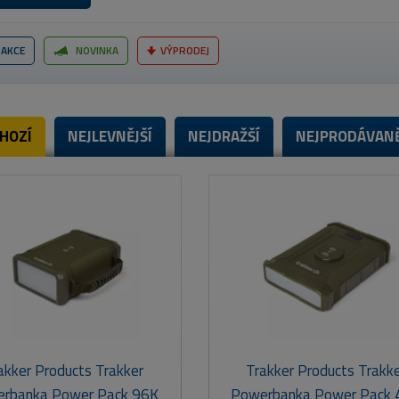
AKCE
NOVINKA
VÝPRODEJ
HOZÍ
NEJLEVNĚJŠÍ
NEJDRAŽŠÍ
NEJPRODÁVANĚ
akker Products Trakker
Trakker Products Trakk
rbanka Power Pack 96K
Powerbanka Power Pack 