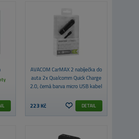
h
AVACOM CarMAX 2 nabíječka do
auta 2x Qualcomm Quick Charge
nty
2.0, černá barva micro USB kabel
223 Kč
IL
DETAIL