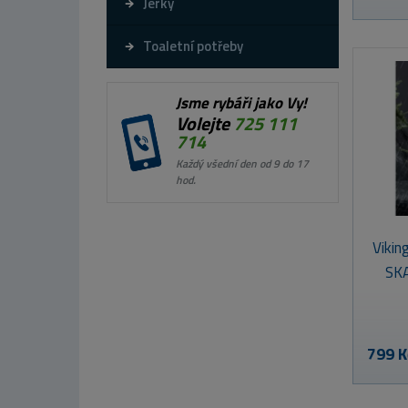
Jerky
Toaletní potřeby
Jsme rybáři jako Vy!
Volejte
725 111
714
Každý všední den od 9 do 17
hod.
Viki
SK
799 K