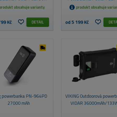
produkt obsahuje varianty
produkt obsahuje varia
799 Kč
od 5 199 Kč
DETAIL
DETA
ng powerbanka PN-964PD
VIKING Outdoorová power
27000 mAh
VIDAR 36000mAh/133