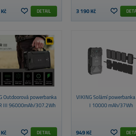
 Kč
3 190 Kč
DETAIL
DETA
G Outdoorová powerbanka
VIKING Solární powerbank
R III 96000mAh/307.2Wh
I 10000 mAh/37Wh
 Kč
949 Kč
DETAIL
DETA