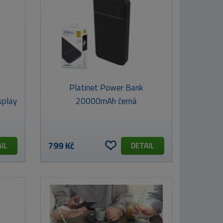
Platinet Power Bank
splay
20000mAh černá
799 Kč
IL
DETAIL