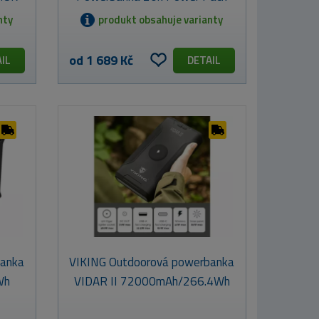
nty
produkt obsahuje varianty
od 1 689 Kč
IL
DETAIL
banka
VIKING Outdoorová powerbanka
Wh
VIDAR II 72000mAh/266.4Wh