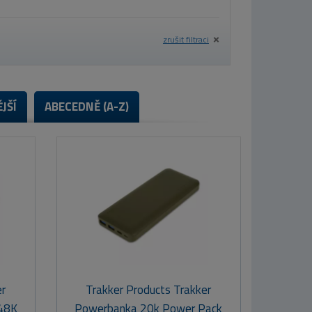
zrušit filtraci
JŠÍ
ABECEDNĚ (A-Z)
er
Trakker Products Trakker
48K
Powerbanka 20k Power Pack