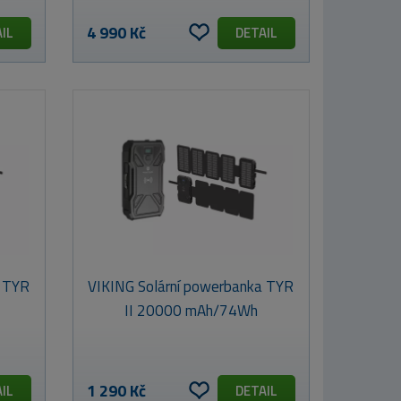
4 990 Kč
IL
DETAIL
a TYR
VIKING Solární powerbanka TYR
II 20000 mAh/74Wh
1 290 Kč
IL
DETAIL