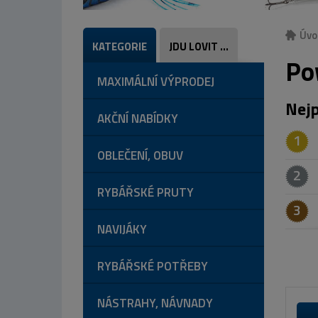
Úvo
KATEGORIE
JDU LOVIT ...
Po
MAXIMÁLNÍ VÝPRODEJ
Nejp
AKČNÍ NABÍDKY
1
OBLEČENÍ, OBUV
2
RYBÁŘSKÉ PRUTY
3
NAVIJÁKY
RYBÁŘSKÉ POTŘEBY
NÁSTRAHY, NÁVNADY