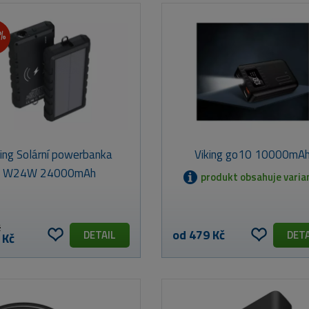
7%
king Solární powerbanka
Viking go10 10000mA
W24W 24000mAh
produkt obsahuje varia
č
od 479 Kč
DETAIL
DETA
 Kč