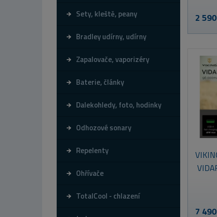
Sety, kleště, peany
2 590
Bradley udírny, udírny
Zapalovače, vaporizéry
Baterie, články
Dalekohledy, foto, hodinky
Odhozové sonary
Repelenty
VIKIN
VIDA
Ohřívače
TotalCool - chlazení
7 490