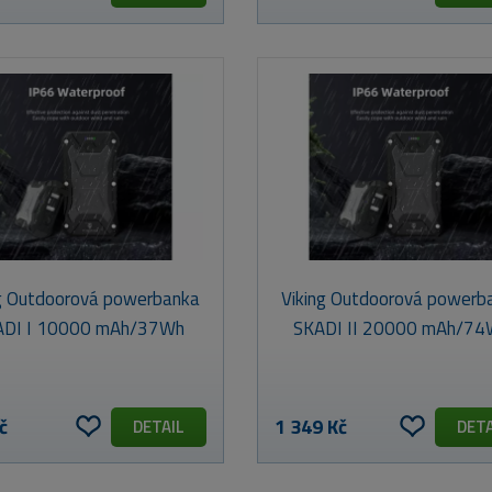
ng Outdoorová powerbanka
Viking Outdoorová powerb
ADI I 10000 mAh/37Wh
SKADI II 20000 mAh/7
č
1 349 Kč
DETAIL
DETA