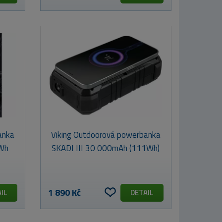
anka
Viking Outdoorová powerbanka
4Wh
SKADI III 30 000mAh (111Wh)
1 890 Kč
IL
DETAIL