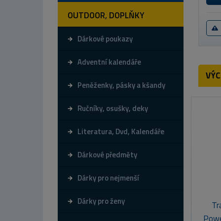
OUTDOOR, DOPLŇKY
Dárkové poukazy
Adventní kalendáře
VÝC
Peněženky, pásky a kšandy
Ručníky, osušky, deky
Literatura, Dvd, Kalendáře
Dárkové předměty
Dárky pro nejmenší
Dárky pro ženy
Tr
Powe