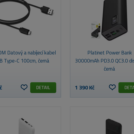
M Datový a nabíjecí kabel
Platinet Power Bank
B Type-C 100cm, černá
30000mAh PD3.0 QC3.0 di
černá
č
1 390 Kč
DETAIL
DETA