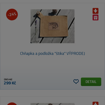
-24%
Chňapka a podložka "štika" VÝPRODEJ
395 Kč
DETAIL
299 Kč