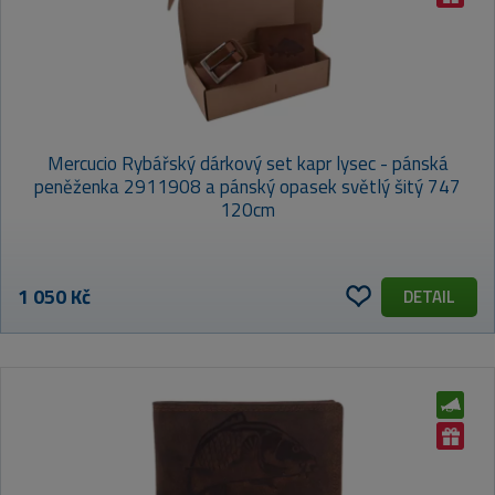
Mercucio Rybářský dárkový set kapr lysec - pánská
peněženka 2911908 a pánský opasek světlý šitý 747
120cm
1 050 Kč
DETAIL