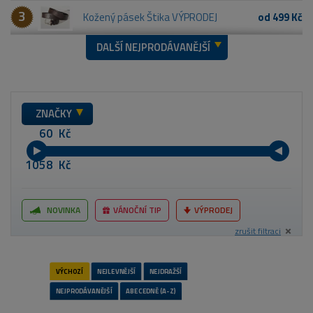
3
Kožený pásek Štika VÝPRODEJ
od 499 Kč
DALŠÍ NEJPRODÁVANĚJŠÍ
ZNAČKY
Kč
Kč
NOVINKA
VÁNOČNÍ TIP
VÝPRODEJ
zrušit filtraci