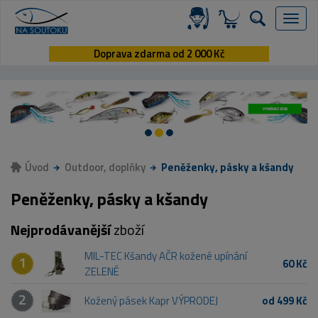
Menu
Doprava zdarma od 2 000 Kč
Úvod
Outdoor, doplňky
Peněženky, pásky a kšandy
Peněženky, pásky a kšandy
Nejprodávanější
zboží
MIL-TEC Kšandy AČR kožené upínání
1
60 Kč
ZELENÉ
2
Kožený pásek Kapr VÝPRODEJ
od 499 Kč