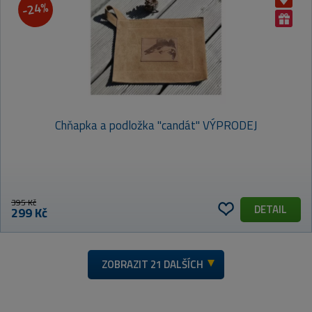
-24%
Chňapka a podložka "candát" VÝPRODEJ
395 Kč
DETAIL
299 Kč
ZOBRAZIT
21 DALŠÍCH