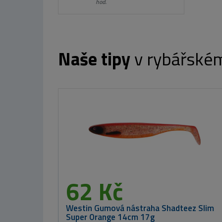
hod.
Naše tipy
v rybářské
150 Kč
MIKBAITS Corn Chips boilie 300g - Sladká
kukuřice 20mm