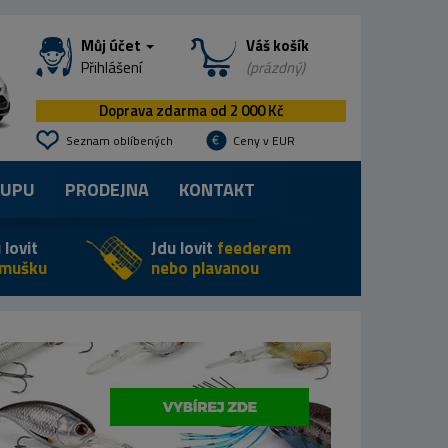
Můj účet
Váš košík
Přihlášení
(prázdný)
Doprava zdarma od 2 000 Kč
Seznam oblíbených
Ceny v EUR
KUPU
PRODEJNA
KONTAKT
 lovit
Jdu lovit
feederem
 mušku
nebo plavanou