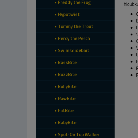
Freddy the Frog
hloubku
Hypotwist
Tommy the Trout
Percy the Perch
Swim Glidebait
BassBite
BuzzBite
BullyBite
RawBite
FatBite
BabyBite
Spot-On Top Walker