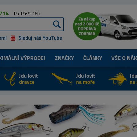
 714
Po-Pá: 9-18h
em!
Sleduj náš YouTube
XIMÁLNÍ
VÝPRODEJ
ZNAČKY
ČLÁNKY
VŠE O NÁ
Jdu lovit
Jdu lovit
Jdu
dravce
na moře
na