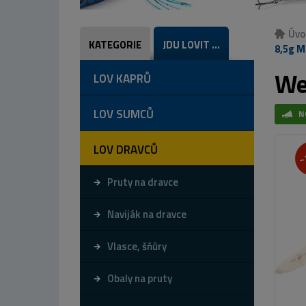
Úvo
KATEGORIE
JDU LOVIT ...
8,5g M
We
LOV KAPRŮ
LOV SUMCŮ
N
LOV DRAVCŮ
-
Pruty na dravce
Naviják na dravce
Vlasce, šňůry
Obaly na pruty