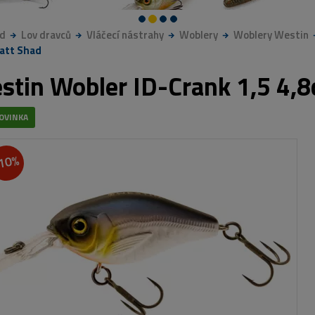
d
Lov dravců
Vláčecí nástrahy
Woblery
Woblery Westin
att Shad
stin Wobler ID-Crank 1,5 4,
OVINKA
10%