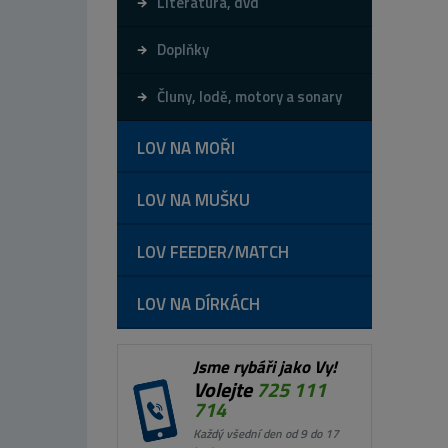
Literatura, dvd
Doplňky
Čluny, lodě, motory a sonary
LOV NA MOŘI
LOV NA MUŠKU
LOV FEEDER/MATCH
LOV NA DÍRKÁCH
Jsme rybáři jako Vy!
Volejte
725 111
714
Každý všední den od 9 do 17