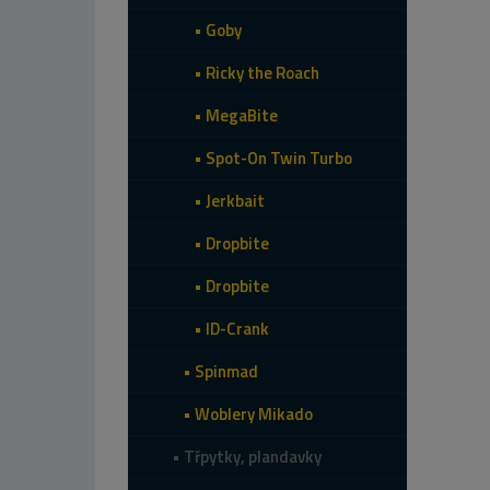
Goby
Ricky the Roach
MegaBite
Spot-On Twin Turbo
Jerkbait
Dropbite
Dropbite
ID-Crank
Spinmad
Woblery Mikado
Třpytky, plandavky