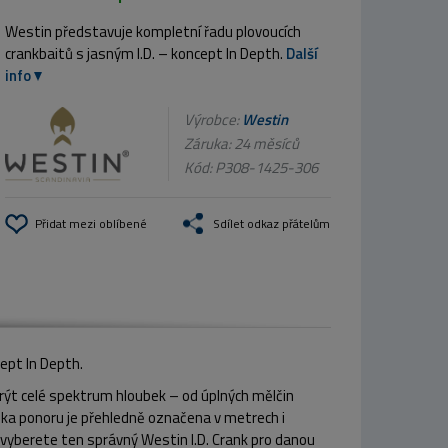
Westin představuje kompletní řadu plovoucích
crankbaitů s jasným I.D. – koncept In Depth.
Další
info
Výrobce:
Westin
Záruka: 24 měsíců
Kód:
P308-1425-306
Přidat mezi oblíbené
Sdílet odkaz přátelům
ept In Depth.
krýt celé spektrum hloubek – od úplných mělčin
ka ponoru je přehledně označena v metrech i
 vyberete ten správný Westin I.D. Crank pro danou