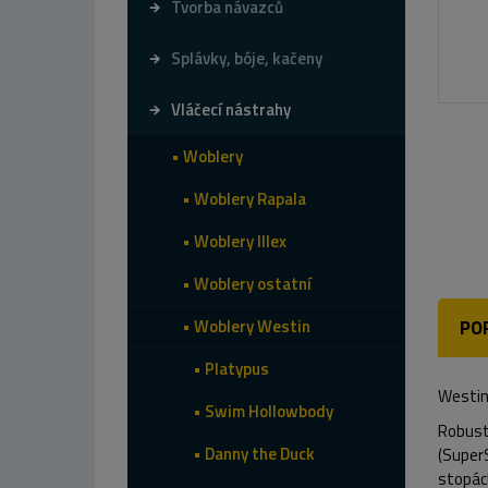
Tvorba návazců
Splávky, bóje, kačeny
Vláčecí nástrahy
Woblery
Woblery Rapala
Woblery Illex
Woblery ostatní
Woblery Westin
PO
Platypus
Westin 
Swim Hollowbody
Robustn
Danny the Duck
(Super
stopách