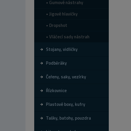
Gumové nástrahy
Jigové hlavičky
Dropshot
Vláčecí sady nástrah
Stojany, vidličky
Podběráky
Čeřeny, saky, vezírky
Řízkovnice
Plastové boxy, kufry
Tašky, batohy, pouzdra