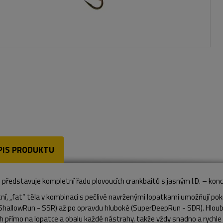
PIS PRODUKTU
představuje kompletní řadu plovoucích crankbaitů s jasným I.D. – konc
í, „fat“ těla v kombinaci s pečlivě navrženými lopatkami umožňují po
ShallowRun - SSR) až po opravdu hluboké (SuperDeepRun - SDR). Hloub
 přímo na lopatce a obalu každé nástrahy, takže vždy snadno a rychle