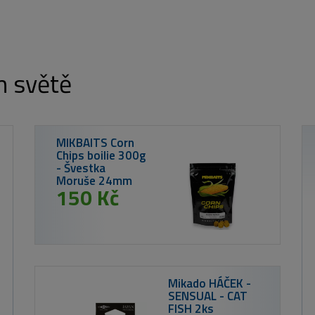
m světě
Nikl Rozpustné
Criticals boilie
Calanus & Krill
250ml
od 259 Kč
Nikl CSL Mixer
Calanus & Krill
500ml