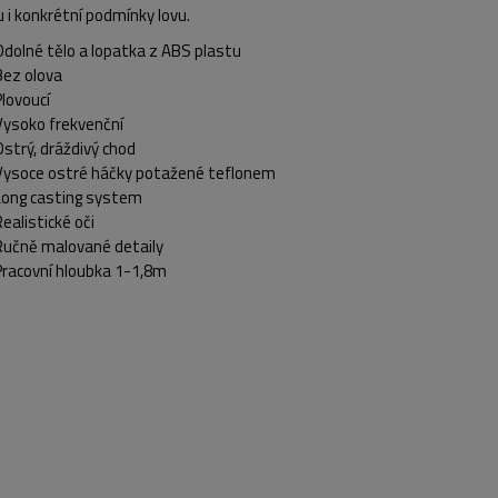
 i konkrétní podmínky lovu.
Odolné tělo a lopatka z ABS plastu
Bez olova
Plovoucí
Vysoko frekvenční
Ostrý, dráždivý chod
Vysoce ostré háčky potažené teflonem
Long casting system
Realistické oči
Ručně malované detaily
Pracovní hloubka 1-1,8m