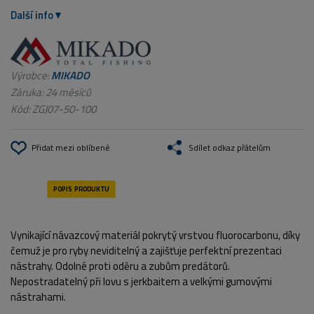
Další info
Výrobce:
MIKADO
Záruka: 24 měsíců
Kód:
ZGJ07-50-100
Přidat mezi oblíbené
Sdílet odkaz přátelům
Vynikající návazcový materiál pokrytý vrstvou fluorocarbonu, díky
čemuž je pro ryby neviditelný a zajišťuje perfektní prezentaci
nástrahy. Odolné proti oděru a zubům predátorů.
Nepostradatelný při lovu s jerkbaitem a velkými gumovými
nástrahami.