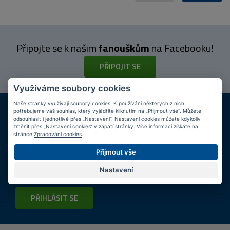
Připojte se k našim
fanouškům
na Facebooku!
PŘIPOJIT SE
Využíváme soubory cookies
Naše stránky využívají soubory cookies. K používání některých z nich
DOPRAVA ZDARMA
KAMENNÉ PRODEJNY
potřebujeme váš souhlas, který vyjádříte kliknutím na „Přijmout vše“. Můžete
Při nákupu nad 2 000 Kč
Jsme na trhu více než 10 let
odsouhlasit i jednotlivě přes „Nastavení“. Nastavení cookies můžete kdykoliv
změnit přes „Nastavení cookies“ v zápatí stránky. Více informací získáte na
stránce
Zpracování cookies
.
Tipy
k nákupu
Přijmout vše
Napište nám svůj e-mail a my vás budeme informovat
max.
Nastavení
1x týdně
o zajímavých nabídkách!
PŘIHLÁSIT SE