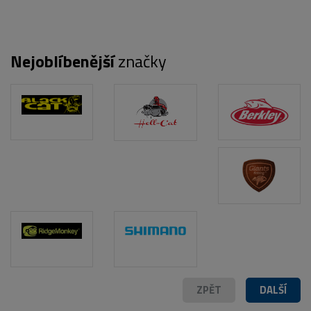
Nejoblíbenější
značky
ZPĚT
DALŠÍ