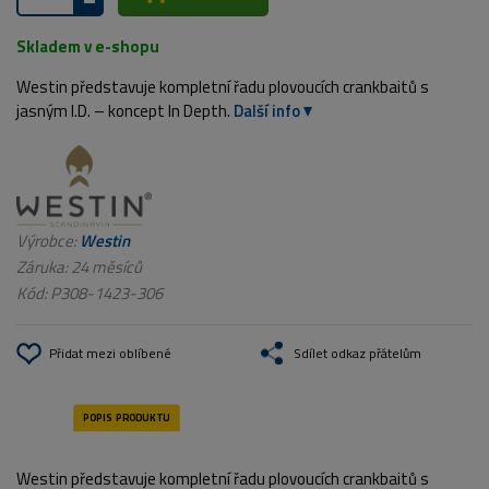
Skladem v e-shopu
Westin představuje kompletní řadu plovoucích crankbaitů s
jasným I.D. – koncept In Depth.
Další info
Výrobce:
Westin
Záruka: 24 měsíců
Kód:
P308-1423-306
Přidat mezi oblíbené
Sdílet odkaz přátelům
Westin představuje kompletní řadu plovoucích crankbaitů s