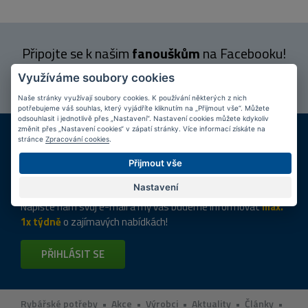
Připojte se k našim
fanouškům
na Facebooku!
PŘIPOJIT SE
Využíváme soubory cookies
Naše stránky využívají soubory cookies. K používání některých z nich
potřebujeme váš souhlas, který vyjádříte kliknutím na „Přijmout vše“. Můžete
odsouhlasit i jednotlivě přes „Nastavení“. Nastavení cookies můžete kdykoliv
DOPRAVA ZDARMA
KAMENNÉ PRODEJNY
změnit přes „Nastavení cookies“ v zápatí stránky. Více informací získáte na
stránce
Zpracování cookies
.
Při nákupu nad 2 000 Kč
Jsme na trhu více než 10 let
Přijmout vše
Tipy
k nákupu
Nastavení
Napište nám svůj e-mail a my vás budeme informovat
max.
1x týdně
o zajímavých nabídkách!
PŘIHLÁSIT SE
Rybářské potřeby
•
Akce
•
Výrobci
•
Aktuality
•
Články
•