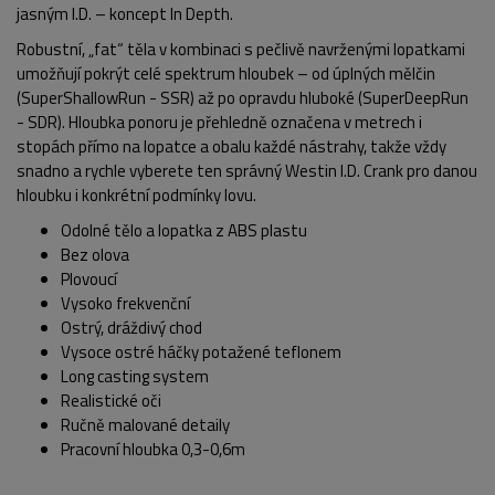
jasným I.D. – koncept In Depth.
Robustní, „fat“ těla v kombinaci s pečlivě navrženými lopatkami
umožňují pokrýt celé spektrum hloubek – od úplných mělčin
(SuperShallowRun - SSR) až po opravdu hluboké (SuperDeepRun
- SDR). Hloubka ponoru je přehledně označena v metrech i
stopách přímo na lopatce a obalu každé nástrahy, takže vždy
snadno a rychle vyberete ten správný Westin I.D. Crank pro danou
hloubku i konkrétní podmínky lovu.
Odolné tělo a lopatka z ABS plastu
Bez olova
Plovoucí
Vysoko frekvenční
Ostrý, dráždivý chod
Vysoce ostré háčky potažené teflonem
Long casting system
Realistické oči
POPIS PRODUKTU
Ručně malované detaily
Pracovní hloubka 0,3-0,6m