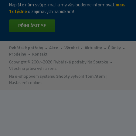
Napište nám svůj e-mail a my vás budeme informovat
max.
1x týdně
o zajímavých nabídkách!
PŘIHLÁSIT SE
Rybářské potřeby
•
Akce
•
Výrobci
•
Aktuality
•
Články
•
Prodejny
•
Kontakt
Copyright © 2007-2026 Rybářské potřeby Na Soutoku •
Všechna práva vyhrazena.
Na e-shopovém systému
Shopty
vytvořil
Tom Atom
. |
Nastavení cookies