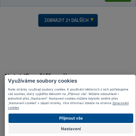
ZOBRAZIT
21 DALŠÍCH
Nejoblíbenější
značky
Využíváme soubory cookies
Naše stránky využívají soubory cookies. K používání některých z nich potřebujeme
váš souhlas, který vyjádříte kliknutím na „Přijmout vše“. Můžete odsouhlasit i
jednotlivě přes „Nastavení“. Nastavení cookies můžete kdykoliv změnit přes
„Nastavení cookies“ v zápatí stránky. Více informací získáte na stránce
Zpracování
cookies
.
Přijmout vše
Nastavení