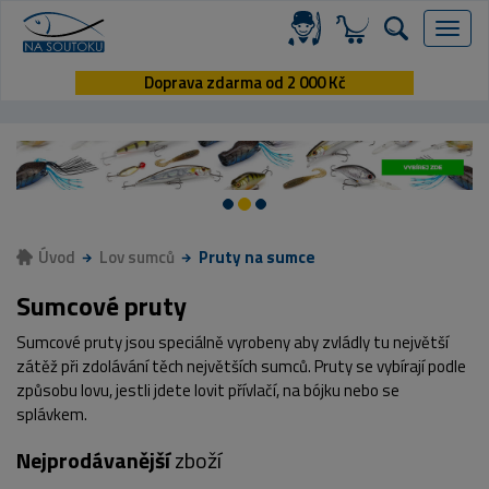
Menu
Doprava zdarma od 2 000 Kč
Úvod
Lov sumců
Pruty na sumce
Sumcové pruty
Sumcové pruty jsou speciálně vyrobeny aby zvládly tu největší
zátěž při zdolávání těch největších sumců. Pruty se vybírají podle
způsobu lovu, jestli jdete lovit přívlačí, na bójku nebo se
splávkem.
Nejprodávanější
zboží