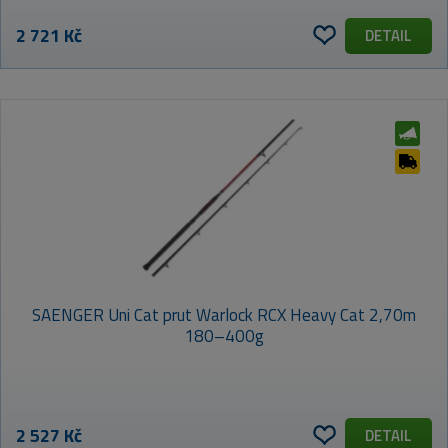
2 721 Kč
DETAIL
SAENGER Uni Cat prut Warlock RCX Heavy Cat 2,70m
180–400g
2 527 Kč
DETAIL