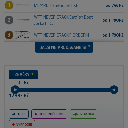
1
MIVARDI Fanatic Catfish
od 746 Kč
WFT NEVER CRACK Catfish Boat
2
od 1 790 Kč
/očka LTC/
3
WFT NEVER CRACK FJORDSPIN
od 1 790 Kč
DALŠÍ NEJPRODÁVANĚJŠÍ
ZNAČKY
Kč
Kč
AKCE
DOPORUČUJEME
NOVINKA
VÝPRODEJ