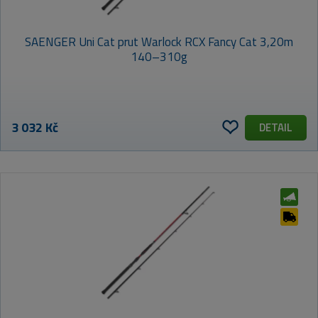
SAENGER Uni Cat prut Warlock RCX Fancy Cat 3,20m
140–310g
3 032 Kč
DETAIL