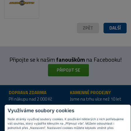
ZPĚT
DALŠÍ
Připojte se k našim
fanouškům
na Facebooku!
PŘIPOJIT SE
DOPRAVA ZDARMA
KAMENNÉ PRODEJNY
Při nákupu nad 2 000 Kč
Jsme na trhu více než 10 let
Využíváme soubory cookies
Tipy
k nákupu
Naše stránky využívají soubory cookies. K používání některých z nich potřebujeme
Napište nám svůj e-mail a my vás budeme informovat
max.
váš souhlas, který vyjádříte kliknutím na „Přijmout vše“. Můžete odsouhlasit i
jednotlivě přes „Nastavení“. Nastavení cookies můžete kdykoliv změnit přes