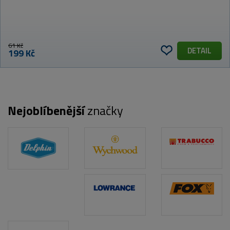
61 Kč
DETAIL
199 Kč
Nejoblíbenější
značky