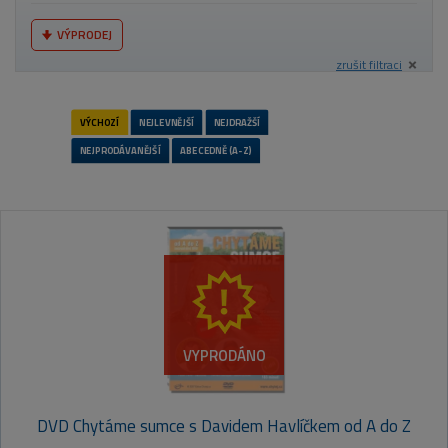
VÝPRODEJ
zrušit filtraci
VÝCHOZÍ
NEJLEVNĚJŠÍ
NEJDRAŽŠÍ
NEJPRODÁVANĚJŠÍ
ABECEDNĚ (A-Z)
VYPRODÁNO
DVD Chytáme sumce s Davidem Havlíčkem od A do Z