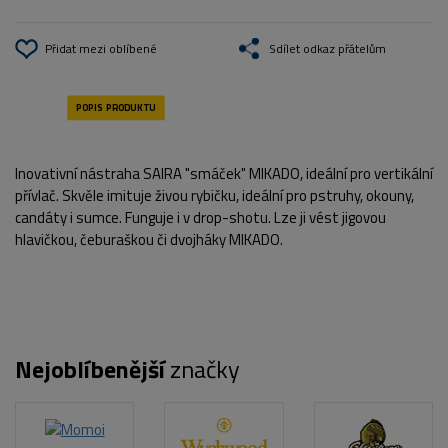
Přidat mezi oblíbené
Sdílet odkaz přátelům
Inovativní nástraha SAIRA "smáček" MIKADO, ideální pro vertikální
přívlač. Skvěle imituje živou rybičku, ideální pro pstruhy, okouny,
candáty i sumce. Funguje i v drop-shotu. Lze ji vést jigovou
hlavičkou, čeburaškou či dvojháky MIKADO.
Nejoblíbenější
značky
POPIS PRODUKTU