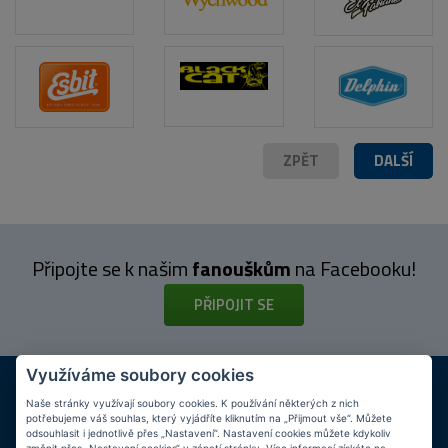
ZPĚT
DALŠÍ
Připojte se k našim
fanouškům
na Facebooku!
PŘIPOJIT SE
Využíváme soubory cookies
DOPRAVA ZDARMA
KAMENNÉ PRODEJNY
Při nákupu nad 2 000 Kč
Jsme na trhu více než 10 let
Naše stránky využívají soubory cookies. K používání některých z nich
potřebujeme váš souhlas, který vyjádříte kliknutím na „Přijmout vše“. Můžete
odsouhlasit i jednotlivě přes „Nastavení“. Nastavení cookies můžete kdykoliv