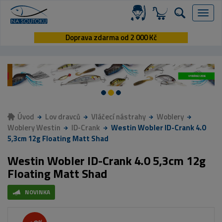
Menu
Doprava zdarma od 2 000 Kč
Úvod
Lov dravců
Vláčecí nástrahy
Woblery
Woblery Westin
ID-Crank
Westin Wobler ID-Crank 4.0
5,3cm 12g Floating Matt Shad
Westin Wobler ID-Crank 4.0 5,3cm 12g
Floating Matt Shad
NOVINKA