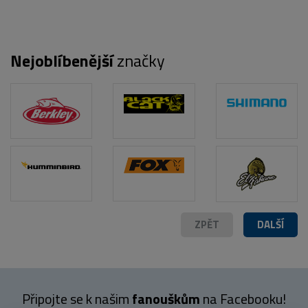
Nejoblíbenější
značky
ZPĚT
DALŠÍ
Připojte se k našim
fanouškům
na Facebooku!