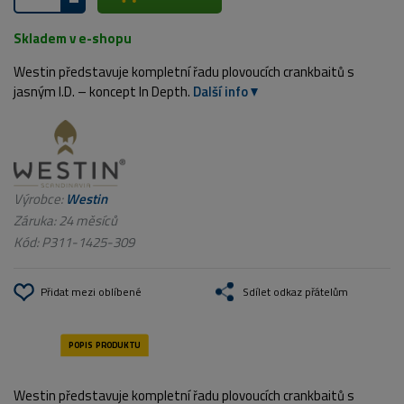
Skladem v e-shopu
Westin představuje kompletní řadu plovoucích crankbaitů s
jasným I.D. – koncept In Depth.
Další info
Výrobce:
Westin
Záruka: 24 měsíců
Kód:
P311-1425-309
Přidat mezi oblíbené
Sdílet odkaz přátelům
Westin představuje kompletní řadu plovoucích crankbaitů s