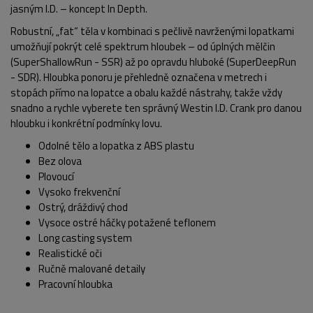
jasným I.D. – koncept In Depth.
Robustní, „fat“ těla v kombinaci s pečlivě navrženými lopatkami
umožňují pokrýt celé spektrum hloubek – od úplných mělčin
(SuperShallowRun - SSR) až po opravdu hluboké (SuperDeepRun
- SDR). Hloubka ponoru je přehledně označena v metrech i
stopách přímo na lopatce a obalu každé nástrahy, takže vždy
snadno a rychle vyberete ten správný Westin I.D. Crank pro danou
hloubku i konkrétní podmínky lovu.
Odolné tělo a lopatka z ABS plastu
Bez olova
Plovoucí
Vysoko frekvenční
Ostrý, dráždivý chod
Vysoce ostré háčky potažené teflonem
Long casting system
Realistické oči
POPIS PRODUKTU
Ručně malované detaily
Pracovní hloubka