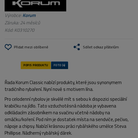
Výrobce:
Korum
Záruka: 24 měsíců
Kód:
K0310270
Přidat mezi oblíbené
Sdílet odkaz přátelům
Řada Korum Classic nabízí produkty, které jsou synonymem
tradičního rybaření. Nyní nově s motivem lína.
Pro celodenní rybolov je skvělé mít s sebou k dispozici speciální
krabičku na jídlo. Tato vzduchotěsná nádoba je vybavena
odkládacím zásobníkem na svačinu včetně nádoby na
omáčku/koření. Pod ním je dostatek místa na sendviče, pečivo,
nápoje a chipsy. Nabízí krásnou práci rybářského umělce Steva
Phillipse. Nádherný rybářský dárek.