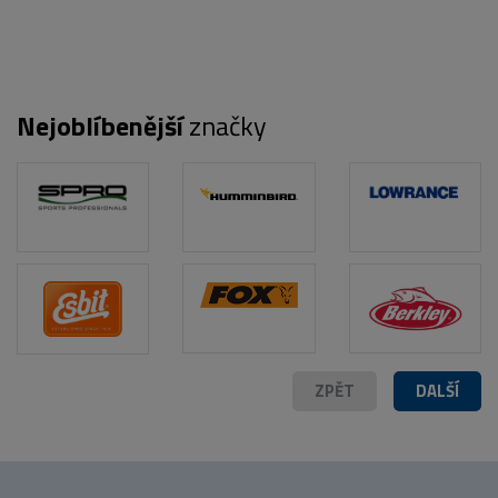
Nejoblíbenější
značky
POPIS PRODUKTU
FOTO (4)
ZPĚT
DALŠÍ