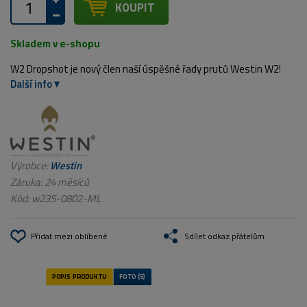
KOUPIT
Skladem v e-shopu
W2 Dropshot je nový člen naší úspěšné řady prutů Westin W2!
Další info
Výrobce:
Westin
Záruka: 24 měsíců
Kód:
w235-0802-ML
Přidat mezi oblíbené
Sdílet odkaz přátelům