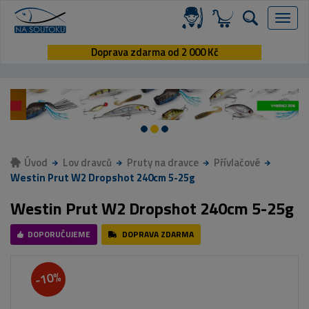
Menu
Doprava zdarma od 2 000 Kč
Úvod
Lov dravců
Pruty na dravce
Přívlačové
Westin Prut W2 Dropshot 240cm 5-25g
Westin Prut W2 Dropshot 240cm 5-25g
DOPORUČUJEME
DOPRAVA ZDARMA
-10%