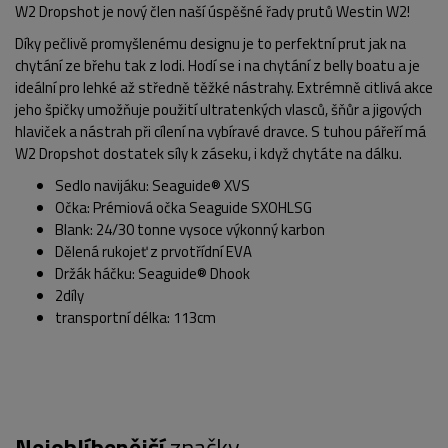
W2 Dropshot je nový člen naší úspěšné řady prutů Westin W2!
Díky pečlivě promyšlenému designu je to perfektní prut jak na
chytání ze břehu tak z lodi. Hodí se i na chytání z belly boatu a je
ideální pro lehké až středně těžké nástrahy. Extrémně citlivá akce
jeho špičky umožňuje použití ultratenkých vlasců, šňůr a jigových
hlaviček a nástrah při cílení na vybíravé dravce. S tuhou pářeří má
W2 Dropshot dostatek síly k záseku, i když chytáte na dálku.
Sedlo navijáku: Seaguide® XVS
Očka: Prémiová očka Seaguide SXOHLSG
Blank: 24/30 tonne vysoce výkonný karbon
Dělená rukojeť z prvotřídní EVA
Držák háčku: Seaguide® Dhook
2díly
transportní délka: 113cm
POPIS PRODUKTU
FOTO (5)
Nejoblíbenější
značky