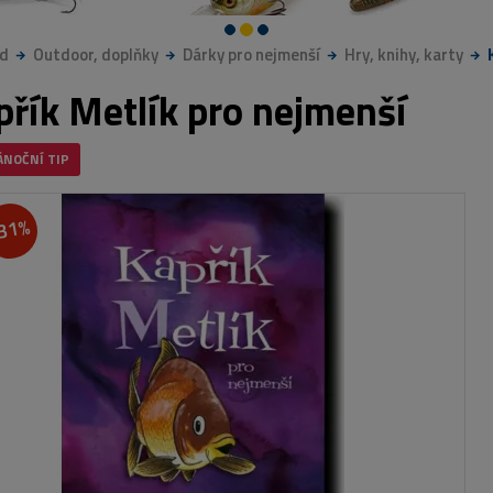
d
Outdoor, doplňky
Dárky pro nejmenší
Hry, knihy, karty
přík Metlík pro nejmenší
ÁNOČNÍ TIP
31%