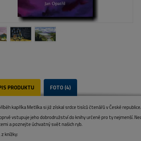
PIS PRODUKTU
FOTO (4)
příběh kapříka Metlíka si již získal srdce tisíců čtenářů v České republice
oprvé vstupuje jeho dobrodružství do knihy určené pro ty nejmenší. N
cemi a poznejte úchvatný svět našich ryb.
z knížky: