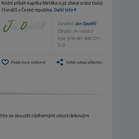
Knižní příběh kapříka Metlíka si již získal srdce tisíců
čtenářů v České republice.
Další info
Výrobce:
Jan Opatřil
Záruka: 24 měsíců
Kód:
978-80-906701-
5-0
Přidat mezi oblíbené
Sdílet odkaz přátelům
.
echte se okouzlit nádhernými celostránkovými