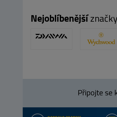
Nejoblíbenější
značk
Připojte se