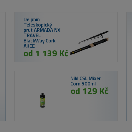
Westin DropBite
Spin Tail Jig
Chartreuse perch
2,6cm 8g
189 Kč
Prut Westin W3
c
Finesse T&C 2nd
2,13cm 5-15g
VÝPRODEJ
2 339 Kč