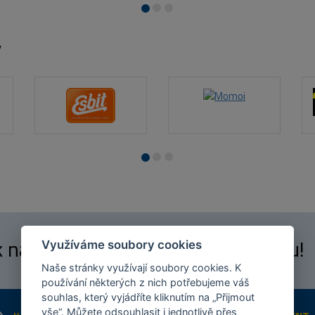
y
 k našim
fanouškům
na Facebooku!
Využíváme soubory cookies
Naše stránky využívají soubory cookies. K
používání některých z nich potřebujeme váš
souhlas, který vyjádříte kliknutím na „Přijmout
vše“. Můžete odsouhlasit i jednotlivě přes