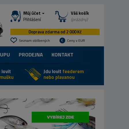
Můj účet
Váš košík
Přihlášení
(prázdný)
Doprava zdarma od 2 000 Kč
Seznam oblíbených
Ceny v EUR
KUPU
PRODEJNA
KONTAKT
 lovit
Jdu lovit
feederem
 mušku
nebo plavanou