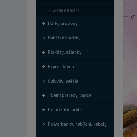
Dětské náčiní
Dárky pro ženy
Rybářské nožíky
Plakáty, nálepky
Expres Menu
Čelovky, světla
Jídelní potřeby, vařiče
Polarizační brýle
Powerbanky, nabíjení, kabely