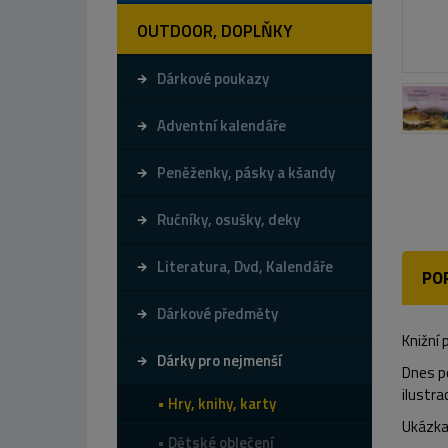
OUTDOOR, DOPLŇKY
Dárkové poukazy
Adventní kalendáře
Peněženky, pásky a kšandy
Ručníky, osušky, deky
Literatura, Dvd, Kalendáře
PO
Dárkové předměty
Knižní 
Dárky pro nejmenší
Dnes p
ilustra
Hry, knihy, karty
Ukázka 
Dětské oblečení