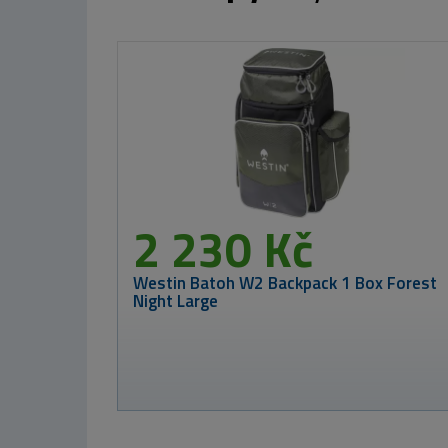
od 45 Kč
BERKLEY Gumová Nástraha Pulse Realisti
Goby Dragonet 7cm VÝPRODEJ