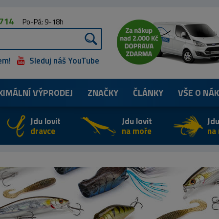
 714
Po-Pá: 9-18h
em!
Sleduj náš YouTube
XIMÁLNÍ
VÝPRODEJ
ZNAČKY
ČLÁNKY
VŠE O NÁ
Jdu lovit
Jdu lovit
Jdu
dravce
na moře
na