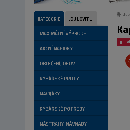
Úvo
KATEGORIE
JDU LOVIT ...
Ka
MAXIMÁLNÍ VÝPRODEJ
V
AKČNÍ NABÍDKY
-
OBLEČENÍ, OBUV
RYBÁŘSKÉ PRUTY
NAVIJÁKY
RYBÁŘSKÉ POTŘEBY
NÁSTRAHY, NÁVNADY