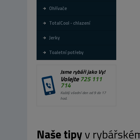
Ohřívače
TotalCool - chlazení
Jerky
Toaletní potřeby
Jsme rybáři jako Vy!
Volejte
725 111
714
Každý všední den od 9 do 17
hod.
Naše tipy
v rybářské