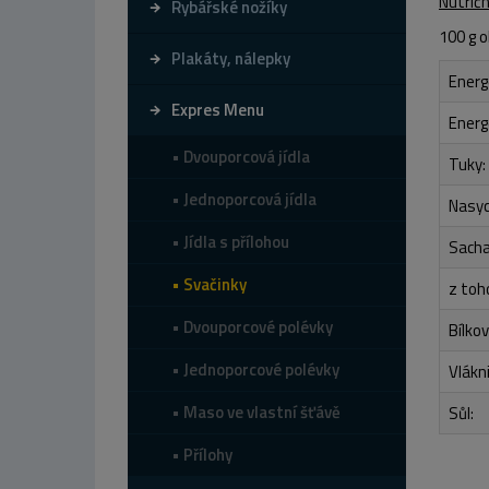
Nutričn
Rybářské nožíky
100 g 
Plakáty, nálepky
Energ
Expres Menu
Energ
Dvouporcová jídla
Tuky:
Jednoporcová jídla
Nasyc
Jídla s přílohou
Sacha
Svačinky
z toh
Dvouporcové polévky
Bílkov
Jednoporcové polévky
Vlákn
Maso ve vlastní šťávě
Sůl:
Přílohy