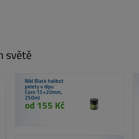
m světě
Westin Gumová
nástraha
Shadteez Slim
Fireflake 10cm
#4/0 7g
72 Kč