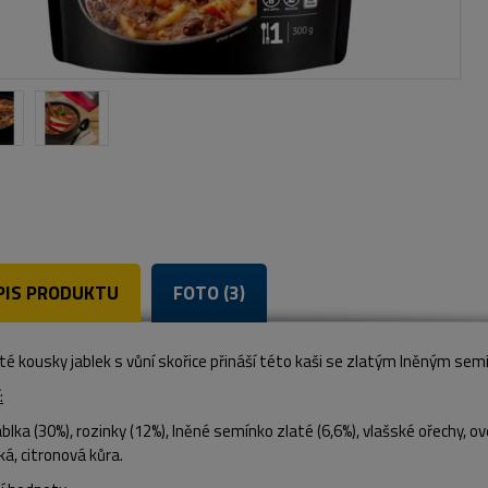
PIS PRODUKTU
FOTO (3)
té kousky jablek s vůní skořice přináší této kaši se zlatým lněným se
:
ablka (30%), rozinky (12%), lněné semínko zlaté (6,6%),
vlašské ořechy
, o
ká, citronová kůra.