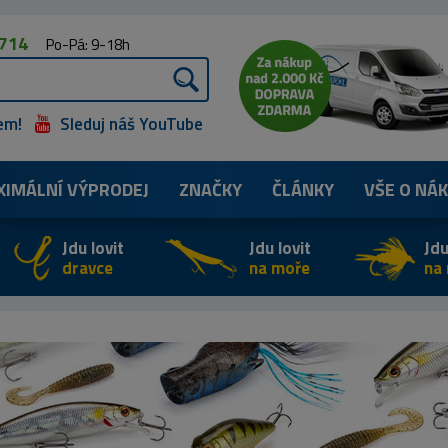
 714
Po-Pá: 9-18h
em!
Sleduj náš YouTube
XIMÁLNÍ
VÝPRODEJ
ZNAČKY
ČLÁNKY
VŠE O NÁ
Jdu lovit
Jdu lovit
Jdu
dravce
na moře
na