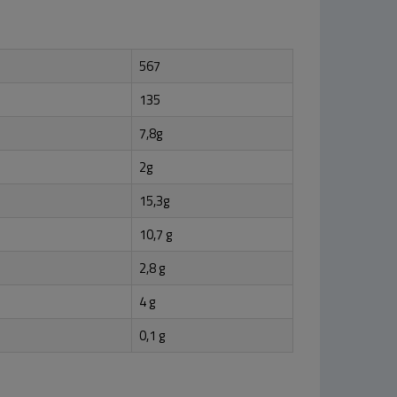
567
135
7,8g
2g
15,3g
10,7 g
2,8 g
4 g
0,1 g