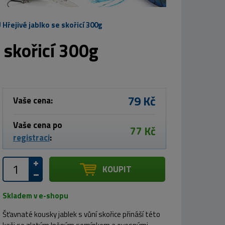
řejivé jablko se skořicí 300g
skořicí 300g
79 Kč
Vaše cena:
Vaše cena po
77 Kč
registraci
:
KOUPIT
Skladem v e-shopu
Šťavnaté kousky jablek s vůní skořice přináší této