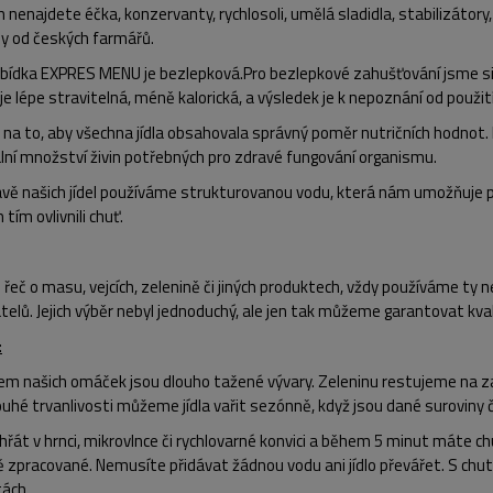
ch
nenajdete éčka, konzervanty, rychlosoli, umělá sladidla, stabilizátory, 
ny od českých farmářů.
abídka
EXPRES MENU
je bezlepková
.Pro bezlepkové zahušťování jsme si 
e lépe stravitelná, méně kalorická, a výsledek je k nepoznání od použi
na to, aby všechna jídla obsahovala
správný poměr nutričních hodnot
.
lní množství živin potřebných pro zdravé fungování organismu.
ravě našich jídel používáme strukturovanou vodu, která nám umožňuje 
tím ovlivnili chuť.
:
e řeč o masu, vejcích, zelenině či jiných produktech, vždy
používáme ty ne
elů. Jejich výběr nebyl jednoduchý, ale jen tak můžeme garantovat kval
:
em našich omáček jsou
dlouho tažené vývary
. Zeleninu
restujeme na za
ouhé trvanlivosti můžeme jídla vařit sezónně, když jsou dané suroviny 
ohřát
v hrnci, mikrovlnce či rychlovarné konvici a během
5 minut
máte chut
 zpracované. Nemusíte přidávat žádnou vodu ani jídlo převářet. S chutí 
tách.