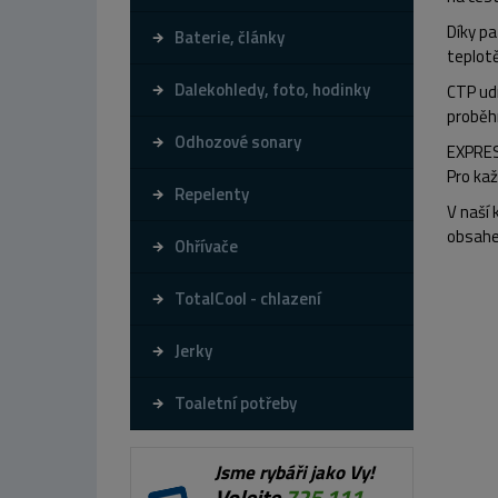
Díky p
Baterie, články
teplot
Dalekohledy, foto, hodinky
CTP udr
proběh
Odhozové sonary
EXPRE
Pro kaž
Repelenty
V naší 
obsahe
Ohřívače
TotalCool - chlazení
Jerky
Toaletní potřeby
Jsme rybáři jako Vy!
Volejte
725 111