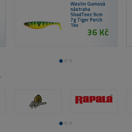
Nikl Ready boilie
Corn
od 89 Kč
y