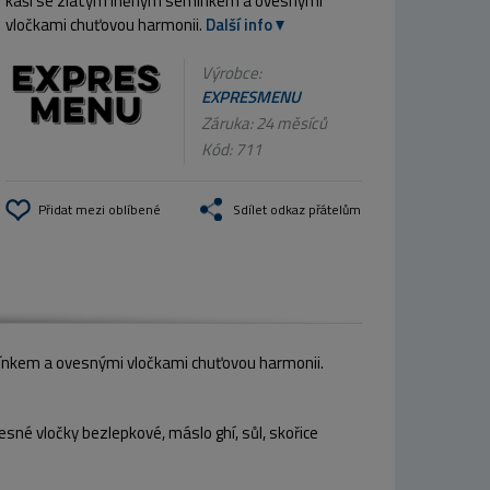
kaši se zlatým lněným semínkem a ovesnými
vločkami chuťovou harmonii.
Další info
Výrobce:
EXPRESMENU
Záruka: 24 měsíců
Kód:
711
Přidat mezi oblíbené
Sdílet odkaz přátelům
mínkem a ovesnými vločkami chuťovou harmonii.
vesné vločky bezlepkové, máslo ghí, sůl, skořice