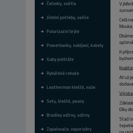
Čelovky, světla
V jídle
surovi
Jídelní potřeby, vařiče
Celá n
Mouka j
Polarizační brýle
Dbáme 
optimá
Powerbanky, nabíjení, kabely
K příp
bychom 
Gaby polštáře
Kvalita
Rybářské rohože
Ať už j
dodavat
Leatherman kleště, nože
Výroba
Sety, kleště, peany
Základ
Díky dl
Bradley udírny, udírny
Stačí 
tepelně
Zapalovače, vaporizéry
na ces