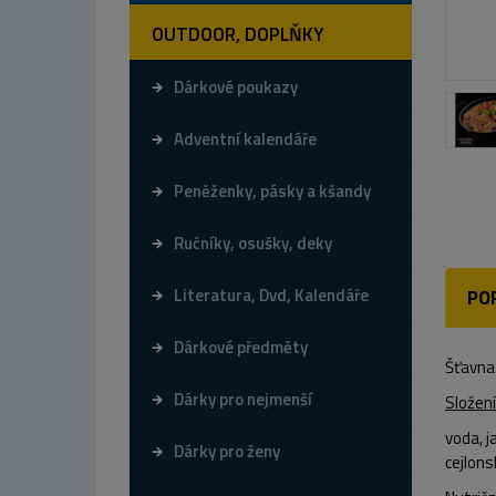
OUTDOOR, DOPLŇKY
Dárkové poukazy
Adventní kalendáře
Peněženky, pásky a kšandy
Ručníky, osušky, deky
Literatura, Dvd, Kalendáře
PO
Dárkové předměty
Šťavna
Dárky pro nejmenší
Složení
voda, j
Dárky pro ženy
cejlons