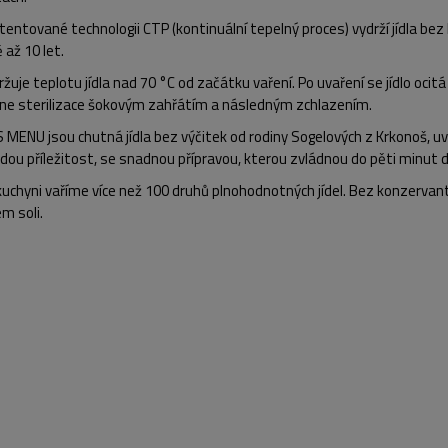
atentované technologii
CTP
(kontinuální tepelný proces)
vydrží jídla
bez 
ě
až 10 let
.
žuje teplotu jídla nad 70 °C od začátku vaření. Po uvaření se jídlo oc
ne sterilizace šokovým zahřátím a následným zchlazením.
S MENU jsou
chutná jídla bez výčitek
od rodiny Sogelových z Krkonoš, uva
dou příležitost, se snadnou přípravou, kterou zvládnou
do pěti minut
d
kuchyni vaříme více než
100 druhů plnohodnotných jídel.
Bez konzervantů
m soli.