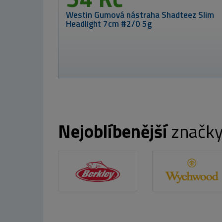
Mikado SPLÁVEK - PODVODNÍ NÁVAZEC -
INTRO CAT
Nejoblíbenější
značk