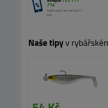
714
Každý všední den od 9 do 17
hod.
Naše tipy
v rybářské
od 107 Kč