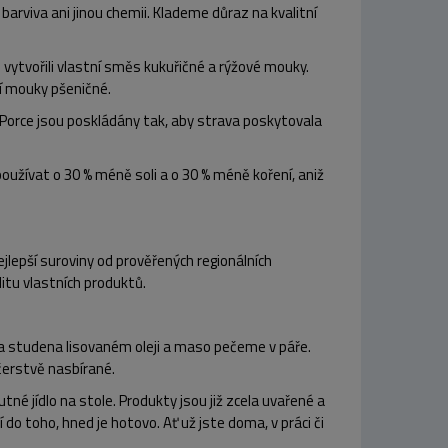
barviva ani jinou chemii.
Klademe důraz na kvalitní
vytvořili
vlastní směs kukuřičné a rýžové mouky
.
tí mouky pšeničné.
 Porce jsou poskládány tak, aby strava poskytovala
používat
o 30 % méně soli a o 30 % méně koření
, aniž
jlepší suroviny
od prověřených regionálních
itu vlastních produktů.
 studena lisovaném oleji
a
maso pečeme v páře
.
čerstvě nasbírané.
né jídlo na stole. Produkty jsou již zcela uvařené a
do toho, hned je hotovo. Ať už jste doma, v práci či