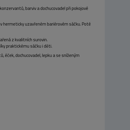
konzervantů, barviv a dochucovadel při pokojové
itá v hermeticky uzavřeném bariérovém sáčku. Poté
řená z kvalitních surovin.
íky praktickému sáčku i děti.
, éček, dochucovadel, lepku a se sníženým