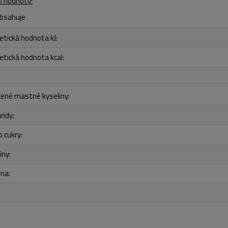
í hodnoty:
obsahuje
etická hodnota kJ:
etická hodnota kcal:
ené mastné kyseliny:
ridy:
o cukry:
iny:
ina: