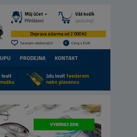
Můj účet
Váš košík
Přihlášení
(prázdný)
Doprava zdarma od 2 000 Kč
Seznam oblíbených
Ceny v EUR
KUPU
PRODEJNA
KONTAKT
 lovit
Jdu lovit
feederem
 mušku
nebo plavanou