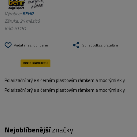
Výrobce:
BEHR
Záruka: 24 měsíců
Kód:
51181
Přidat mezi oblíbené
Sdílet odkaz přátelům
Polarizační brýle s černým plastovým rámkem a modrými skly.
Polarizační brýle s černým plastovým rámkem a modrými skly.
Nejoblíbenější
značky