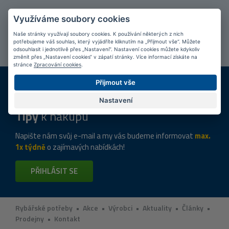
Využíváme soubory cookies
Připojte se k našim
fanouškům
na Facebooku!
Naše stránky využívají soubory cookies. K používání některých z nich
PŘIPOJIT SE
potřebujeme váš souhlas, který vyjádříte kliknutím na „Přijmout vše“. Můžete
odsouhlasit i jednotlivě přes „Nastavení“. Nastavení cookies můžete kdykoliv
změnit přes „Nastavení cookies“ v zápatí stránky. Více informací získáte na
stránce
Zpracování cookies
.
DOPRAVA ZDARMA
KAMENNÉ PRODEJNY
Přijmout vše
Při nákupu nad 2 000 Kč
Jsme na trhu více než 10 let
Nastavení
Tipy
k nákupu
Napište nám svůj e-mail a my vás budeme informovat
max.
1x týdně
o zajímavých nabídkách!
PŘIHLÁSIT SE
Rybářské potřeby
•
Akce
•
Výrobci
•
Aktuality
•
Články
•
Prodejny
•
Kontakt