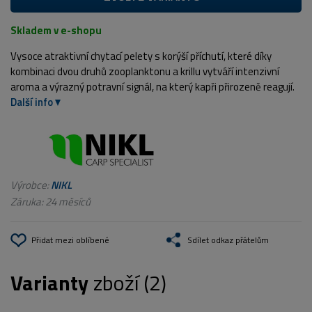
Skladem v e-shopu
Vysoce atraktivní chytací pelety s korýší příchutí, které díky
kombinaci dvou druhů zooplanktonu a krillu vytváří intenzivní
aroma a výrazný potravní signál, na který kapři přirozeně reagují.
Další info
Výrobce:
NIKL
Záruka: 24 měsíců
Přidat mezi oblíbené
Sdílet odkaz přátelům
Varianty
zboží (2)