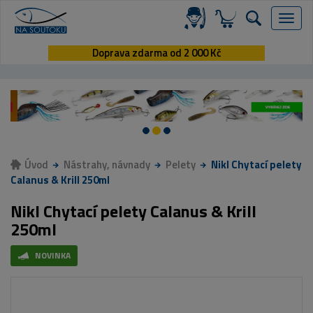
Menu
Doprava zdarma od 2 000 Kč
Úvod
Nástrahy, návnady
Pelety
Nikl Chytací pelety
Calanus & Krill 250ml
Nikl Chytací pelety Calanus & Krill
250ml
NOVINKA