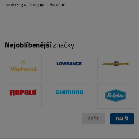
korýší signál fungující celoročně.
Nejoblíbenější
značky
POPIS PRODUKTU
FOTO (5)
ZPĚT
DALŠÍ