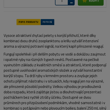
Vysoce atraktivní chytací pelety s korýší příchutí, které díky
kombinaci dvou druhů zooplanktonu a krillu vytváří intenzivní
aroma a výrazný potravní signál, na který kapři přirozeně reagují.
Fungují spolehlivě i při delším pobytu ve vodě a dokážou zaujmout
i opatrné ryby na různých typech revírů. Postavené na pečlivě
vyvinutém základu z kvalitních směsí a atraktorů, které podporují
postupné uvolňování aromatických složek a vytváří konstantní
korýší stopu. Ta drží ryby v krmném prostoru a zvyšuje jejich
ochotu přijímat nástrahu i v situacích, kdy reagují jen na výrazné,
ale přirozeně působící podněty. Velkou výhodou je prodloužená
doba rozpadu, která zajišťuje jistou a dlouhotrvající prezentaci
pod háčkem bez rychlé ztráty účinku. Dostupné ve dvou
průměrech pro přizpůsobení podmínkám, vhodné samostatně i v
kombinaci s potápivým nebo plovoucím boilies; balení 250 ml, silný