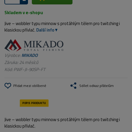
Skladem v e-shopu
Jive – wobbler typu minnow s protáhlým tělem pro twitching i
klasickou přívlač.
Další info
Výrobce:
MIKADO
Záruka: 24 měsíců
Kód:
PWF-JI-90SP-FT
Přidat mezi oblíbené
Sdílet odkaz přátelům
Jive – wobbler typu minnow s protáhlým tělem pro twitching i
klasickou přívlač.