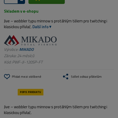
Skladem v e-shopu
Jive – wobbler typu minnow s protáhlým tělem pro twitching i
klasickou přívlač.
Další info
Výrobce:
MIKADO
Záruka: 24 měsíců
Kód:
PWF-JI-120SP-FT
Přidat mezi oblíbené
Sdílet odkaz přátelům
Jive – wobbler typu minnow s protáhlým tělem pro twitching i
klasickou přívlač.