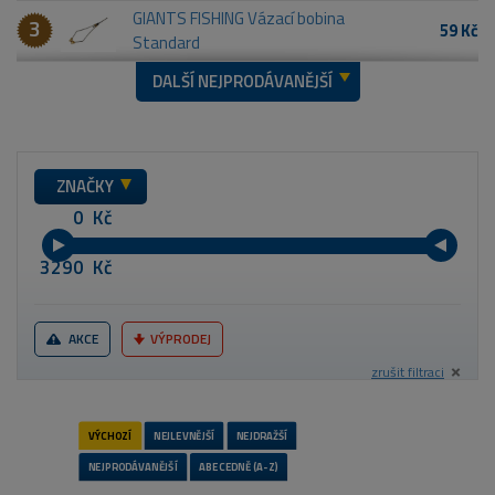
GIANTS FISHING Vázací bobina
3
59 Kč
Standard
DALŠÍ NEJPRODÁVANĚJŠÍ
ZNAČKY
Kč
Kč
AKCE
VÝPRODEJ
zrušit filtraci