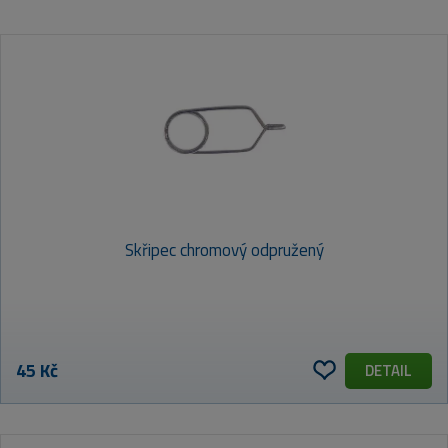
VÝCHOZÍ
NEJLEVNĚJŠÍ
NEJDRAŽŠÍ
Skřipec chromový odpružený
NEJPRODÁVANĚJŠÍ
ABECEDNĚ (A-Z)
45 Kč
DETAIL