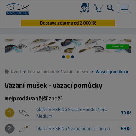
Menu
Doprava zdarma od 2 000 Kč
Úvod
Lov na mušku
Vázání mušek
Vázací pomůcky
Vázání mušek - vázací pomůcky
Nejprodávanější
zboží
GIANTS FISHING Skřipec Hackle Pliers
1
39 Kč
Medium
2
GIANTS FISHING Vázací bobina Thumb
69 Kč