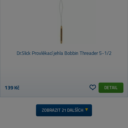
Dr.Slick Provlékací jehla Bobbin Threader 5-1/2
139 Kč
DETAIL
ZOBRAZIT
21 DALŠÍCH