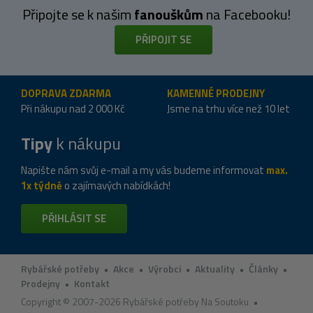
Připojte se k našim
fanouškům
na Facebooku!
PŘIPOJIT SE
DOPRAVA ZDARMA
KAMENNÉ PRODEJNY
Při nákupu nad 2 000 Kč
Jsme na trhu více než 10 let
Tipy
k nákupu
Napište nám svůj e-mail a my vás budeme informovat
max.
1x týdně
o zajímavých nabídkách!
PŘIHLÁSIT SE
Rybářské potřeby
•
Akce
•
Výrobci
•
Aktuality
•
Články
•
Prodejny
•
Kontakt
Copyright © 2007-2026 Rybářské potřeby Na Soutoku •