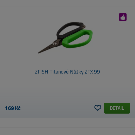
VÝCHOZÍ
NEJLEVNĚJŠÍ
NEJDRAŽŠÍ
ZFISH Titanové Nůžky ZFX 99
NEJPRODÁVANĚJŠÍ
ABECEDNĚ (A-Z)
169 Kč
DETAIL