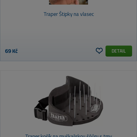
Traper Štipky na vlasec
69 Kč
DETAIL
Traper košík na muškařskou šňůru s trny