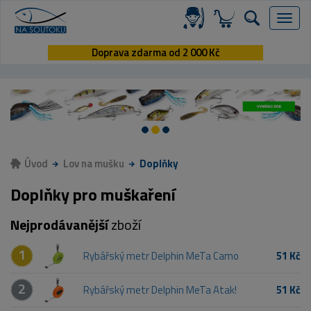
Menu
Doprava zdarma od 2 000 Kč
Úvod
Lov na mušku
Doplňky
Doplňky pro muškaření
Nejprodávanější
zboží
1
Rybářský metr Delphin MeTa Camo
51 Kč
2
Rybářský metr Delphin MeTa Atak!
51 Kč