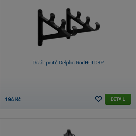
Držák prutů Delphin RodHOLD3R
194 Kč
DETAIL