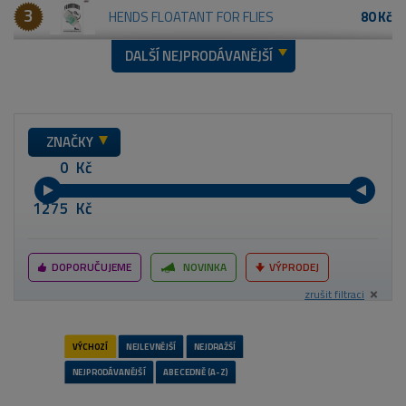
3
HENDS FLOATANT FOR FLIES
80 Kč
DALŠÍ NEJPRODÁVANĚJŠÍ
ZNAČKY
Kč
Kč
DOPORUČUJEME
NOVINKA
VÝPRODEJ
zrušit filtraci