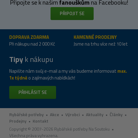
Připojte se k našim
fanouškům
na Facebooku!
PŘIPOJIT SE
DOPRAVA ZDARMA
KAMENNÉ PRODEJNY
Při nákupu nad 2 000 Kč
Jsme na trhu více než 10 let
Tipy
k nákupu
Napište nám svůj e-mail a my vás budeme informovat
max.
1x týdně
o zajímavých nabídkách!
PŘIHLÁSIT SE
Rybářské potřeby
•
Akce
•
Výrobci
•
Aktuality
•
Články
•
Prodejny
•
Kontakt
Copyright © 2007-2026 Rybářské potřeby Na Soutoku •
Všechna práva vyhrazena.