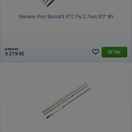
Shimano Prut Biocraft XTC Fly 2,74m 9'0" #5
VÝCHOZÍ
NEJLEVNĚJŠÍ
NEJDRAŽŠÍ
NEJPRODÁVANĚJŠÍ
ABECEDNĚ (A-Z)
4 809 Kč
DETAIL
3 279 Kč