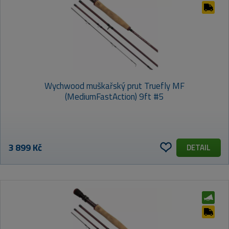
Wychwood muškařský prut Truefly MF
(MediumFastAction) 9ft #5
3 899 Kč
DETAIL