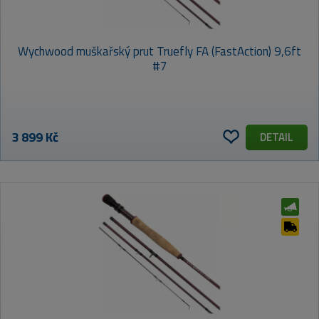
Wychwood muškařský prut Truefly FA (FastAction) 9,6ft
#7
3 899 Kč
DETAIL