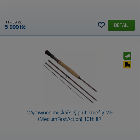
11 459 Kč
DETAIL
5 999 Kč
Wychwood muškařský prut Truefly MF
(MediumFastAction) 10ft #7