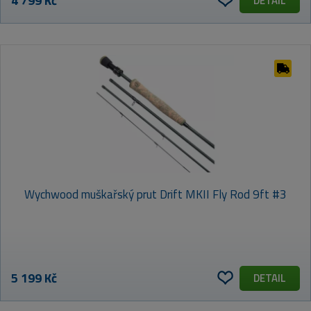
4 799 Kč
DETAIL
Wychwood muškařský prut Drift MKII Fly Rod 9ft #3
5 199 Kč
DETAIL