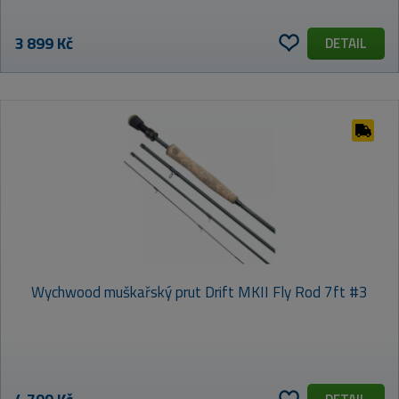
3 899 Kč
DETAIL
Wychwood muškařský prut Drift MKII Fly Rod 7ft #3