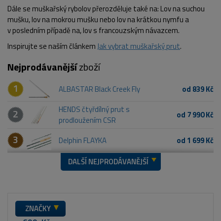
Dále se muškařský rybolov přerozděluje také na: Lov na suchou
mušku, lov na mokrou mušku nebo lov na krátkou nymfu a
v posledním případě na, lov s francouzským návazcem.
Inspirujte se naším článkem
Jak vybrat muškařský prut
.
Nejprodávanější
zboží
1
ALBASTAR Black Creek Fly
od 839 Kč
HENDS čtyřdílný prut s
2
od 7 990 Kč
prodloužením CSR
3
Delphin FLAYKA
od 1 699 Kč
DALŠÍ NEJPRODÁVANĚJŠÍ
ZNAČKY