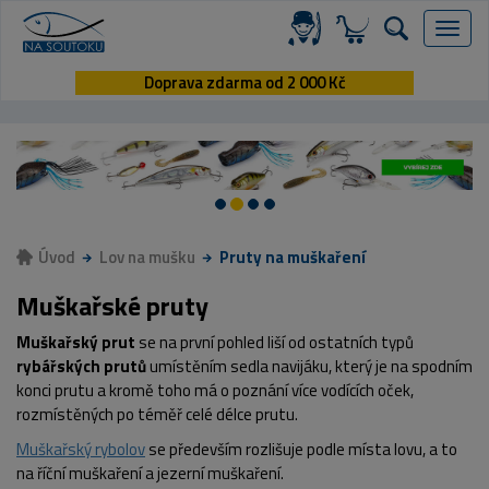
Menu
Doprava zdarma od 2 000 Kč
Úvod
Lov na mušku
Pruty na muškaření
Muškařské pruty
Muškařský prut
se na první pohled liší od ostatních typů
rybářských prutů
umístěním sedla navijáku, který je na spodním
konci prutu a kromě toho má o poznání více vodících oček,
rozmístěných po téměř celé délce prutu.
Muškařský rybolov
se především rozlišuje podle místa lovu, a to
na říční muškaření a jezerní muškaření.