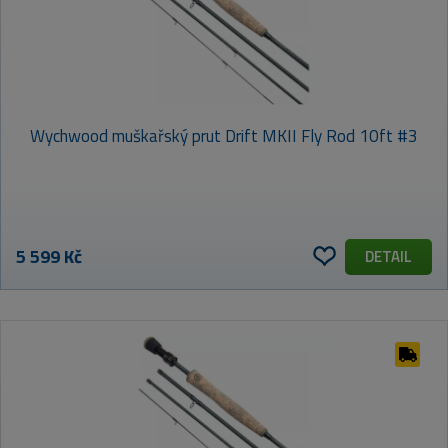
Wychwood muškařský prut Drift MKII Fly Rod 10ft #3
5 599 Kč
DETAIL