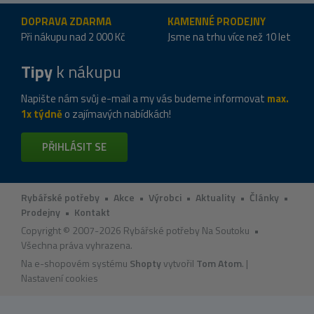
DOPRAVA ZDARMA
KAMENNÉ PRODEJNY
Při nákupu nad 2 000 Kč
Jsme na trhu více než 10 let
Tipy
k nákupu
Napište nám svůj e-mail a my vás budeme informovat
max.
1x týdně
o zajímavých nabídkách!
PŘIHLÁSIT SE
Rybářské potřeby
•
Akce
•
Výrobci
•
Aktuality
•
Články
•
Prodejny
•
Kontakt
Copyright © 2007-2026 Rybářské potřeby Na Soutoku •
Všechna práva vyhrazena.
Na e-shopovém systému
Shopty
vytvořil
Tom Atom
. |
Nastavení cookies