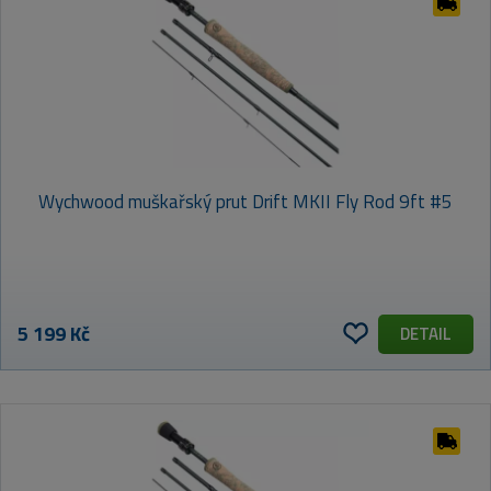
Wychwood muškařský prut Drift MKII Fly Rod 9ft #5
5 199 Kč
DETAIL