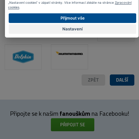
„Nastavení cookies“ v zápatí stránky. Více informací získáte na stránce
Zpracování
cookies
.
Přijmout vše
Nastavení
ZPĚT
DALŠÍ
Připojte se k našim
fanouškům
na Facebooku!
PŘIPOJIT SE