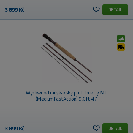
3 899 Kč
DETAIL
Wychwood muškařský prut Truefly MF
(MediumFastAction) 9,6ft #7
3 899 Kč
DETAIL