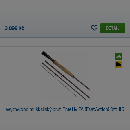
3 899 Kč
DETAIL
Wychwood muškařský prut Truefly FA (FastAction) 9ft #5