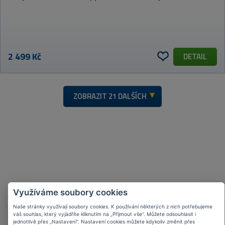
2 499 Kč
DETAIL
ZOBRAZIT
21 DALŠÍCH
Nejoblíbenější
značky
Využíváme soubory cookies
Naše stránky využívají soubory cookies. K používání některých z nich potřebujeme
váš souhlas, který vyjádříte kliknutím na „Přijmout vše“. Můžete odsouhlasit i
jednotlivě přes „Nastavení“. Nastavení cookies můžete kdykoliv změnit přes