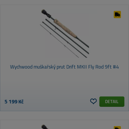
Wychwood muškařský prut Drift MKII Fly Rod 9ft #4
5 199 Kč
DETAIL