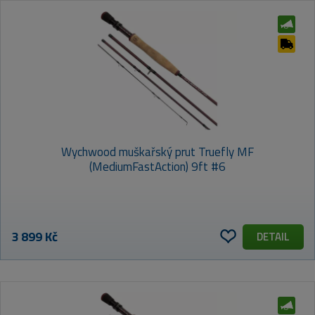
Wychwood muškařský prut Truefly MF
(MediumFastAction) 9ft #6
3 899 Kč
DETAIL