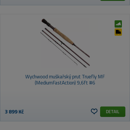
Wychwood muškařský prut Truefly MF
(MediumFastAction) 9,6ft #6
3 899 Kč
DETAIL