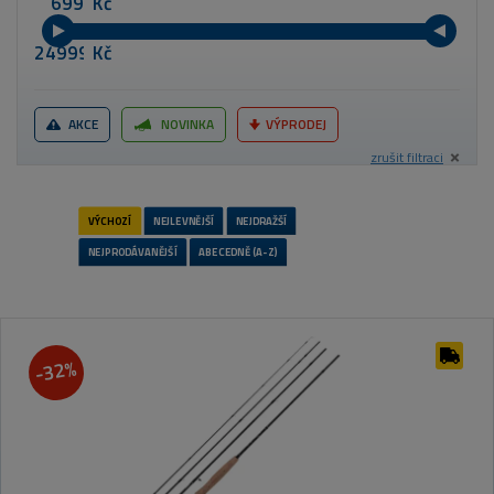
Kč
Kč
AKCE
NOVINKA
VÝPRODEJ
zrušit filtraci
-32%