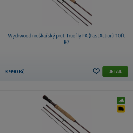
Wychwood muškařský prut Truefly FA (FastAction) 10ft
#7
3 990 Kč
DETAIL