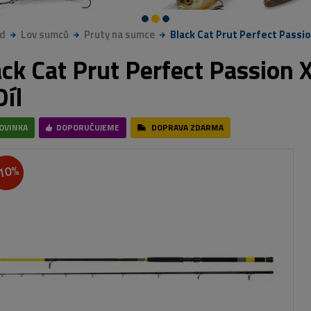
d
Lov sumců
Pruty na sumce
Black Cat Prut Perfect Passio
ack Cat Prut Perfect Passion 
Díl
OVINKA
DOPORUČUJEME
DOPRAVA ZDARMA
10%