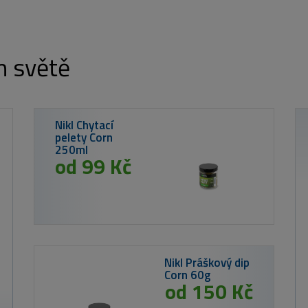
m světě
l 60g
Kč
1 214 Kč
MIVARDI Prut Entrix 360SH 3,6m 12ft
3,5lb 2-díl