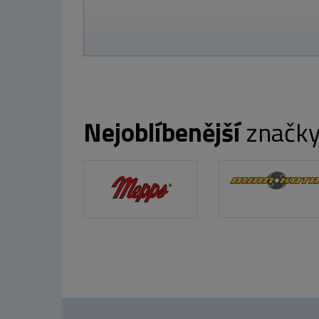
Nejoblíbenější
značk