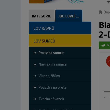
Úvo
KATEGORIE
JDU LOVIT ...
Bl
LOV KAPRŮ
2-
LOV SUMCŮ
N
Pruty na sumce
-
Naviják na sumce
Vlasce, šňůry
Pouzdra na pruty
Tvorba návazců