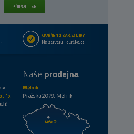
PŘIPOJIT SE
OVĚŘENO ZÁKAZNÍKY
e-
Na serveru Heuréka.cz
Naše
prodejna
 my
Mělník
x. 1x
Pražská 2079, Mělník
ách!