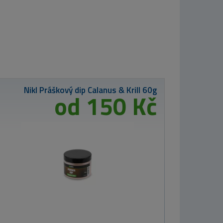
Westin DropBite
Spin Tail Jig Bling
perch 3,2cm 12g
211 Kč
Kinetic Prsačky
X4 St. Foot
od 3 460 Kč