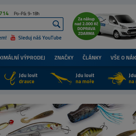
 714
Po-Pá: 9-18h
em!
Sleduj náš YouTube
XIMÁLNÍ
VÝPRODEJ
ZNAČKY
ČLÁNKY
VŠE O NÁ
Jdu lovit
Jdu lovit
Jdu
dravce
na moře
na