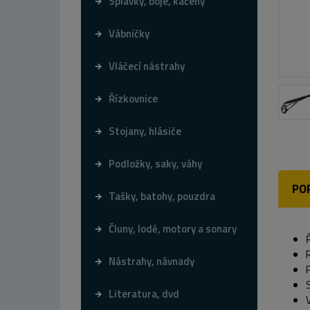
Splávky, bóje, kačeny
Vábničky
Vláčecí nástrahy
Řízkovnice
Stojany, hlásiče
Podložky, saky, váhy
PO
Tašky, batohy, pouzdra
Čluny, lodě, motory a sonary
Nástrahy, návnady
Literatura, dvd