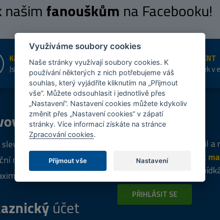
 k našim
fanouškům
na Facebooku!
Využíváme soubory cookies
KAMENNÉ PRODEJNY
ŠIROKÝ SORTIMENT
Naše stránky využívají soubory cookies. K
Jsme na trhu více než 10 let
Přes 20 tis. položek v 
používání některých z nich potřebujeme váš
shopu
souhlas, který vyjádříte kliknutím na „Přijmout
vše“. Můžete odsouhlasit i jednotlivě přes
„Nastavení“. Nastavení cookies můžete kdykoliv
změnit přes „Nastavení cookies“ v zápatí
vový
program
Tipy
k nákupu
stránky. Více informací získáte na stránce
Zpracování cookies
.
Napište nám svůj e-mail a
 sleva za registraci
vás budeme informovat
ma
ční nabídky
Přijmout vše
Nastavení
týdně
o zajímavých nabídk
ximální výprodej
PŘIHLÁSIT SE
aznický
účet