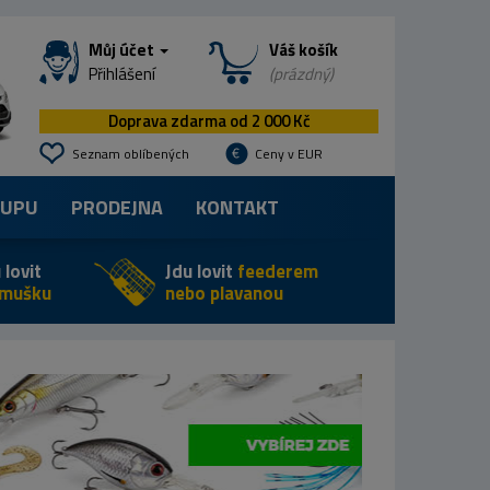
Můj účet
Váš košík
Přihlášení
(prázdný)
Doprava zdarma od 2 000 Kč
Seznam oblíbených
Ceny v EUR
KUPU
PRODEJNA
KONTAKT
 lovit
Jdu lovit
feederem
 mušku
nebo plavanou