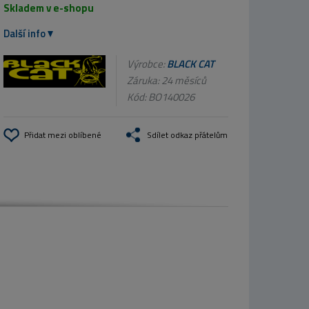
Skladem v e-shopu
Další info
Výrobce:
BLACK CAT
Záruka: 24 měsíců
Kód:
BO140026
Přidat mezi oblíbené
Sdílet odkaz přátelům