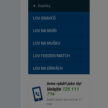
Doplňky
LOV DRAVCŮ
LOV NA MOŘI
LOV NA MUŠKU
LOV FEEDER/MATCH
LOV NA DÍRKÁCH
Jsme rybáři jako Vy!
Volejte
725 111
714
Každý všední den od 9 do 17
hod.