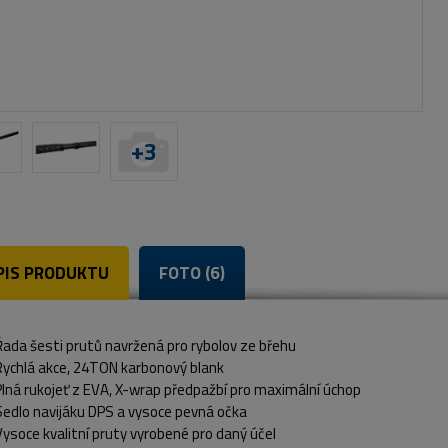
+
3
PIS PRODUKTU
FOTO (6)
Řada šesti prutů navržená pro rybolov ze břehu
Rychlá akce, 24TON karbonový blank
Plná rukojeť z EVA, X-wrap předpažbí pro maximální úchop
Sedlo navijáku DPS a vysoce pevná očka
Vysoce kvalitní pruty vyrobené pro daný účel