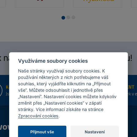
 k našim
fanouškům
na Facebooku!
Využíváme soubory cookies
Naše stránky využívají soubory cookies. K
používání některých z nich potřebujeme váš
souhlas, který vyjádříte kliknutím na „Přijmout
KAMENNÉ PRODEJNY
ŠIROKÝ SORTIMENT
vše“. Můžete odsouhlasit i jednotlivě přes
Jsme na trhu více než 10 let
Přes 20 tis. položek v 
„Nastavení“. Nastavení cookies můžete kdykoliv
shopu
změnit přes „Nastavení cookies“ v zápatí
stránky. Více informací získáte na stránce
Zpracování cookies
.
vový
program
Tipy
k nákupu
Přijmout vše
Nastavení