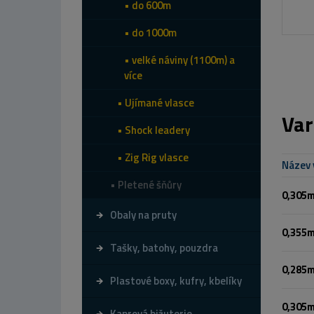
do 600m
do 1000m
velké náviny (1100m) a
více
Ujímané vlasce
Var
Shock leadery
Zig Rig vlasce
Název 
Pletené šňůry
0,305
Obaly na pruty
0,355
Tašky, batohy, pouzdra
0,285
Plastové boxy, kufry, kbelíky
0,305
Kaprová bižuterie