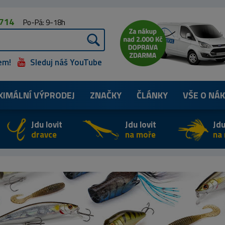
 714
Po-Pá: 9-18h
em!
Sleduj náš YouTube
XIMÁLNÍ
VÝPRODEJ
ZNAČKY
ČLÁNKY
VŠE O NÁ
Jdu lovit
Jdu lovit
Jdu
dravce
na moře
na