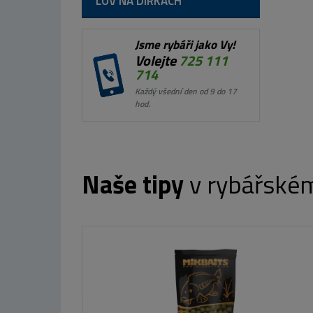
LOV NA DÍRKÁCH
Jsme rybáři jako Vy!
Volejte
725 111
714
Každý všední den od 9 do 17
hod.
Naše tipy
v rybářské
bářská taška TERRITORY 030
909 Kč