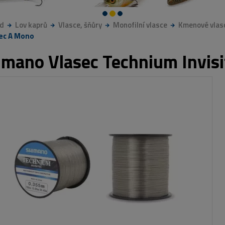
d
Lov kaprů
Vlasce, šňůry
Monofilní vlasce
Kmenové vlas
tec A Mono
imano Vlasec Technium Invis