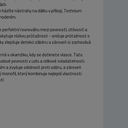
ách.
bo házíte nástrahy na dálku v příboji, Technium
ahodením.
e perfektní rovnováhu mezi pevností, citlivostí a
oskytuje nízkou průtažnost - snižuje průtažnost o
ky zlepšuje detekci záběru a zároveň si zachovává
rná v okamžiku, kdy se dotknete vlasce. Tato
sobivé pevnosti v uzlu a celkové ovladatelnosti.
ním a zvyšuje odolnost proti oděru, a zároveň
ý monofil, který kombinuje nejlepší vlastnosti
stí