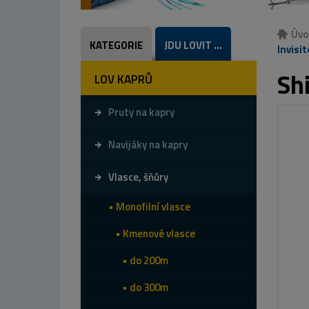
Úvo
KATEGORIE
JDU LOVIT ...
Invisi
Sh
LOV KAPRŮ
Pruty na kapry
Navijáky na kapry
Vlasce, šňůry
Monofilní vlasce
Kmenové vlasce
do 200m
do 300m