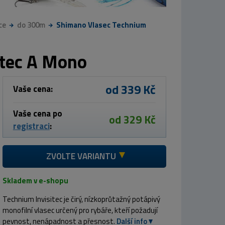
ce
do 300m
Shimano Vlasec Technium
itec A Mono
od 339 Kč
Vaše cena:
Vaše cena po
od 329 Kč
registraci
:
ZVOLTE VARIANTU
Skladem v e-shopu
Technium Invisitec je čirý, nízkoprůtažný potápivý
monofilní vlasec určený pro rybáře, kteří požadují
pevnost, nenápadnost a přesnost.
Další info