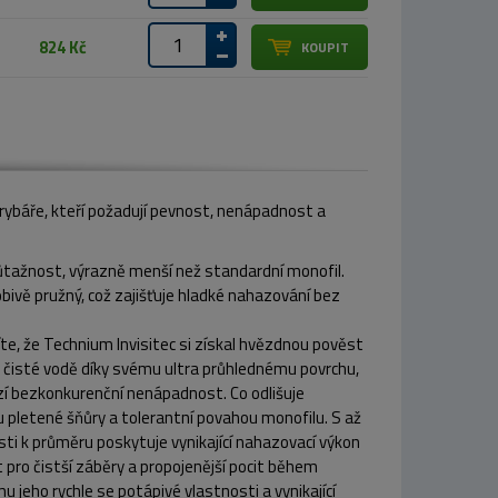
824 Kč
o rybáře, kteří požadují pevnost, nenápadnost a
růtažnost, výrazně menší než standardní monofil.
ivě pružný, což zajišťuje hladké nahazování bez
íte, že Technium Invisitec si získal hvězdnou pověst
 v čisté vodě díky svému ultra průhlednému povrchu,
í bezkonkurenční nenápadnost. Co odlišuje
 u pletené šňůry a tolerantní povahou monofilu. S až
i k průměru poskytuje vynikající nahazovací výkon
t pro čistší záběry a propojenější pocit během
 jeho rychle se potápivé vlastnosti a vynikající