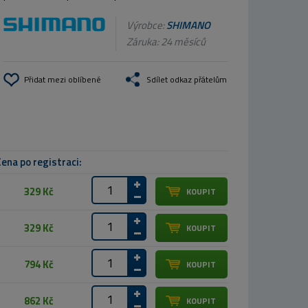
Výrobce:
SHIMANO
Záruka: 24 měsíců
Přidat mezi oblíbené
Sdílet odkaz přátelům
ena po registraci:
329 Kč
329 Kč
794 Kč
862 Kč