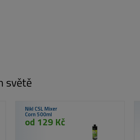
m světě
Westin Gumová
nástraha
Shadteez Slim
Fireflake 12cm
#6/0 10g
81 Kč