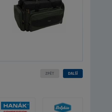
S Corn
ilie 300g
ořech
50 Kč
ZPĚT
DALŠÍ