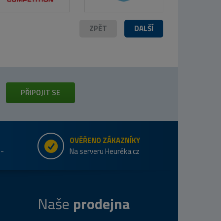
ZPĚT
DALŠÍ
PŘIPOJIT SE
OVĚŘENO ZÁKAZNÍKY
e-
Na serveru Heuréka.cz
Naše
prodejna