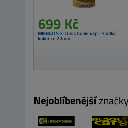
od 47 K
Mikado ZAMAČKÁVACÍ 
Nejoblíbenější
značk