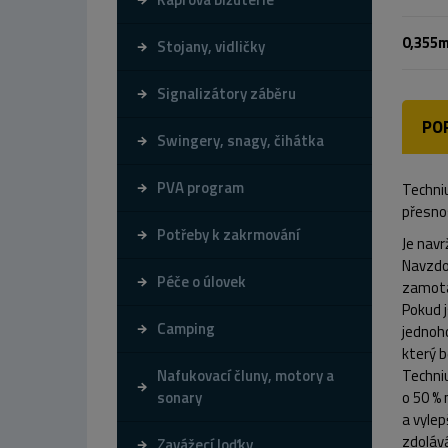
0,355
Stojany, vidličky
Signalizátory záběru
PO
Swingery, snagy, čihátka
PVA program
Techniu
přesno
Potřeby k zakrmování
Je navr
Navzdo
Péče o úlovek
zamotá
Pokud j
Camping
jednoho
který 
Nafukovací čluny, motory a
Techniu
sonary
o 50 %
a vylep
zdolává
Zavážecí loďky