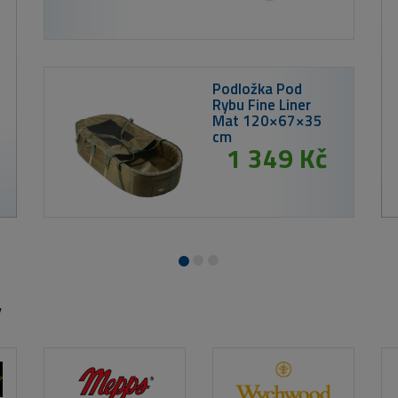
č
MIKBAIT
TRUBIČKY - ALU
Chips bo
- Tygří 
20mm
1
y