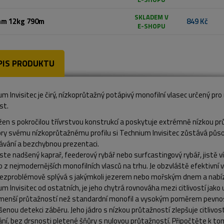
SKLADEM V
mm 12kg 790m
849 Kč
E-SHOPU
PIS PRODUKTU
m Invisitec je čirý, nízkoprůtažný potápivý monofilní vlasec určený pr
st.
žen s pokročilou třívrstvou konstrukcí a poskytuje extrémně nízkou p
ry svému nízkoprůtažnému profilu si Technium Invisitec zůstává působ
vání a bezchybnou prezentaci.
ste nadšený kaprař, feederový rybář nebo surfcastingový rybář, jistě v
 z nejmodernějších monofilních vlasců na trhu. Je obzvláště efektivní
bezproblémově splývá s jakýmkoli jezerem nebo mořským dnem a nabíz
m Invisitec od ostatních, je jeho chytrá rovnováha mezi citlivostí jako
 menší průtažností než standardní monofil a vysokým poměrem pevnost
šenou detekci záběru. Jeho jádro s nízkou průtažností zlepšuje citlivos
ní, bez drsnosti pletené šňůry s nulovou průtažností. Připočtěte k tomu