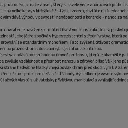
t proti oděru a máte vlasec, který si skvěle vede v náročných podmínk
ílíte na velké kapry v křišťálově čistých jezerech, chytáte na feeder ne
tec vám dává výhodu v pevnosti, nenápadnosti a kontrole - nahod za n
m Invisitec je navržen s unikátní třívrstvou konstrukcí, která poskytuj
elností. Jeho jádro spočívá v hyperrezistentní střední vrstva, která p
e srovnání se standardním monofilem. Tato zvýšená citlivost dramatic
čnou pružnost pro zdolávání ryb s jistotou a kontrolou.
í vrstva dodává pozoruhodnou úroveň pružnosti, která je okamžitě pat
lita zvyšuje vzdálenost a přesnost nahozu a zároveň přispívá k jeho pů
ší straně hedvábně hladký vnější povlak chrání před škodlivým UV záře
 tření očkami prutu pro delší a čistší hody. Výsledkem je vysoce výkonn
ůtažných vlasců s uživatelsky přívětivou manipulací a vynikající odolno