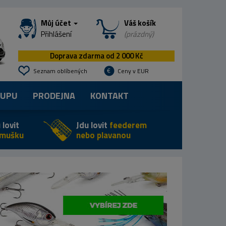
Můj účet
Váš košík
Přihlášení
(prázdný)
Doprava zdarma od 2 000 Kč
Seznam oblíbených
Ceny v EUR
KUPU
PRODEJNA
KONTAKT
 lovit
Jdu lovit
feederem
 mušku
nebo plavanou