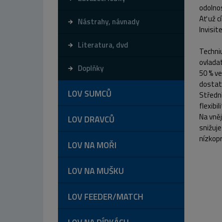
odolnos
Ať už c
Nástrahy, návnady
Invisi
Literatura, dvd
Techniu
ovladat
Doplňky
50 % v
dostate
LOV SUMCŮ
Středn
flexibi
Na vněj
LOV DRAVCŮ
snižuje
nízkopr
LOV NA MOŘI
LOV NA MUŠKU
LOV FEEDER/MATCH