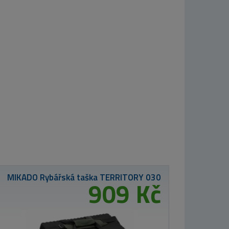
TB Baits Method Mix Corn 2 
299 K