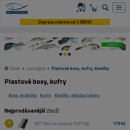
Menu
Doprava zdarma od 2 000 Kč
Úvod
Lov kaprů
Plastové boxy, kufry, kbelíky
Plastové boxy, kufry
Boxy, krabičky
Kufry
Kbelíky, skládací vědra
Nejprodávanější
zboží
1
NGT Box na návazce Stiff Rig
119 Kč