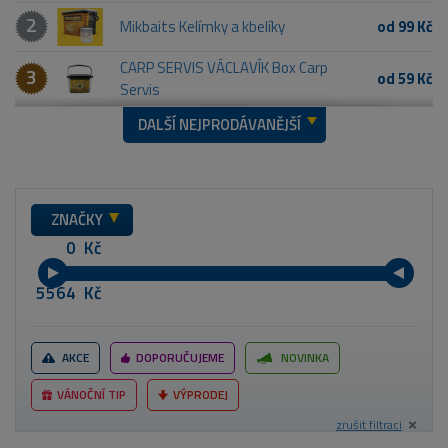
2
Mikbaits Kelímky a kbelíky
od 99 Kč
CARP SERVIS VÁCLAVÍK Box Carp
3
od 59 Kč
Servis
DALŠÍ NEJPRODÁVANĚJŠÍ
ZNAČKY
Kč
Kč
AKCE
DOPORUČUJEME
NOVINKA
VÁNOČNÍ TIP
VÝPRODEJ
zrušit filtraci