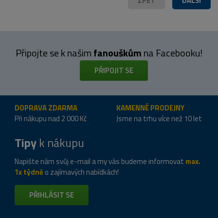
ZPĚT
DALŠÍ
Připojte se k našim
fanouškům
na Facebooku!
PŘIPOJIT SE
DOPRAVA ZDARMA
KAMENNÉ PRODEJNY
Při nákupu nad 2 000 Kč
Jsme na trhu více než 10 let
Tipy
k nákupu
Napište nám svůj e-mail a my vás budeme informovat
max.
1x týdně
o zajímavých nabídkách!
PŘIHLÁSIT SE