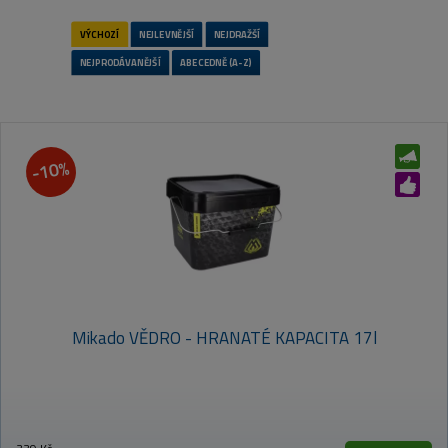
-10%
Mikado VĚDRO - HRANATÉ KAPACITA 17l
VÝCHOZÍ
NEJLEVNĚJŠÍ
NEJDRAŽŠÍ
NEJPRODÁVANĚJŠÍ
ABECEDNĚ (A-Z)