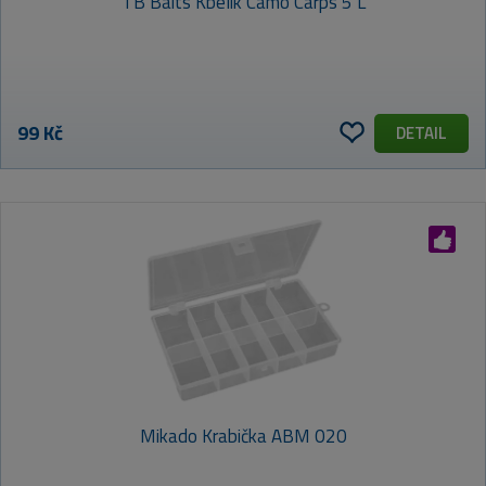
TB Baits Kbelík Camo Carps 5 L
99 Kč
DETAIL
Mikado Krabička ABM 020