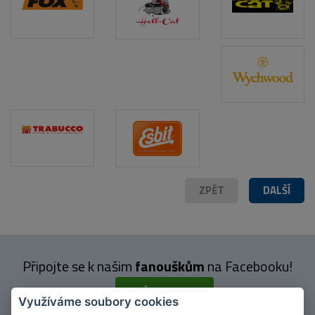
ZPĚT
DALŠÍ
Připojte se k našim
fanouškům
na Facebooku!
PŘIPOJIT SE
Využíváme soubory cookies