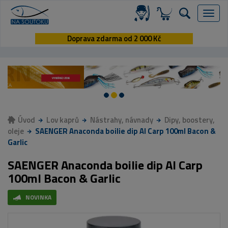
Menu
Doprava zdarma od 2 000 Kč
Úvod
Lov kaprů
Nástrahy, návnady
Dipy, boostery,
oleje
SAENGER Anaconda boilie dip AI Carp 100ml Bacon &
Garlic
SAENGER Anaconda boilie dip AI Carp
100ml Bacon & Garlic
NOVINKA