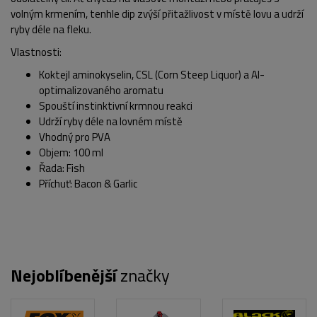
volným krmením, tenhle dip zvýší přitažlivost v místě lovu a udrží
ryby déle na fleku.
Vlastnosti:
Koktejl aminokyselin, CSL (Corn Steep Liquor) a AI-
optimalizovaného aromatu
Spouští instinktivní krmnou reakci
Udrží ryby déle na lovném místě
POPIS PRODUKTU
Vhodný pro PVA
Objem: 100 ml
Řada: Fish
Příchuť: Bacon & Garlic
Nejoblíbenější
značky