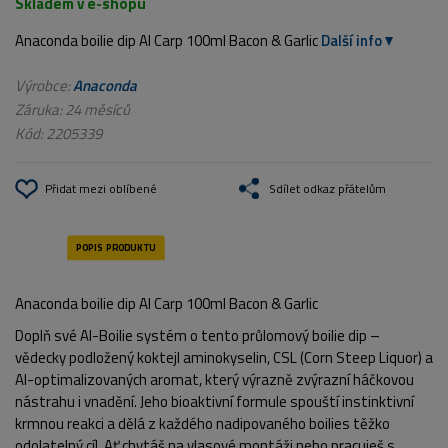
Skladem v e-shopu
Anaconda boilie dip AI Carp 100ml Bacon & Garlic
Další info
Výrobce:
Anaconda
Záruka: 24 měsíců
Kód:
2205339
Přidat mezi oblíbené
Sdílet odkaz přátelům
Anaconda boilie dip AI Carp 100ml Bacon & Garlic
Doplň své AI-Boilie systém o tento průlomový boilie dip –
vědecky podložený koktejl aminokyselin, CSL (Corn Steep Liquor) a
AI-optimalizovaných aromat, který výrazně zvýrazní háčkovou
nástrahu i vnadění. Jeho bioaktivní formule spouští instinktivní
krmnou reakci a dělá z každého nadipovaného boilies těžko
odolatelný cíl. Ať chytáš na vlasové montáži nebo pracuješ s