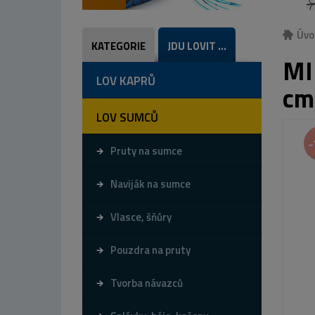
Úvo
KATEGORIE
JDU LOVIT ...
MI
LOV KAPRŮ
cm
LOV SUMCŮ
-
Pruty na sumce
Naviják na sumce
Vlasce, šňůry
Pouzdra na pruty
Tvorba návazců