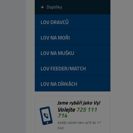
Doplňky
LOV DRAVCŮ
LOV NA MOŘI
LOV NA MUŠKU
LOV FEEDER/MATCH
LOV NA DÍRKÁCH
Jsme rybáři jako Vy!
Volejte
725 111
714
Každý všední den od 9 do 17
hod.