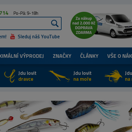
 714
Po-Pá: 9-18h
em!
Sleduj náš YouTube
XIMÁLNÍ
VÝPRODEJ
ZNAČKY
ČLÁNKY
VŠE O NÁ
Jdu lovit
Jdu lovit
Jdu
dravce
na moře
na