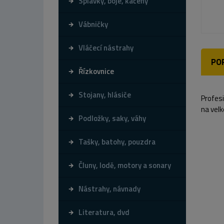
Splávky, bóje, kačeny
Vábničky
Vláčecí nástrahy
PO
Řízkovnice
Stojany, hlásiče
Profesi
na velk
Podložky, saky, váhy
Tašky, batohy, pouzdra
Čluny, lodě, motory a sonary
Nástrahy, návnady
Literatura, dvd