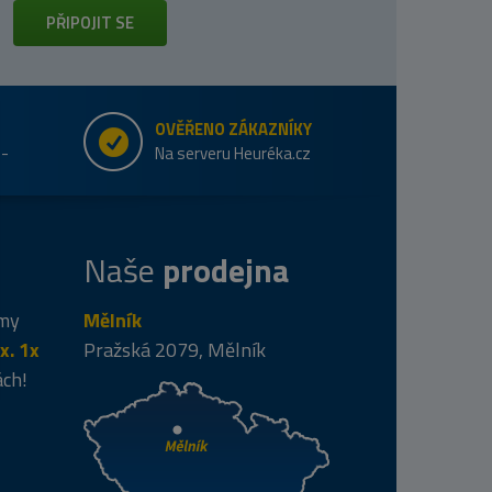
PŘIPOJIT SE
OVĚŘENO ZÁKAZNÍKY
e-
Na serveru Heuréka.cz
Naše
prodejna
 my
Mělník
x. 1x
Pražská 2079, Mělník
ách!