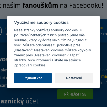
 k našim
fanouškům
na Facebooku!
Využíváme soubory cookies
KAMENNÉ PRODEJNY
ŠIROKÝ SORTIMENT
Naše stránky využívají soubory cookies. K
Jsme na trhu více než 10 let
Přes 20 tis. položek v 
používání některých z nich potřebujeme váš
shopu
souhlas, který vyjádříte kliknutím na „Přijmout
vše“. Můžete odsouhlasit i jednotlivě přes
„Nastavení“. Nastavení cookies můžete kdykoliv
změnit přes „Nastavení cookies“ v zápatí
vový
program
Tipy
k nákupu
stránky. Více informací získáte na stránce
Zpracování cookies
.
Napište nám svůj e-mail a
 sleva za registraci
vás budeme informovat
ma
ční nabídky
Přijmout vše
Nastavení
týdně
o zajímavých nabídk
ximální výprodej
PŘIHLÁSIT SE
aznický
účet