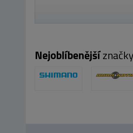
Nejoblíbenější
značk