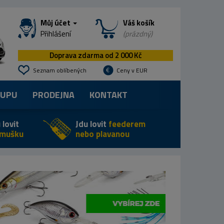
Můj účet
Váš košík
Přihlášení
(prázdný)
Doprava zdarma od 2 000 Kč
Seznam oblíbených
Ceny v EUR
KUPU
PRODEJNA
KONTAKT
 lovit
Jdu lovit
feederem
 mušku
nebo plavanou