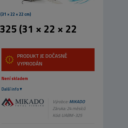
31 × 22 × 22 cm)
25 (31 × 22 × 22
PRODUKT JE DOČASNĚ
VYPRODÁN
Není skladem
Další info
Výrobce:
MIKADO
Záruka: 24 měsíců
Kód:
UABM-325