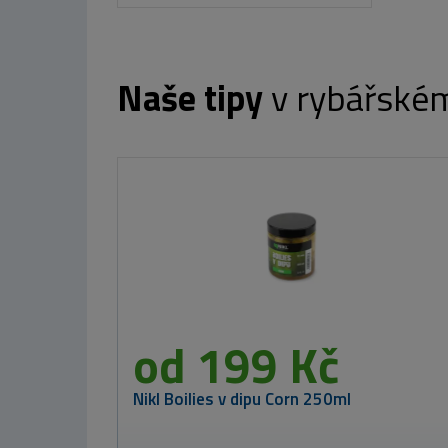
Naše tipy
v rybářské
Westin gumová
nástraha
Shadteez Ultra
Green Tiger
12cm 7g
54 Kč
MIKADO Obal na
pruty ENCLAVE
SLIM
od 1 214 Kč