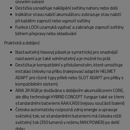
úrovním svícení
Destička usnadňuje naklápění svítilny nahoru nebo dolů
Indikátor stavu nabití akumulátoru zobrazuje stav nabití
při každém zapnutí nebo vypnutí svítilny
Funkce LOCK uzamyká vypínač a zabraňuje zapnutí svítilny
během přepravy nebo skladování
Praktická a dobíjecí:
Nastavitelný hlavový pásek je symetrický pro snadnější
nastavení a je také odnímatelný a je možné ho prát
Destička je kompatibilní s příslušenstvím, které umožňuje
instalaci čelovky na přilbu (nalepovací adaptér HELMET
ADAPT pro různé typy přileb nebo SLOT ADAPT pro přilby s
kompatibilním slotem)
ARIA 2R RGB je dodávána s dobíjecím akumulátorem CORE,
ale díky technologii HYBRID CONCEPT funguje také se třemi
standardními bateriemi AAA/LR03 (nejsou součástí balení)
Čelovka automaticky rozpozná zdroj energie a upravuje
světelný tok; se standardními bateriemi má čelovka nižší
světelný tok (350 lumenů v režimu MAX POWER) po delší
dobu.