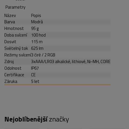
Parametry
Název
Popis
Barva
Modrá
Hmotnost
95 g
Doba svícení
100 hod
Dosvit
115 m
Světelný tok
625 lm
Režimy svícení
3 čiré / 2 RGB
Zdroj
3xAAA/LR03 alkalické, lithiové, Ni-MH, CORE
Odolnost
IP67
Certifikace
CE
Záruka
5 let
Nejoblíbenější
značky