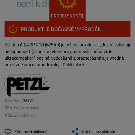
PRODEJ SKONČIL
PRODUKT JE DOČASNĚ VYPRODÁN
Svítilna ARIA 2R RGB (625 lm) je určená pro aktivity, které vyžadují
nenápadnost (např. lov, rybaření a pozorování přírody). Je
ultrakompaktní, odolná, vodotěsná a prachotěsná a je vhodná
pro různé pracovní podmínky...
Další info
Výrobce:
PETZL
Záruka: 24 měsíců
Kód:
E070DA01
Přidat mezi oblíbené
Sdílet odkaz přátelům