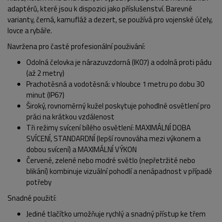
adaptérů, které jsou k dispozici jako příslušenství. Barevné
varianty, černá, kamufláž a dezert, se používá pro vojenské účely,
lovce a rybáře.
Navržena pro časté profesionální použivání:
Odolná čelovka je nárazuvzdorná (IK07) a odolná proti pádu
(až 2 metry)
Prachotěsná a vodotěsná: v hloubce 1 metru po dobu 30
minut (IP67)
Široký, rovnoměrný kužel poskytuje pohodlné osvětlení pro
práci na krátkou vzdálenost
Tři režimy svícení bílého osvětlení: MAXIMÁLNÍ DOBA
SVÍCENÍ, STANDARDNÍ (lepší rovnováha mezi výkonem a
dobou svícení) a MAXIMÁLNÍ VÝKON
Červené, zelené nebo modré světlo (nepřetržité nebo
blikání) kombinuje vizuální pohodlí a nenápadnost v případě
potřeby
Snadné použití:
Jediné tlačítko umožňuje rychlý a snadný přístup ke třem