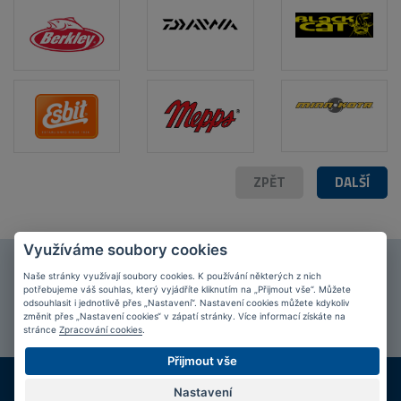
ZPĚT
DALŠÍ
Využíváme soubory cookies
Připojte se k našim
fanouškům
na Facebooku!
Naše stránky využívají soubory cookies. K používání některých z nich
potřebujeme váš souhlas, který vyjádříte kliknutím na „Přijmout vše“. Můžete
odsouhlasit i jednotlivě přes „Nastavení“. Nastavení cookies můžete kdykoliv
PŘIPOJIT SE
změnit přes „Nastavení cookies“ v zápatí stránky. Více informací získáte na
stránce
Zpracování cookies
.
Přijmout vše
DOPRAVA ZDARMA
KAMENNÉ PRODEJNY
Nastavení
Při nákupu nad 2 000 Kč
Jsme na trhu více než 10 let