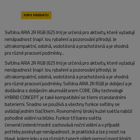
Svítilna ARIA 2R RGB (625 lm) je určená pro aktivity, které vyžadují
nenápadnost (např. lov, rybaření a pozorování přírody). Je
ultrakompaktní, odolná, vodotěsná a prachotěsná a je vhodná
pro různé pracovní podmínky...
Svítilna ARIA 2R RGB (625 lm)
je určená pro aktivity, které vyžadují
nenápadnost (např. lov, rybaření a pozorování přírody).
Je
ultrakompaktní, odolná, vodotěsná a prachotěsná a je vhodná
pro různé pracovní podmínky. Svítilna ARIA 2R RGB je dobíjecí a je
dodávána s dobíjecím akumulátorem CORE. Díky technologii
HYBRID CONCEPT je také kompatibilní se třemi standardními
bateriemi. Snadno se používá a všechny funkce svítilny se
ovládají jedním tlačítkem. Rovnoměrný široký kužel světla nabízí
POPIS PRODUKTU
pohodlné vidění na blízko. Funkce tří barev světla
červené/zelené/modré zachovává noční vidění a v případě
potřeby poskytuje nenápadnost. Je praktická a lze ji nosit na
hlavě, kolem krku a na různých typech přileb pomocí montážních