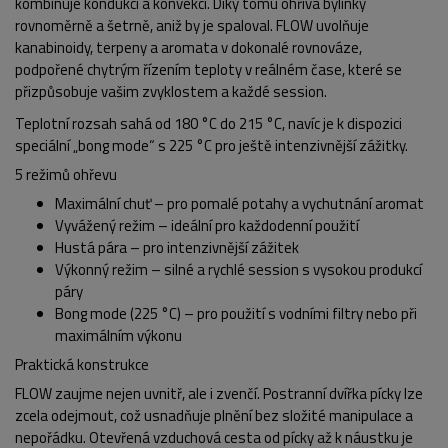
kombinuje
kondukci a konvekci
. Díky tomu ohřívá bylinky
rovnoměrně a šetrně, aniž by je spaloval. FLOW uvolňuje
kanabinoidy, terpeny a aromata v dokonalé rovnováze,
podpořené chytrým řízením teploty v reálném čase, které se
POPIS PRODUKTU
FOTO (5)
přizpůsobuje vašim zvyklostem a každé session.
Teplotní rozsah sahá od
180 °C do 215 °C
, navíc je k dispozici
speciální
„bong mode“ s 225 °C
pro ještě intenzivnější zážitky.
5 režimů ohřevu
Maximální chuť
– pro pomalé potahy a vychutnání aromat
Vyvážený režim
– ideální pro každodenní použití
Hustá pára
– pro intenzivnější zážitek
Výkonný režim
– silné a rychlé session s vysokou produkcí
páry
Bong mode (225 °C)
– pro použití s vodními filtry nebo při
maximálním výkonu
Praktická konstrukce
FLOW zaujme nejen uvnitř, ale i zvenčí. Postranní dvířka pícky lze
zcela odejmout, což usnadňuje plnění bez složité manipulace a
nepořádku. Otevřená vzduchová cesta od pícky až k náustku je