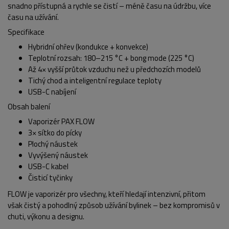
snadno přístupná a rychle se čistí – méně času na údržbu, více
času na užívání.
Specifikace
Hybridní ohřev (kondukce + konvekce)
Teplotní rozsah: 180–215 °C + bong mode (225 °C)
Až 4× vyšší průtok vzduchu než u předchozích modelů
Tichý chod a inteligentní regulace teploty
USB-C nabíjení
Obsah balení
Vaporizér PAX FLOW
3× sítko do pícky
Plochý náustek
Vyvýšený náustek
USB-C kabel
Čisticí tyčinky
FLOW je vaporizér pro všechny, kteří hledají intenzivní, přitom
však čistý a pohodlný způsob užívání bylinek – bez kompromisů v
chuti, výkonu a designu.