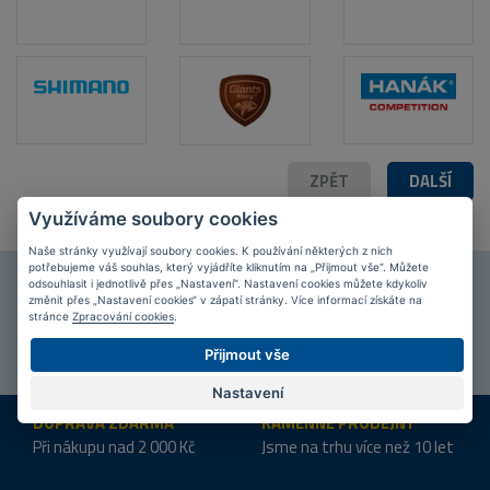
ZPĚT
DALŠÍ
Využíváme soubory cookies
Naše stránky využívají soubory cookies. K používání některých z nich
potřebujeme váš souhlas, který vyjádříte kliknutím na „Přijmout vše“. Můžete
odsouhlasit i jednotlivě přes „Nastavení“. Nastavení cookies můžete kdykoliv
Připojte se k našim
fanouškům
na Facebooku!
změnit přes „Nastavení cookies“ v zápatí stránky. Více informací získáte na
stránce
Zpracování cookies
.
PŘIPOJIT SE
Přijmout vše
Nastavení
DOPRAVA ZDARMA
KAMENNÉ PRODEJNY
Při nákupu nad 2 000 Kč
Jsme na trhu více než 10 let