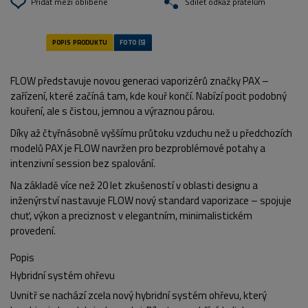
Přidat mezi oblíbené
Sdílet odkaz přátelům
FLOW představuje novou generaci vaporizérů značky PAX –
zařízení, které začíná tam, kde kouř končí. Nabízí pocit podobný
kouření, ale s čistou, jemnou a výraznou párou.
Díky až čtyřnásobně vyššímu průtoku vzduchu než u předchozích
modelů PAX je FLOW navržen pro bezproblémové potahy a
intenzivní session bez spalování.
Na základě více než 20 let zkušeností v oblasti designu a
inženýrství nastavuje FLOW nový standard vaporizace – spojuje
chuť, výkon a preciznost v elegantním, minimalistickém
provedení.
Popis
Hybridní systém ohřevu
Uvnitř se nachází zcela nový hybridní systém ohřevu, který