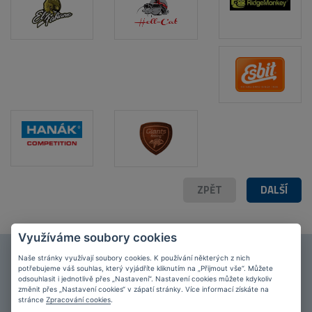
POPIS PRODUKTU
FOTO (10)
ZPĚT
DALŠÍ
Využíváme soubory cookies
Naše stránky využívají soubory cookies. K používání některých z nich
Připojte se k našim
fanouškům
na Facebooku!
potřebujeme váš souhlas, který vyjádříte kliknutím na „Přijmout vše“. Můžete
odsouhlasit i jednotlivě přes „Nastavení“. Nastavení cookies můžete kdykoliv
PŘIPOJIT SE
změnit přes „Nastavení cookies“ v zápatí stránky. Více informací získáte na
stránce
Zpracování cookies
.