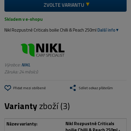
ZVOLTE VARIANTU
Skladem v e-shopu
Nikl Rozpustné Criticals boilie Chilli & Peach 250ml
Další info
Výrobce:
NIKL
Záruka: 24 měsíců
Přidat mezi oblíbené
Sdílet odkaz přátelům
Varianty
zboží (3)
Nikl Rozpustné Criticals
boilie Chilli & Peach 250ml -