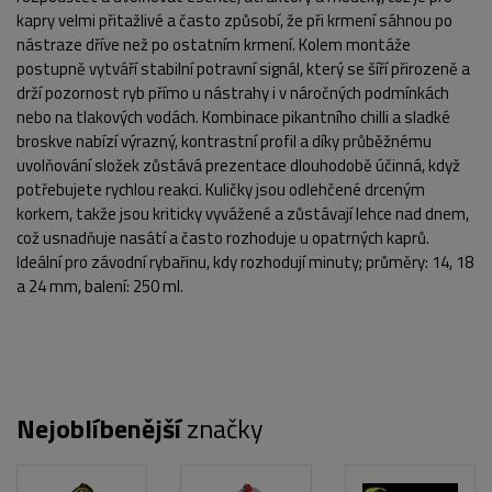
kapry velmi přitažlivé a často způsobí, že při krmení sáhnou po
nástraze dříve než po ostatním krmení. Kolem montáže
postupně vytváří stabilní potravní signál, který se šíří přirozeně a
drží pozornost ryb přímo u nástrahy i v náročných podmínkách
nebo na tlakových vodách. Kombinace pikantního chilli a sladké
broskve nabízí výrazný, kontrastní profil a díky průběžnému
uvolňování složek zůstává prezentace dlouhodobě účinná, když
potřebujete rychlou reakci. Kuličky jsou odlehčené drceným
korkem, takže jsou kriticky vyvážené a zůstávají lehce nad dnem,
což usnadňuje nasátí a často rozhoduje u opatrných kaprů.
Ideální pro závodní rybařinu, kdy rozhodují minuty; průměry: 14, 18
a 24 mm, balení: 250 ml.
Nejoblíbenější
značky