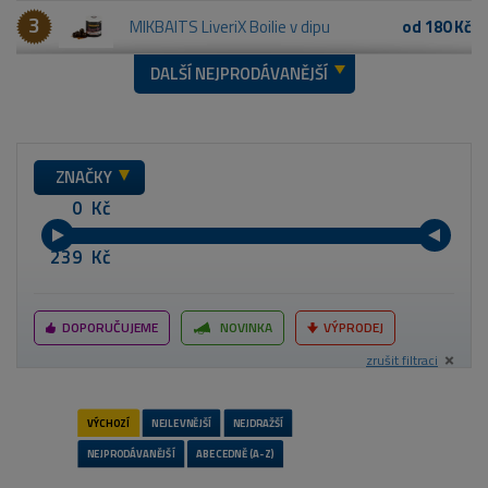
3
MIKBAITS LiveriX Boilie v dipu
od 180 Kč
DALŠÍ NEJPRODÁVANĚJŠÍ
ZNAČKY
Kč
Kč
DOPORUČUJEME
NOVINKA
VÝPRODEJ
zrušit filtraci