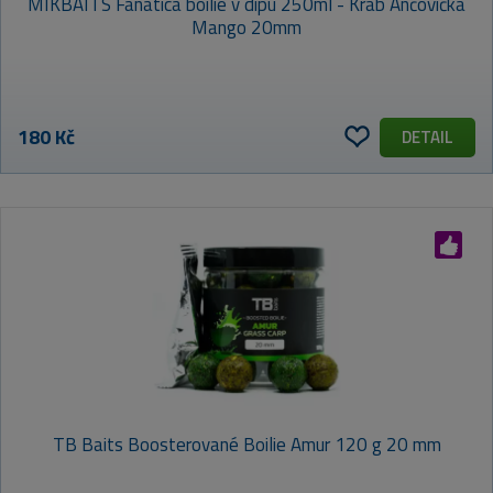
MIKBAITS Fanatica boilie v dipu 250ml - Krab Ančovička
Mango 20mm
180 Kč
DETAIL
TB Baits Boosterované Boilie Amur 120 g 20 mm