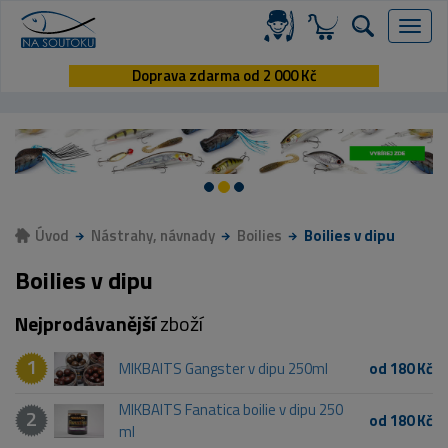
Menu
Doprava zdarma od 2 000 Kč
Úvod
Nástrahy, návnady
Boilies
Boilies v dipu
Boilies v dipu
Nejprodávanější
zboží
1
MIKBAITS Gangster v dipu 250ml
od 180 Kč
MIKBAITS Fanatica boilie v dipu 250
2
od 180 Kč
ml