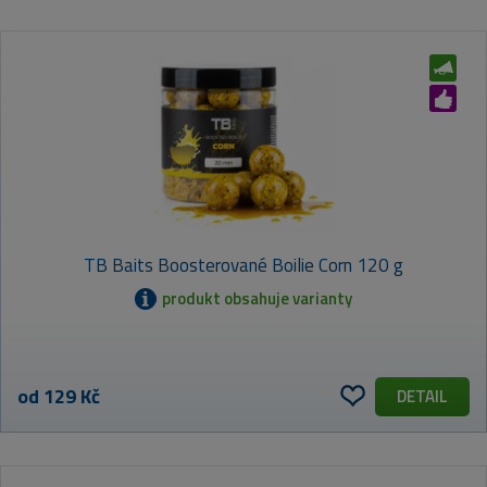
VÝCHOZÍ
NEJLEVNĚJŠÍ
NEJDRAŽŠÍ
TB Baits Boosterované Boilie Corn 120 g
NEJPRODÁVANĚJŠÍ
ABECEDNĚ (A-Z)
produkt obsahuje varianty
od 129 Kč
DETAIL