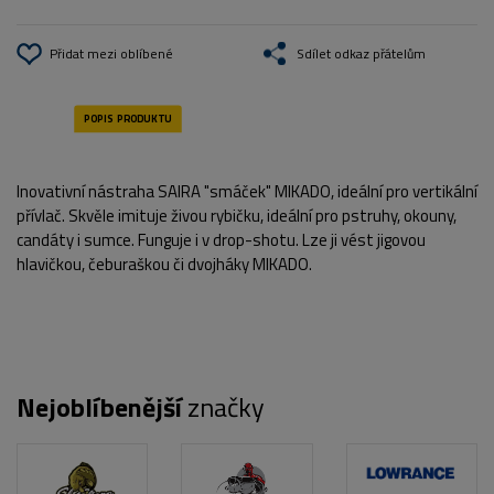
Přidat mezi oblíbené
Sdílet odkaz přátelům
Inovativní nástraha SAIRA "smáček" MIKADO, ideální pro vertikální
přívlač. Skvěle imituje živou rybičku, ideální pro pstruhy, okouny,
candáty i sumce. Funguje i v drop-shotu. Lze ji vést jigovou
hlavičkou, čeburaškou či dvojháky MIKADO.
Nejoblíbenější
značky
POPIS PRODUKTU