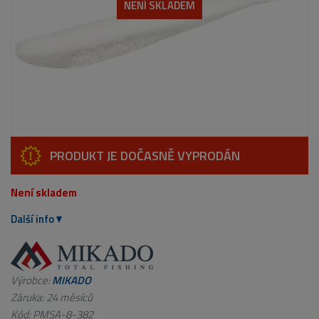
NENÍ SKLADEM
PRODUKT JE DOČASNĚ VYPRODÁN
Není skladem
Další info
Výrobce:
MIKADO
Záruka: 24 měsíců
Kód:
PMSA-8-382