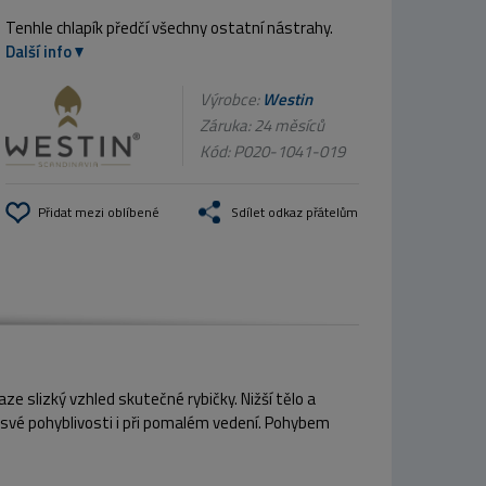
Tenhle chlapík předčí všechny ostatní nástrahy.
Další info
Výrobce:
Westin
Záruka: 24 měsíců
Kód:
P020-1041-019
Přidat mezi oblíbené
Sdílet odkaz přátelům
ze slizký vzhled skutečné rybičky. Nižší tělo a
y své pohyblivosti i při pomalém vedení. Pohybem