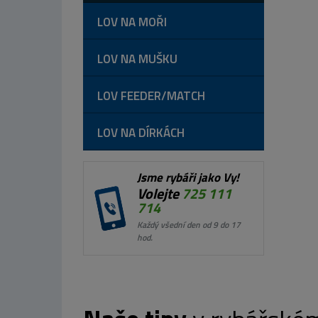
LOV NA MOŘI
LOV NA MUŠKU
LOV FEEDER/MATCH
LOV NA DÍRKÁCH
Jsme rybáři jako Vy!
Volejte
725 111
714
Každý všední den od 9 do 17
hod.