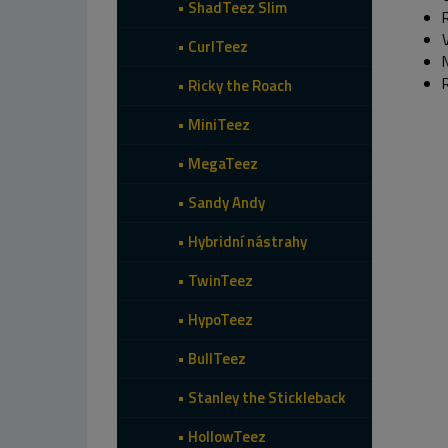
ShadTeez Slim
CurlTeez
Ricky the Roach
MiniTeez
MegaTeez
Sandy Andy
Hybridní nástrahy
TwinTeez
HypoTeez
BullTeez
Stanley the Stickleback
HollowTeez