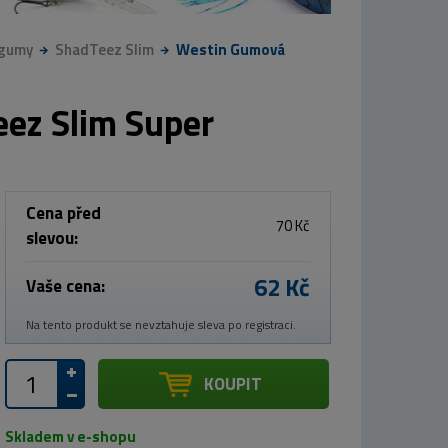
 gumy
ShadTeez Slim
Westin Gumová
ez Slim Super
Cena před
70 Kč
slevou:
62 Kč
Vaše cena:
Na tento produkt se nevztahuje sleva po registraci.
KOUPIT
Skladem v e-shopu