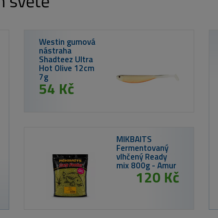
m světě
Kinetic Prsačky
X4 St. Foot
od 3 460 Kč
Westin Gumová
nástraha
ShadTeez 12cm
15g Tiger Perch
54 Kč