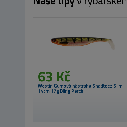
Naše tipy
v rybářské
od 699 Kč
TB Baits Boilie Monster Crab 10 kg