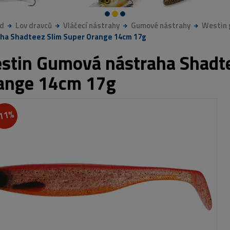
d
Lov dravců
Vláčecí nástrahy
Gumové nástrahy
Westin
ha Shadteez Slim Super Orange 14cm 17g
stin Gumová nástraha Shadte
ange 14cm 17g
11%