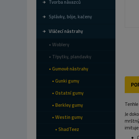
Tvorba návazců
Splávky, bóje, kačeny
Vláčecí nástrahy
Woblery
Třpytky, plandavky
Gumové nástrahy
Gunki gumy
PO
Ostatní gumy
Tenhle 
Berkley gumy
Je doko
Westin gumy
mrštný 
imituje
ShadTeez