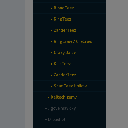
BloodTeez
RingTeez
ZanderTeez
RingCraw / CreCraw
Crazy Daisy
KickTeez
ZanderTeez
ShadTeez Hollow
Keitech gumy
Jigové hlavičky
Dropshot