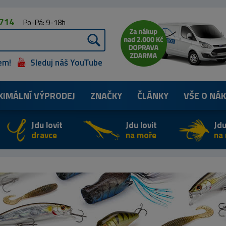
 714
Po-Pá: 9-18h
em!
Sleduj náš YouTube
XIMÁLNÍ
VÝPRODEJ
ZNAČKY
ČLÁNKY
VŠE O NÁ
Jdu lovit
Jdu lovit
Jdu
dravce
na moře
na