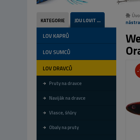
Úvo
KATEGORIE
JDU LOVIT ...
nástra
We
LOV KAPRŮ
Or
LOV SUMCŮ
LOV DRAVCŮ
-
Pruty na dravce
Naviják na dravce
Vlasce, šňůry
Obaly na pruty