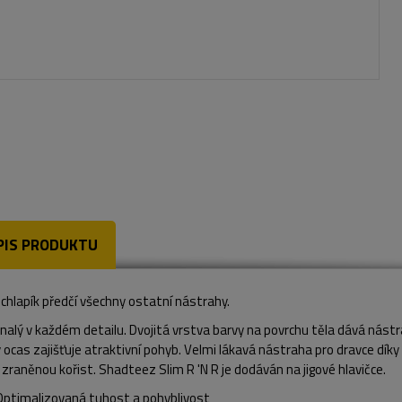
PIS PRODUKTU
chlapík předčí všechny ostatní nástrahy.
nalý v každém detailu. Dvojitá vrstva barvy na povrchu těla dává nástra
ocas zajišťuje atraktivní pohyb. Velmi lákavá nástraha pro dravce dík
 zraněnou kořist. Shadteez Slim R 'N R je dodáván na jigové hlavičce.
Optimalizovaná tuhost a pohyblivost