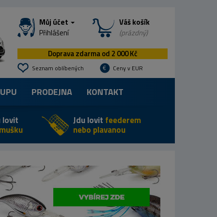
Můj účet
Váš košík
Přihlášení
(prázdný)
Doprava zdarma od 2 000 Kč
Seznam oblíbených
Ceny v EUR
KUPU
PRODEJNA
KONTAKT
 lovit
Jdu lovit
feederem
 mušku
nebo plavanou