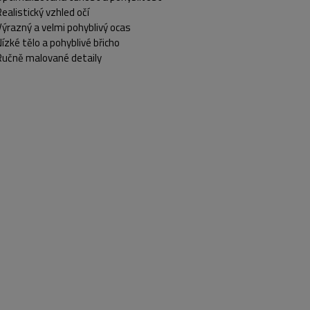
Realistický vzhled očí
Výrazný a velmi pohyblivý ocas
Nízké tělo a pohyblivé břicho
Ručně malované detaily