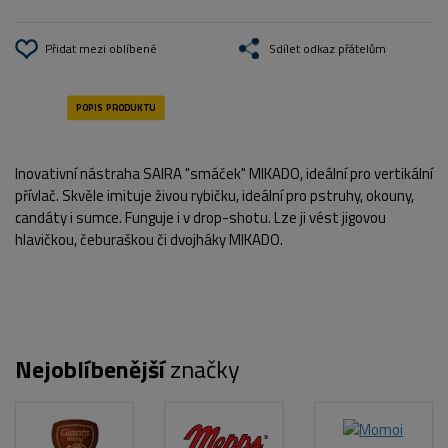
Přidat mezi oblíbené
Sdílet odkaz přátelům
Inovativní nástraha SAIRA "smáček" MIKADO, ideální pro vertikální
přívlač. Skvěle imituje živou rybičku, ideální pro pstruhy, okouny,
candáty i sumce. Funguje i v drop-shotu. Lze ji vést jigovou
hlavičkou, čeburaškou či dvojháky MIKADO.
Nejoblíbenější
značky
POPIS PRODUKTU