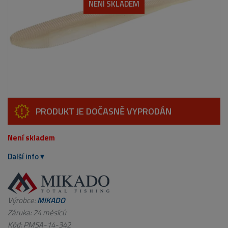
NENÍ SKLADEM
PRODUKT JE DOČASNĚ VYPRODÁN
Není skladem
Další info
Výrobce:
MIKADO
Záruka: 24 měsíců
Kód:
PMSA-14-342