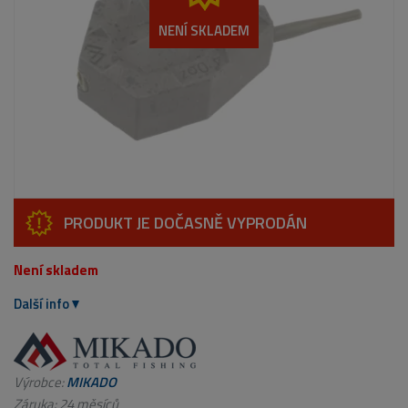
NENÍ SKLADEM
PRODUKT JE DOČASNĚ VYPRODÁN
Není skladem
Další info
Výrobce:
MIKADO
Záruka: 24 měsíců