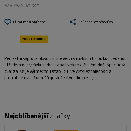
Kód:
OMK-16-085
Přidat mezi oblíbené
Sdílet odkaz přátelům
Perfektní kaprové olovo v inline verzi s měkkou trubičkou vedenou
středem na vyvážku nebo lov na tvrdém a čistém dně. Specifický
tvar zajišťuje výjimečnou stabilitu i ve větší vzdálenosti a
prohlubeň uvnitř umožňuje vložení vnadicí pasty.
Nejoblíbenější
značky