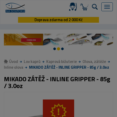
Menu
Doprava zdarma od 2 000 Kč
Úvod
Lov kaprů
Kaprová bižuterie
Olova, zátěže
Inline olova
MIKADO ZÁTĚŽ - INLINE GRIPPER - 85g / 3.0oz
MIKADO ZÁTĚŽ - INLINE GRIPPER - 85g
/ 3.0oz