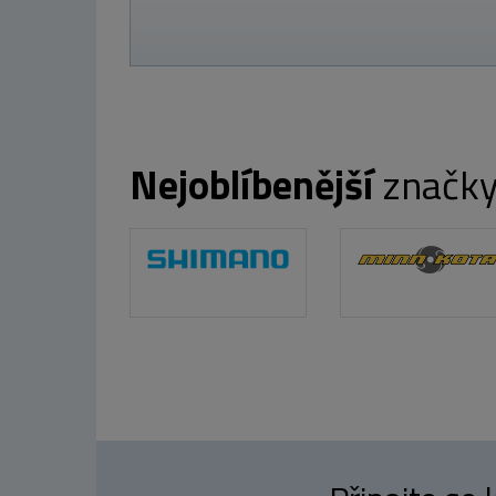
Nejoblíbenější
značk