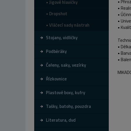
• Přiro
Jigové hlavičky
• Reali
Dropshot
• Účinn
• Unive
Vláčecí sady nástrah
• Kvali
Stojany, vidličky
Techni
• Délka
Podběráky
• Barva
• Balen
Čeřeny, saky, vezírky
MIKADO 
Řízkovnice
Plastové boxy, kufry
Tašky, batohy, pouzdra
Literatura, dvd