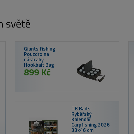
m světě
Delphin
INKED C
od 1
od 259 Kč
Nikl Ready PVA Stick Corn 20ks