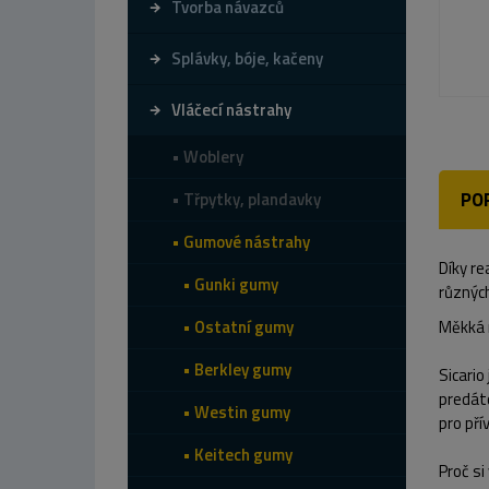
Tvorba návazců
Splávky, bóje, kačeny
Vláčecí nástrahy
Woblery
PO
Třpytky, plandavky
Gumové nástrahy
Díky re
Gunki gumy
různých
Ostatní gumy
Měkká 
Berkley gumy
Sicario
predáto
Westin gumy
pro pří
Keitech gumy
Proč si