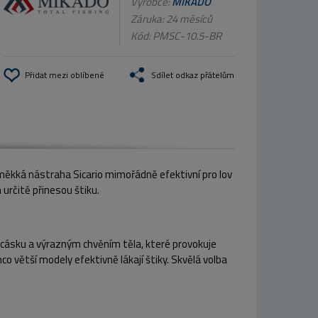
Výrobce:
MIKADO
Záruka: 24 měsíců
Kód:
PMSC-10.5-BR
Přidat mezi oblíbené
Sdílet odkaz přátelům
 měkká nástraha Sicario mimořádně efektivní pro lov
 určitě přinesou štiku.
ocásku a výrazným chvěním těla, které provokuje
co větší modely efektivně lákají štiky. Skvělá volba