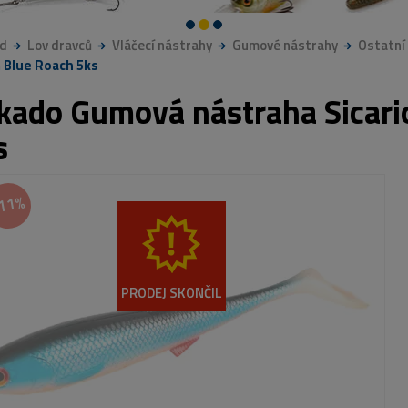
d
Lov dravců
Vláčecí nástrahy
Gumové nástrahy
Ostatní
 Blue Roach 5ks
kado Gumová nástraha Sicari
s
11%
PRODEJ SKONČIL