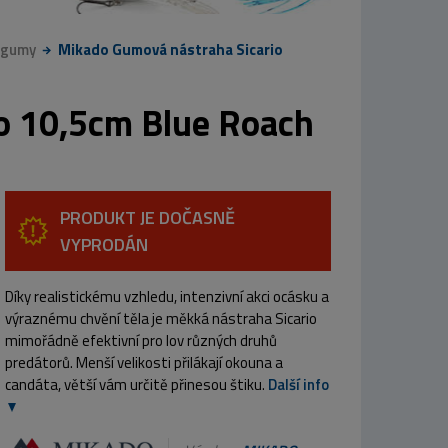
 gumy
Mikado Gumová nástraha Sicario
o 10,5cm Blue Roach
PRODUKT JE DOČASNĚ
VYPRODÁN
Díky realistickému vzhledu, intenzivní akci ocásku a
výraznému chvění těla je měkká nástraha Sicario
mimořádně efektivní pro lov různých druhů
predátorů. Menší velikosti přilákají okouna a
candáta, větší vám určitě přinesou štiku.
Další info