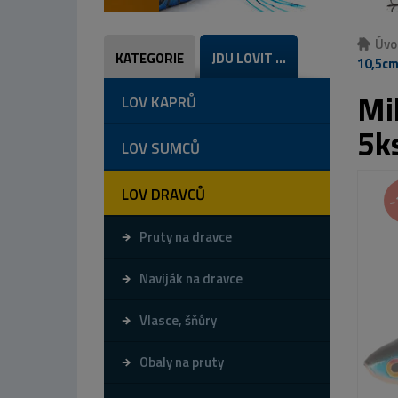
Úvo
KATEGORIE
JDU LOVIT ...
10,5cm
Mi
LOV KAPRŮ
5k
LOV SUMCŮ
LOV DRAVCŮ
-
Pruty na dravce
Naviják na dravce
Vlasce, šňůry
Obaly na pruty