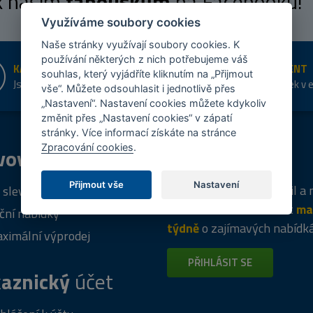
 k našim
fanouškům
na Facebooku!
Využíváme soubory cookies
Naše stránky využívají soubory cookies. K
používání některých z nich potřebujeme váš
KAMENNÉ PRODEJNY
ŠIROKÝ SORTIMENT
souhlas, který vyjádříte kliknutím na „Přijmout
Jsme na trhu více než 10 let
Přes 20 tis. položek v 
vše“. Můžete odsouhlasit i jednotlivě přes
shopu
„Nastavení“. Nastavení cookies můžete kdykoliv
změnit přes „Nastavení cookies“ v zápatí
stránky. Více informací získáte na stránce
Zpracování cookies
.
vový
program
Tipy
k nákupu
Přijmout vše
Nastavení
Napište nám svůj e-mail a
 sleva za registraci
vás budeme informovat
ma
ční nabídky
týdně
o zajímavých nabídk
ximální výprodej
PŘIHLÁSIT SE
aznický
účet