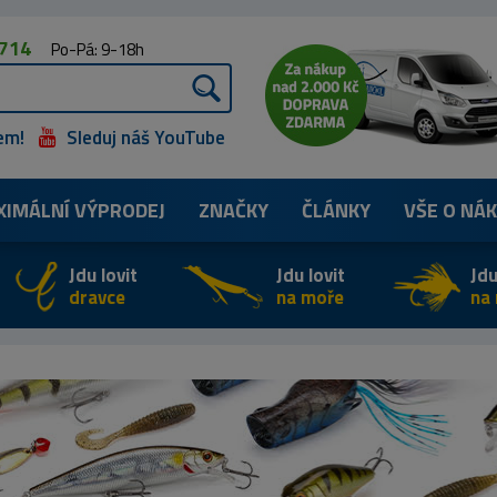
 714
Po-Pá: 9-18h
em!
Sleduj náš YouTube
XIMÁLNÍ
VÝPRODEJ
ZNAČKY
ČLÁNKY
VŠE O NÁ
Jdu lovit
Jdu lovit
Jdu
dravce
na moře
na