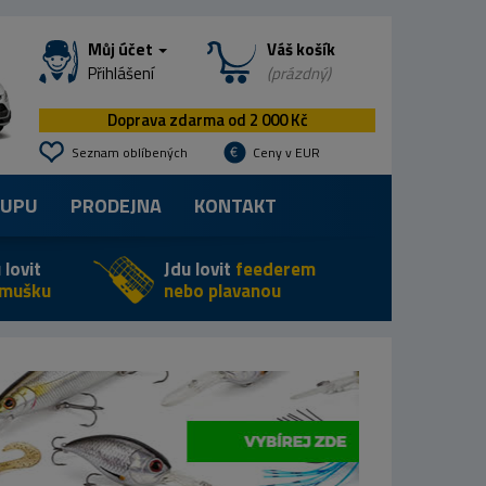
Můj účet
Váš košík
Přihlášení
(prázdný)
Doprava zdarma od 2 000 Kč
Seznam oblíbených
Ceny v EUR
KUPU
PRODEJNA
KONTAKT
 lovit
Jdu lovit
feederem
 mušku
nebo plavanou