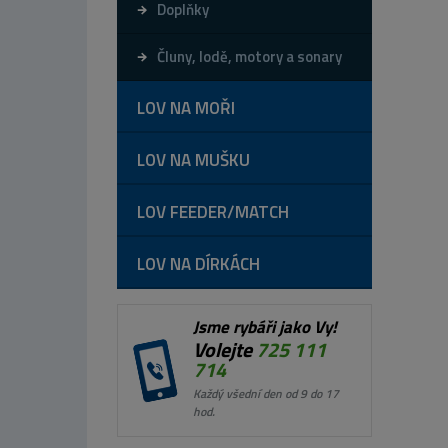
Doplňky
Čluny, lodě, motory a sonary
LOV NA MOŘI
LOV NA MUŠKU
LOV FEEDER/MATCH
LOV NA DÍRKÁCH
Jsme rybáři jako Vy!
Volejte
725 111
714
Každý všední den od 9 do 17
hod.