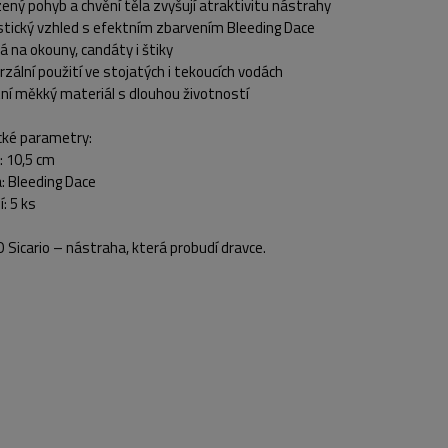
zený pohyb a chvění těla zvyšují atraktivitu nástrahy
stický vzhled s efektním zbarvením Bleeding Dace
á na okouny, candáty i štiky
rzální použití ve stojatých i tekoucích vodách
tní měkký materiál s dlouhou životností
cké parametry:
: 10,5 cm
: Bleeding Dace
í: 5 ks
Sicario – nástraha, která probudí dravce.