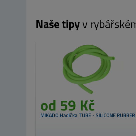
Naše tipy
v rybářské
TB Baits Vyvážené Boilie Balanced +
Atraktor Corn 100 g
od 199 Kč