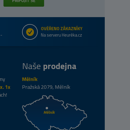
PŘIPOJIT SE
OVĚŘENO ZÁKAZNÍKY
e-
Na serveru Heuréka.cz
Naše
prodejna
 my
Mělník
x. 1x
Pražská 2079, Mělník
ách!