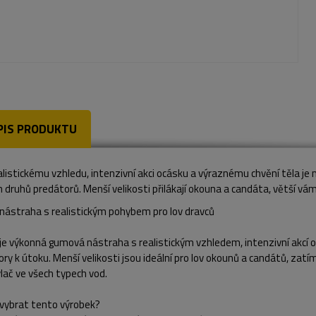
PIS PRODUKTU
alistickému vzhledu, intenzivní akci ocásku a výraznému chvění těla je
 druhů predátorů. Menší velikosti přilákají okouna a candáta, větší vám
nástraha s realistickým pohybem pro lov dravců
 je výkonná gumová nástraha s realistickým vzhledem, intenzivní akcí 
ry k útoku. Menší velikosti jsou ideální pro lov okounů a candátů, zatím
vlač ve všech typech vod.
 vybrat tento výrobek?