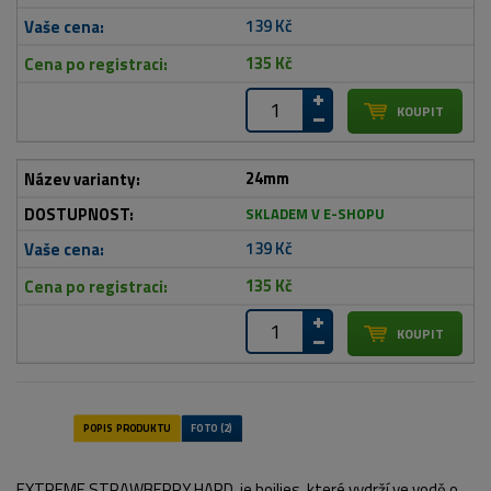
139 Kč
135 Kč
24mm
SKLADEM V E-SHOPU
139 Kč
135 Kč
EXTREME STRAWBERRY HARD je boilies, které vydrží ve vodě o