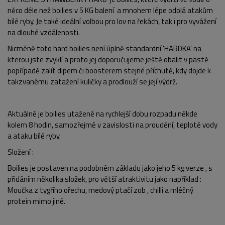
něco déle než boilies v 5 KG balení a mnohem lépe odolá atakům
bílé ryby. Je také ideální volbou pro lov na řekách, tak i pro vyvážení
na dlouhé vzdálenosti.
Nicméně toto hard boilies není úplně standardní 'HARDKA' na
kterou jste zvyklí a proto jej doporučujeme ještě obalit v pastě
popřípadě zalít dipem či boosterem stejné příchutě, kdy dojde k
takzvanému zatažení kuličky a prodlouží se její výdrž.
Aktuálně je boilies utažené na rychlejší dobu rozpadu někde
kolem 8 hodin, samozřejmě v zavislosti na proudění, teplotě vody
a ataku bílé ryby.
Složení
:
Boilies je postaven na podobném základu jako jeho 5 kg verze , s
přidáním několika složek, pro větší atraktivitu jako například :
Moučka z tygřího ořechu, medový ptačí zob , chilli a mléčný
protein mimo jiné.