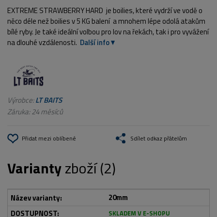
EXTREME STRAWBERRY HARD je boilies, které vydrží ve vodě o
něco déle než boilies v 5 KG balení a mnohem lépe odolá atakům
bílé ryby. Je také ideální volbou pro lov na řekách, tak i pro vyvážení
na dlouhé vzdálenosti.
Další info
Výrobce:
LT BAITS
Záruka: 24 měsíců
Přidat mezi oblíbené
Sdílet odkaz přátelům
Varianty
zboží (2)
20mm
SKLADEM V E-SHOPU