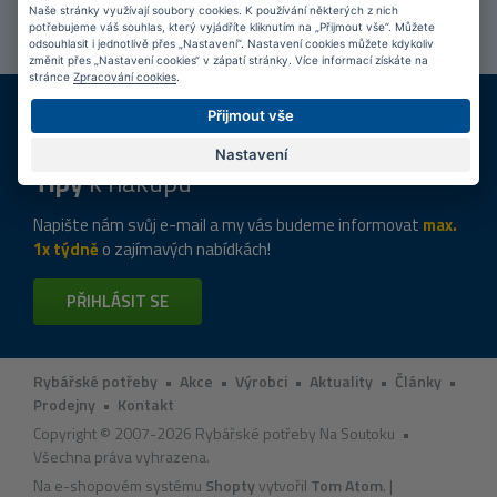
Naše stránky využívají soubory cookies. K používání některých z nich
PŘIPOJIT SE
potřebujeme váš souhlas, který vyjádříte kliknutím na „Přijmout vše“. Můžete
odsouhlasit i jednotlivě přes „Nastavení“. Nastavení cookies můžete kdykoliv
změnit přes „Nastavení cookies“ v zápatí stránky. Více informací získáte na
stránce
Zpracování cookies
.
DOPRAVA ZDARMA
KAMENNÉ PRODEJNY
Přijmout vše
Při nákupu nad 2 000 Kč
Jsme na trhu více než 10 let
Nastavení
Tipy
k nákupu
Napište nám svůj e-mail a my vás budeme informovat
max.
1x týdně
o zajímavých nabídkách!
PŘIHLÁSIT SE
Rybářské potřeby
•
Akce
•
Výrobci
•
Aktuality
•
Články
•
Prodejny
•
Kontakt
Copyright © 2007-2026 Rybářské potřeby Na Soutoku •
Všechna práva vyhrazena.
Na e-shopovém systému
Shopty
vytvořil
Tom Atom
. |