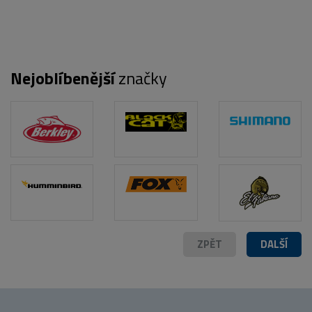
POPIS PRODUKTU
FOTO (5)
Nejoblíbenější
značky
ZPĚT
DALŠÍ