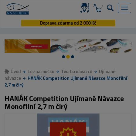
Menu
Doprava zdarma od 2 000 Kč
Úvod
Lov na mušku
Tvorba návazců
Ujímané
návazce
HANÁK Competition Ujímané Návazce Monofilní
2,7 m čirý
HANÁK Competition Ujímané Návazce
Monofilní 2,7 m čirý