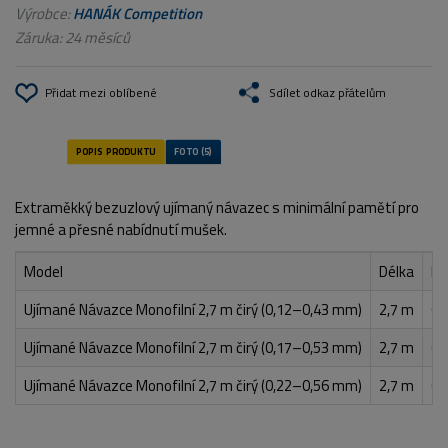
Výrobce:
HANÁK Competition
Záruka: 24 měsíců
Přidat mezi oblíbené
Sdílet odkaz přátelům
Extraměkký bezuzlový ujímaný návazec s minimální pamětí pro
jemné a přesné nabídnutí mušek.
Model
Délka
Pr
Ujímané Návazce Monofilní 2,7 m čirý (0,12–0,43 mm)
2,7 m
0,
Ujímané Návazce Monofilní 2,7 m čirý (0,17–0,53 mm)
2,7 m
0,
Ujímané Návazce Monofilní 2,7 m čirý (0,22–0,56 mm)
2,7 m
0,