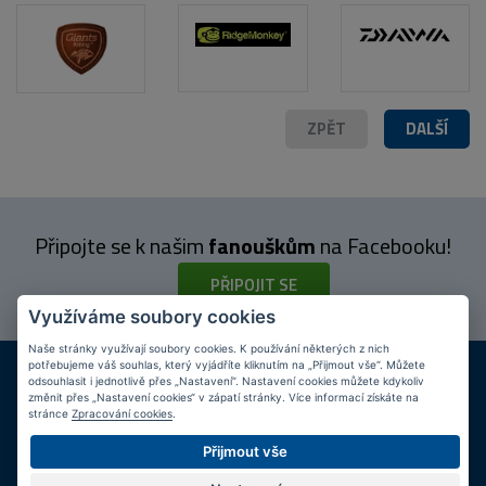
ZPĚT
DALŠÍ
POPIS PRODUKTU
Připojte se k našim
fanouškům
na Facebooku!
PŘIPOJIT SE
Využíváme soubory cookies
Naše stránky využívají soubory cookies. K používání některých z nich
DOPRAVA ZDARMA
KAMENNÉ PRODEJNY
potřebujeme váš souhlas, který vyjádříte kliknutím na „Přijmout vše“. Můžete
odsouhlasit i jednotlivě přes „Nastavení“. Nastavení cookies můžete kdykoliv
Při nákupu nad 2 000 Kč
Jsme na trhu více než 10 let
změnit přes „Nastavení cookies“ v zápatí stránky. Více informací získáte na
stránce
Zpracování cookies
.
Tipy
k nákupu
Přijmout vše