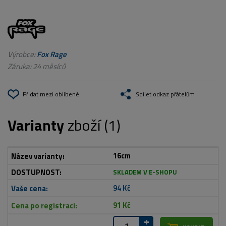
Výrobce:
Fox Rage
Záruka: 24 měsíců
Přidat mezi oblíbené
Sdílet odkaz přátelům
Varianty
zboží (1)
16cm
SKLADEM V E-SHOPU
94 Kč
91 Kč