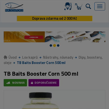
Menu
Doprava zdarma od 2 000 Kč
Úvod
Lov kaprů
Nástrahy, návnady
Dipy, boostery,
oleje
TB Baits Booster Corn 500 ml
TB Baits Booster Corn 500 ml
NOVINKA
DOPORUČUJEME