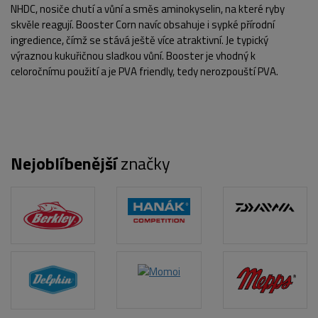
NHDC, nosiče chutí a vůní a směs aminokyselin, na které ryby
skvěle reagují. Booster Corn navíc obsahuje i sypké přírodní
ingredience, čímž se stává ještě více atraktivní. Je typický
výraznou kukuřičnou sladkou vůní. Booster je vhodný k
celoročnímu použití a je PVA friendly, tedy nerozpouští PVA.
Nejoblíbenější
značky
POPIS PRODUKTU
FOTO (3)