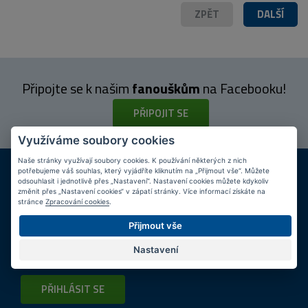
ZPĚT
DALŠÍ
Připojte se k našim
fanouškům
na Facebooku!
PŘIPOJIT SE
Využíváme soubory cookies
Naše stránky využívají soubory cookies. K používání některých z nich
DOPRAVA ZDARMA
KAMENNÉ PRODEJNY
potřebujeme váš souhlas, který vyjádříte kliknutím na „Přijmout vše“. Můžete
Při nákupu nad 2 000 Kč
Jsme na trhu více než 10 let
odsouhlasit i jednotlivě přes „Nastavení“. Nastavení cookies můžete kdykoliv
změnit přes „Nastavení cookies“ v zápatí stránky. Více informací získáte na
stránce
Zpracování cookies
.
Tipy
k nákupu
Přijmout vše
Napište nám svůj e-mail a my vás budeme informovat
max.
Nastavení
1x týdně
o zajímavých nabídkách!
PŘIHLÁSIT SE