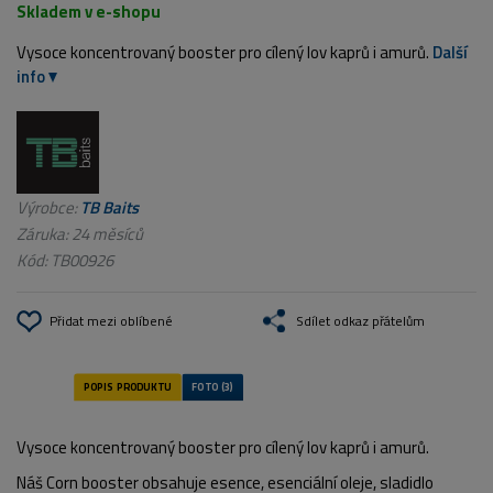
Skladem v e-shopu
Vysoce koncentrovaný booster pro cílený lov kaprů i amurů.
Další
info
Výrobce:
TB Baits
Záruka: 24 měsíců
Kód:
TB00926
Přidat mezi oblíbené
Sdílet odkaz přátelům
Vysoce koncentrovaný booster pro cílený lov kaprů i amurů.
Náš Corn booster obsahuje esence, esenciální oleje, sladidlo