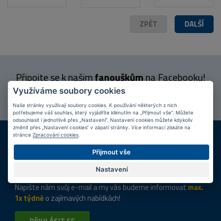
ZPĚT
DALŠÍ
Připojte se k našim
fanouškům
na Facebooku!
Využíváme soubory cookies
PŘIPOJIT SE
Naše stránky využívají soubory cookies. K používání některých z nich
potřebujeme váš souhlas, který vyjádříte kliknutím na „Přijmout vše“. Můžete
odsouhlasit i jednotlivě přes „Nastavení“. Nastavení cookies můžete kdykoliv
změnit přes „Nastavení cookies“ v zápatí stránky. Více informací získáte na
DOPRAVA ZDARMA
KAMENNÉ PRODEJNY
stránce
Zpracování cookies
.
Při nákupu nad 2 000 Kč
Jsme na trhu více než 10 let
Přijmout vše
Tipy
k nákupu
Nastavení
Napište nám svůj e-mail a my vás budeme informovat
max.
1x týdně
o zajímavých nabídkách!