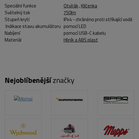
Speciální funkce
Otvírák
,
Klíčenka
Světelný tok
750lm
Stupeň krytí
IPx4 - chráněno proti stříkající vodě
Indikace stavu akumulátoru
pomocí LED
Nabíjení
pomocí USB-C kabelu
Materiál
Hliník a ABS plast
Nejoblíbenější
značky