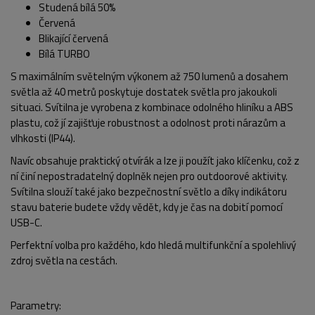
Studená bílá 50%
Červená
Blikající červená
Bílá TURBO
S maximálním světelným výkonem až 750 lumenů a dosahem
světla až 40 metrů poskytuje dostatek světla pro jakoukoli
situaci. Svítilna je vyrobena z kombinace odolného hliníku a ABS
plastu, což jí zajišťuje robustnost a odolnost proti nárazům a
POPIS PRODUKTU
vlhkosti (IP44).
Navíc obsahuje praktický otvírák a lze ji použít jako klíčenku, což z
ní činí nepostradatelný doplněk nejen pro outdoorové aktivity.
Svítilna slouží také jako bezpečnostní světlo a díky indikátoru
stavu baterie budete vždy vědět, kdy je čas na dobití pomocí
USB-C.
Perfektní volba pro každého, kdo hledá multifunkční a spolehlivý
zdroj světla na cestách.
Parametry: