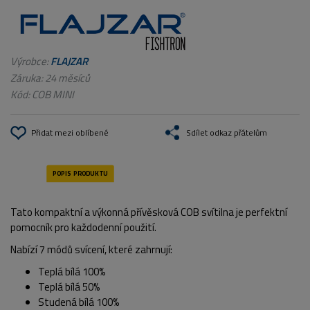
Výrobce:
FLAJZAR
Záruka: 24 měsíců
Kód:
COB MINI
Přidat mezi oblíbené
Sdílet odkaz přátelům
Tato kompaktní a výkonná přívěsková COB svítilna je perfektní
pomocník pro každodenní použití.
Nabízí 7 módů svícení, které zahrnují:
Teplá bílá 100%
Teplá bílá 50%
Studená bílá 100%