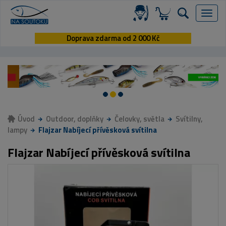
Menu
Doprava zdarma od 2 000 Kč
Úvod
Outdoor, doplňky
Čelovky, světla
Svítilny,
lampy
Flajzar Nabíjecí přívěsková svítilna
Flajzar Nabíjecí přívěsková svítilna