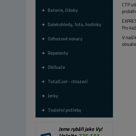
CTP udr
Baterie, články
proběh
EXPRE
Dalekohledy, foto, hodinky
Pro kaž
V naší 
Odhozové sonary
obsahe
Repelenty
Ohřívače
TotalCool - chlazení
Jerky
Toaletní potřeby
Jsme rybáři jako Vy!
Volejte
725 111