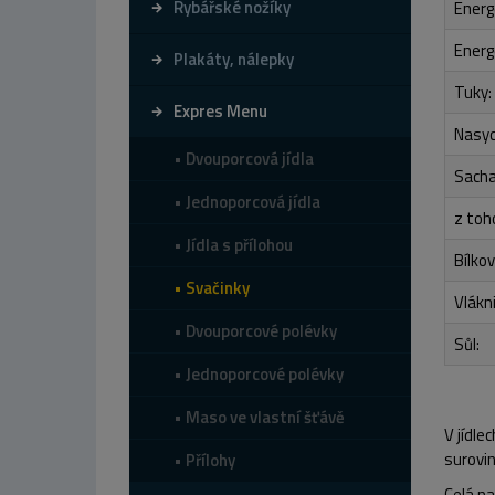
Rybářské nožíky
Energ
Energ
Plakáty, nálepky
Tuky:
Expres Menu
Nasyc
Dvouporcová jídla
Sacha
Jednoporcová jídla
z toh
Jídla s přílohou
Bílkov
Svačinky
Vlákn
Dvouporcové polévky
Sůl:
Jednoporcové polévky
Maso ve vlastní šťávě
V jídle
surovi
Přílohy
Celá n