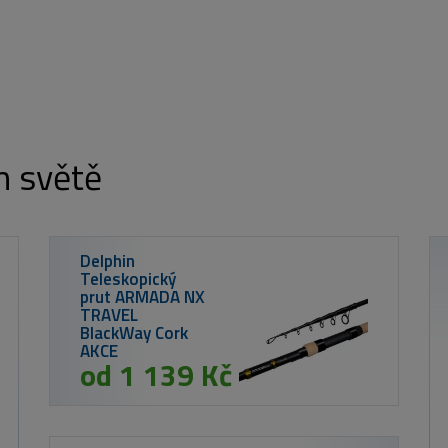
m světě
Nikl Plovoucí
boilies Corn
od 189 Kč