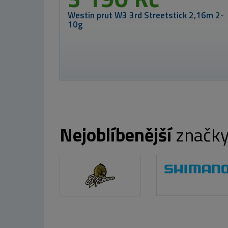
Westin Pouzdro W4 Wallet Fold Plus
Titanium Black
Nejoblíbenější
značk