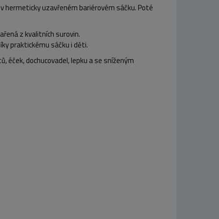
itá v hermeticky uzavřeném bariérovém sáčku. Poté
řená z kvalitních surovin.
íky praktickému sáčku i děti.
, éček, dochucovadel, lepku a se sníženým