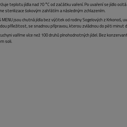
žuje teplotu jídla nad 70 °C od začátku vaření. Po uvaření se jídlo oc
ne sterilizace šokovým zahřátím a následným zchlazením.
S MENU jsou
chutná jídla bez výčitek
od rodiny Sogelových z Krkonoš, uva
dou příležitost, se snadnou přípravou, kterou zvládnou
do pěti minut
d
kuchyni vaříme více než
100 druhů plnohodnotných jídel.
Bez konzervantů
m soli.