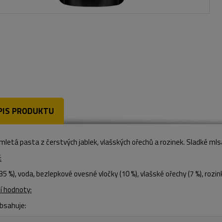
PIS PRODUKTU
letá pasta z čerstvých jablek, vlašských ořechů a rozinek. Sladké mls
:
(35 %), voda, bezlepkové ovesné vločky (10 %),
vlašské ořechy
(7 %), rozin
í hodnoty:
obsahuje: