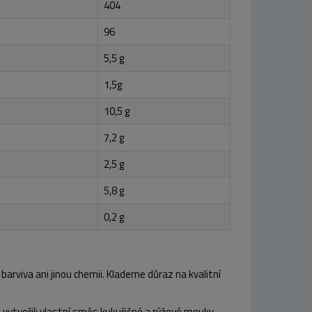
404
96
5,5 g
1,5g
10,5 g
7,2 g
2,5 g
5,8 g
0,2 g
barviva ani jinou chemii.
Klademe důraz na kvalitní
vytvořili
vlastní směs kukuřičné a rýžové mouky
.