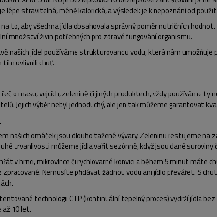
e lépe stravitelná, méně kalorická, a výsledek je k nepoznání od použi
na to, aby všechna jídla obsahovala
správný poměr nutričních hodnot
.
lní množství živin potřebných pro zdravé fungování organismu.
ravě našich jídel používáme strukturovanou vodu, která nám umožňuje 
tím ovlivnili chuť.
:
e řeč o masu, vejcích, zelenině či jiných produktech, vždy
používáme ty ne
elů. Jejich výběr nebyl jednoduchý, ale jen tak můžeme garantovat kval
:
em našich omáček jsou
dlouho tažené vývary
. Zeleninu
restujeme na za
ouhé trvanlivosti můžeme jídla vařit sezónně, když jsou dané suroviny 
ohřát
v hrnci, mikrovlnce či rychlovarné konvici a během
5 minut
máte chut
 zpracované. Nemusíte přidávat žádnou vodu ani jídlo převářet. S chutí 
tách.
atentované technologii
CTP
(kontinuální tepelný proces)
vydrží jídla
bez 
ě
až 10 let
.