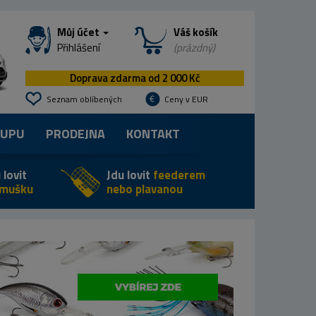
Můj účet
Váš košík
Přihlášení
(prázdný)
Doprava zdarma od 2 000 Kč
Seznam oblíbených
Ceny v EUR
KUPU
PRODEJNA
KONTAKT
 lovit
Jdu lovit
feederem
 mušku
nebo plavanou