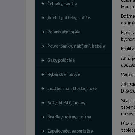
Čelovky, světla
Mouka j
Dbáme 
Jídelní potřeby, vařiče
optimá
Polarizační brýle
K příp
bychom 
Powerbanky, nabíjení, kabely
Kvalita
Ať už j
Gaby polštáře
dodavat
Rybářské rohože
Výroba
Základ
Leatherman kleště, nože
Díky dl
Stačí 
Sety, kleště, peany
tepelně
na ces
Bradley udírny, udírny
Díky p
teplot
Zapalovače, vaporizéry