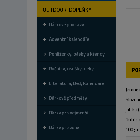
OUTDOOR, DOPLŇKY
Dárkové poukazy
Adventní kalendáře
Peněženky, pásky a kšandy
Ručníky, osušky, deky
PO
Literatura, Dvd, Kalendáře
Jemně m
Dárkové předměty
Složení
jablka 
Dárky pro nejmenší
Nutričn
Dárky pro ženy
100 g 