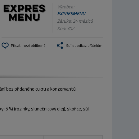
Výrobce:
EXPRESMENU
Záruka: 24 měsíců
Kód:
302
Přidat mezi oblíbené
Sdílet odkaz přátelům
ání bez přidaného cukru a konzervantů.
ky (5 %) (rozinky, slunečnicový olej), skořice, sůl.