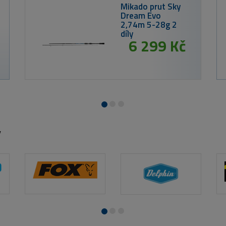
LT BAITS Top
Crab Boilies 5kg
349 Kč
y