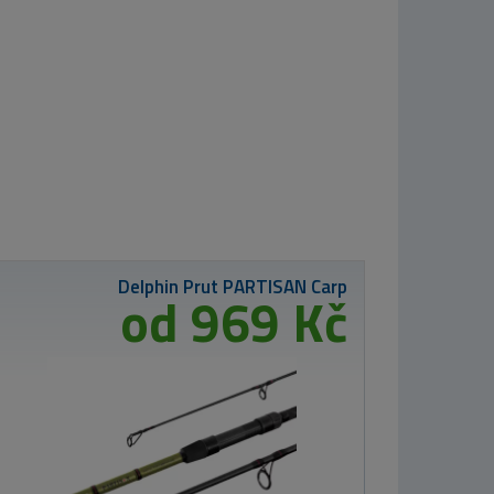
Nikl Criticals boilie Calanus & Krill 250ml
od 259 Kč