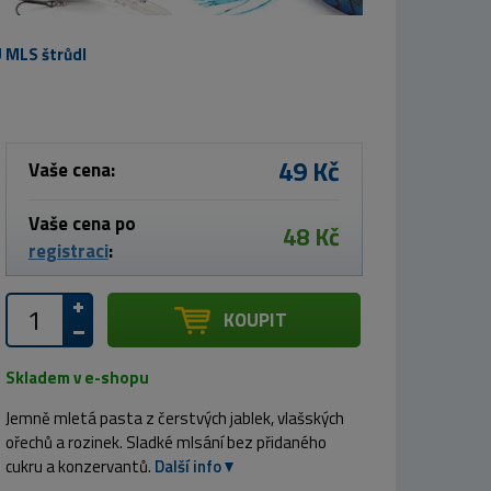
MLS štrůdl
49 Kč
Vaše cena:
Vaše cena po
48 Kč
registraci
:
KOUPIT
Skladem v e-shopu
Jemně mletá pasta z čerstvých jablek, vlašských
ořechů a rozinek. Sladké mlsání bez přidaného
cukru a konzervantů.
Další info