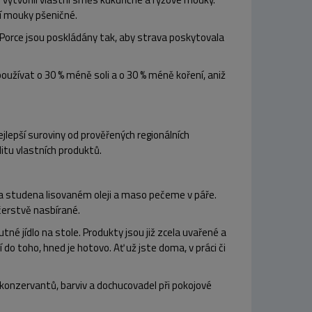
tí mouky pšeničné.
 Porce jsou poskládány tak, aby strava poskytovala
používat
o 30 % méně soli a o 30 % méně koření
, aniž
jlepší suroviny
od prověřených regionálních
itu vlastních produktů.
 studena lisovaném oleji
a
maso pečeme v páře
.
čerstvě nasbírané.
né jídlo na stole. Produkty jsou již zcela uvařené a
do toho, hned je hotovo. Ať už jste doma, v práci či
konzervantů, barviv a dochucovadel při pokojové