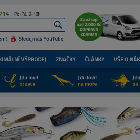
 714
Po-Pá: 9-18h
em!
Sleduj náš YouTube
XIMÁLNÍ
VÝPRODEJ
ZNAČKY
ČLÁNKY
VŠE O NÁ
Jdu lovit
Jdu lovit
Jdu
dravce
na moře
na