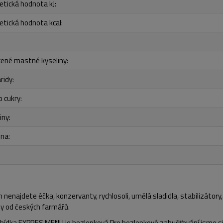
etická hodnota kJ:
etická hodnota kcal:
ené mastné kyseliny:
ridy:
o cukry:
iny:
ina:
ch
nenajdete éčka, konzervanty, rychlosoli, umělá sladidla, stabilizátory, 
ny od českých farmářů.
abídka
EXPRES MENU
je bezlepková
.Pro bezlepkové zahušťování jsme si 