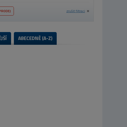
PRODEJ
zrušit filtraci
JŠÍ
ABECEDNĚ (A-Z)