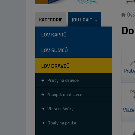
Úvo
KATEGORIE
JDU LOVIT ...
Do
LOV KAPRŮ
LOV SUMCŮ
LOV DRAVCŮ
Pruty
Pruty na dravce
Naviják na dravce
Vlasce, šňůry
Vláče
Obaly na pruty