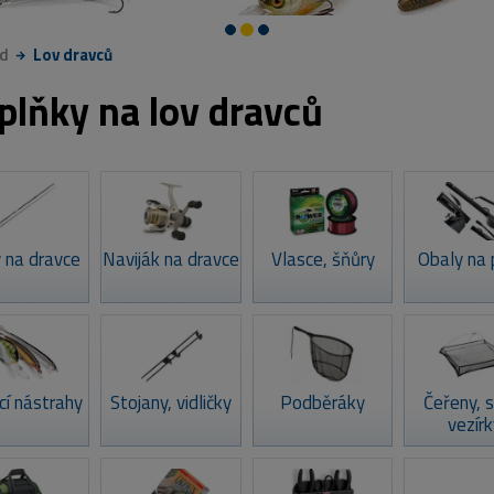
d
Lov dravců
plňky na lov dravců
 na dravce
Naviják na dravce
Vlasce, šňůry
Obaly na 
cí nástrahy
Stojany, vidličky
Podběráky
Čeřeny, s
vezírk