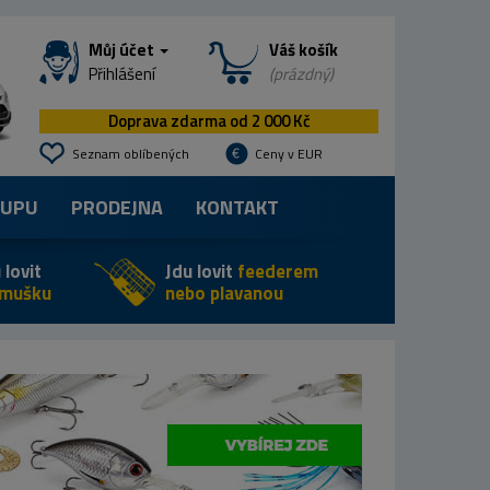
Můj účet
Váš košík
Přihlášení
(prázdný)
Doprava zdarma od 2 000 Kč
Seznam oblíbených
Ceny v EUR
KUPU
PRODEJNA
KONTAKT
 lovit
Jdu lovit
feederem
 mušku
nebo plavanou