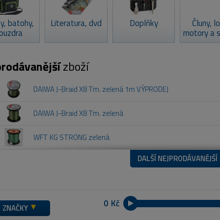
y, batohy,
Literatura, dvd
Doplňky
Čluny, l
ouzdra
motory a 
rodávanější
zboží
DAIWA J-Braid X8 Tm. zelená 1m VÝPRODEJ
DAIWA J-Braid X8 Tm. zelená
WFT KG STRONG zelená
DALŠÍ NEJPRODÁVANĚJŠÍ
Kč
ZNAČKY