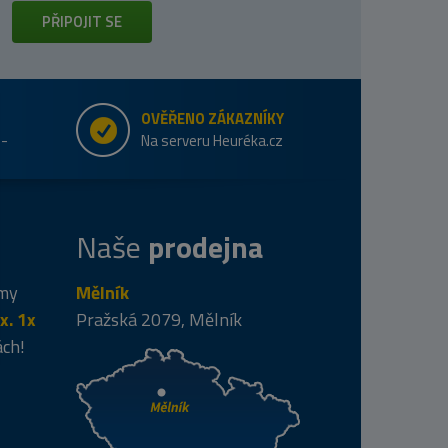
PŘIPOJIT SE
OVĚŘENO ZÁKAZNÍKY
e-
Na serveru Heuréka.cz
Naše
prodejna
 my
Mělník
x. 1x
Pražská 2079, Mělník
ách!