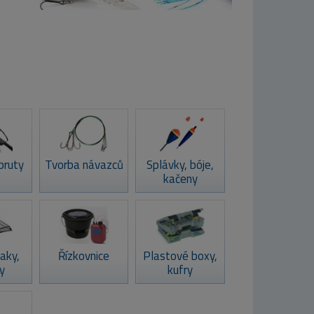
pruty
Tvorba návazců
Splávky, bóje,
kačeny
aky,
Řízkovnice
Plastové boxy,
y
kufry