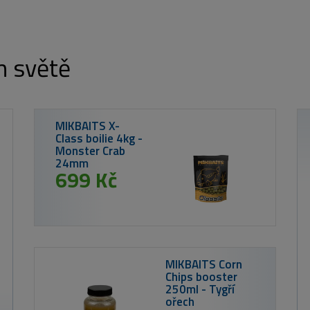
m světě
IKADO Hadička TUBE - SILICONE RUBBER
od 59 Kč
od 
Nikl Rozpus