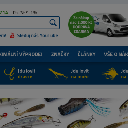
 714
Po-Pá: 9-18h
em!
Sleduj náš YouTube
XIMÁLNÍ
VÝPRODEJ
ZNAČKY
ČLÁNKY
VŠE O NÁ
Jdu lovit
Jdu lovit
Jdu
dravce
na moře
na