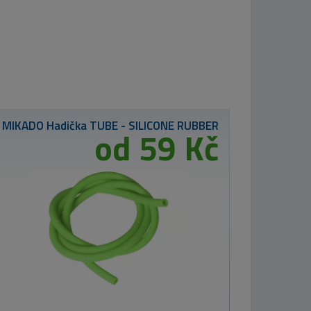
Nikl Esence
Calanus & Krill
50ml
od 350 Kč
259 Kč
tné Criticals boilie Corn 250ml