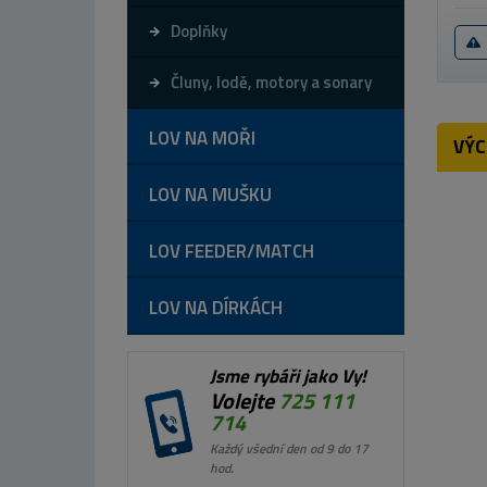
Doplňky
Čluny, lodě, motory a sonary
LOV NA MOŘI
VÝC
LOV NA MUŠKU
LOV FEEDER/MATCH
LOV NA DÍRKÁCH
Jsme rybáři jako Vy!
Volejte
725 111
714
Každý všední den od 9 do 17
hod.