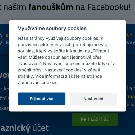
 k našim
fanouškům
na Facebooku!
Využíváme soubory cookies
KAMENNÉ PRODEJNY
ŠIROKÝ SORTIMENT
Naše stránky využívají soubory cookies. K
Jsme na trhu více než 10 let
Přes 20 tis. položek v 
používání některých z nich potřebujeme váš
shopu
souhlas, který vyjádříte kliknutím na „Přijmout
vše“. Můžete odsouhlasit i jednotlivě přes
„Nastavení“. Nastavení cookies můžete kdykoliv
změnit přes „Nastavení cookies“ v zápatí
vový
program
Tipy
k nákupu
stránky. Více informací získáte na stránce
Zpracování cookies
.
Napište nám svůj e-mail a
 sleva za registraci
vás budeme informovat
ma
ční nabídky
Přijmout vše
Nastavení
týdně
o zajímavých nabídk
ximální výprodej
PŘIHLÁSIT SE
aznický
účet