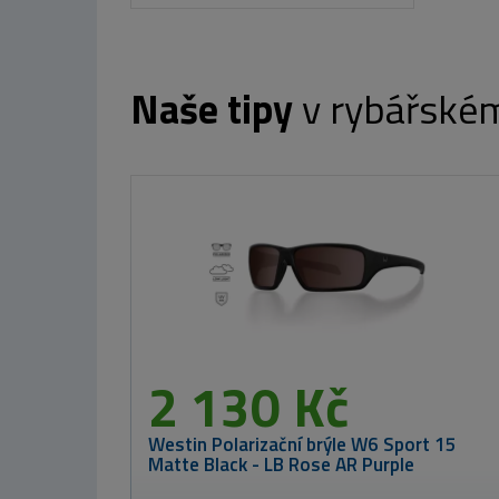
Naše tipy
v rybářské
M
MIKBAITS X-
Class boilie 4kg -
Monster Crab
24mm
699 Kč
MIKBAITS Corn
Chips booster
250ml - Tygří
ořech