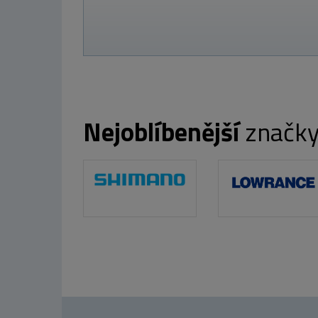
220 Kč
Nejoblíbenější
značk