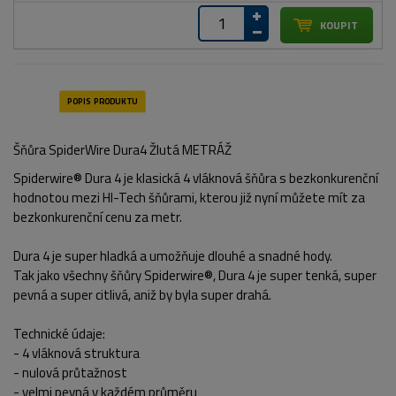
Šňůra SpiderWire Dura4 Žlutá METRÁŽ
Spiderwire® Dura 4 je klasická 4 vláknová šňůra s bezkonkurenční
hodnotou mezi HI-Tech šňůrami, kterou již nyní můžete mít za
bezkonkurenční cenu za metr.
Dura 4 je super hladká a umožňuje dlouhé a snadné hody.
Tak jako všechny šňůry Spiderwire®, Dura 4 je super tenká, super
pevná a super citlivá, aniž by byla super drahá.
Technické údaje:
- 4 vláknová struktura
- nulová průtažnost
- velmi pevná v každém průměru