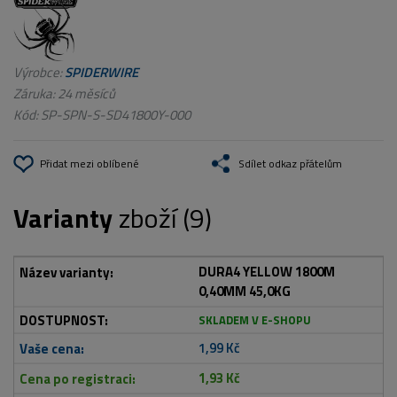
Výrobce:
SPIDERWIRE
Záruka: 24 měsíců
Kód:
SP-SPN-S-SD41800Y-000
Přidat mezi oblíbené
Sdílet odkaz přátelům
Varianty
zboží (9)
DURA4 YELLOW 1800M
0,40MM 45,0KG
SKLADEM V E-SHOPU
1,99 Kč
1,93 Kč