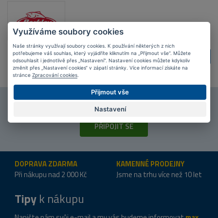
Využíváme soubory cookies
Naše stránky využívají soubory cookies. K používání některých z nich
potřebujeme váš souhlas, který vyjádříte kliknutím na „Přijmout vše“. Můžete
ZPĚT
DALŠÍ
odsouhlasit i jednotlivě přes „Nastavení“. Nastavení cookies můžete kdykoliv
změnit přes „Nastavení cookies“ v zápatí stránky. Více informací získáte na
stránce
Zpracování cookies
.
Přijmout vše
Připojte se k našim
fanouškům
na Facebooku!
Nastavení
PŘIPOJIT SE
POPIS PRODUKTU
DOPRAVA ZDARMA
KAMENNÉ PRODEJNY
Při nákupu nad 2 000 Kč
Jsme na trhu více než 10 let
Tipy
k nákupu
Napište nám svůj e-mail a my vás budeme informovat
max.