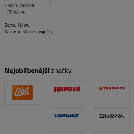
- oděruvzdorná
- PE vlákna
Barva:
Yellow
Návin:
po 50m z navíječky
Nejoblíbenější
značky