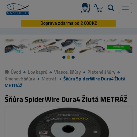
Menu
Doprava zdarma od 2 000 Kč
Úvod
Lov kaprů
Vlasce, šňůry
Pletené šňůry
Kmenové šňůry
Metráž
Šňůra SpiderWire Dura4 Žlutá
METRÁŽ
Šňůra SpiderWire Dura4 Žlutá METRÁŽ